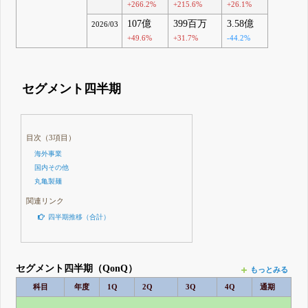
+266.2%
+215.6%
+26.1%
107億
399百万
3.58億
2026/03
+49.6%
+31.7%
-44.2%
セグメント四半期
目次（3項目）
海外事業
国内その他
丸亀製麺
関連リンク
四半期推移（合計）
セグメント四半期（QonQ）
もっとみる
科目
年度
1Q
2Q
3Q
4Q
通期