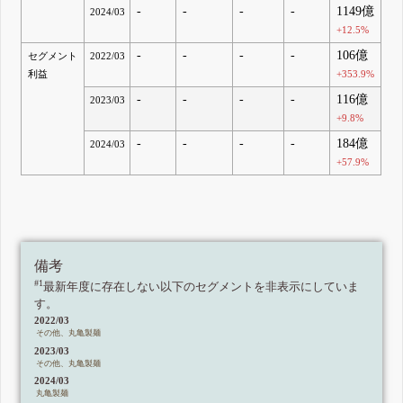
-
-
-
-
1149億
2024/03
+12.5%
-
-
-
-
106億
セグメント
2022/03
利益
+353.9%
-
-
-
-
116億
2023/03
+9.8%
-
-
-
-
184億
2024/03
+57.9%
備考
#1
最新年度に存在しない以下のセグメントを非表示にしていま
す。
2022/03
その他、丸亀製麺
2023/03
その他、丸亀製麺
2024/03
丸亀製麺