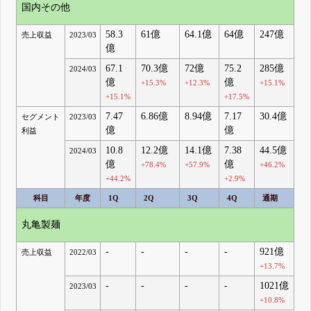
国内その他
58.3
61億
64.1億
64億
247億
売上収益
2023/03
億
67.1
70.3億
72億
75.2
285億
2024/03
億
億
+15.3%
+12.3%
+15.1%
+15.1%
+17.5%
7.47
6.86億
8.94億
7.17
30.4億
セグメント
2023/03
億
億
利益
10.8
12.2億
14.1億
7.38
44.5億
2024/03
億
億
+78.4%
+57.9%
+46.2%
+44.2%
+2.9%
科目
年度
1Q
2Q
3Q
4Q
通期
丸亀製麺
-
-
-
-
921億
売上収益
2022/03
+13.7%
-
-
-
-
1021億
2023/03
+10.8%