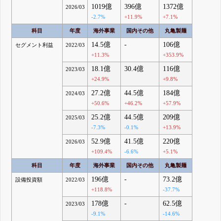
1019億
396億
1372億
2026/03
-2.7%
+11.9%
+7.1%
科目
年度
海外事業
国内その他
丸亀製麺
14.5億
-
106億
セグメント利益
2022/03
+11.3%
+353.9%
18.1億
30.4億
116億
2023/03
+24.9%
+9.8%
27.2億
44.5億
184億
2024/03
+50.6%
+46.2%
+57.9%
25.2億
44.5億
209億
2025/03
-7.3%
-0.1%
+13.9%
52.9億
41.5億
220億
2026/03
+109.4%
-6.6%
+5.1%
科目
年度
海外事業
国内その他
丸亀製麺
196億
-
73.2億
設備投資額
2022/03
+118.8%
-37.7%
178億
-
62.5億
2023/03
-9.1%
-14.6%