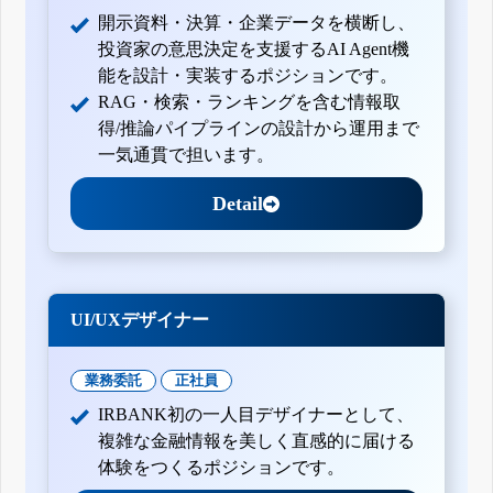
開示資料・決算・企業データを横断し、
投資家の意思決定を支援するAI Agent機
能を設計・実装するポジションです。
RAG・検索・ランキングを含む情報取
得/推論パイプラインの設計から運用まで
一気通貫で担います。
Detail
UI/UXデザイナー
業務委託
正社員
IRBANK初の一人目デザイナーとして、
複雑な金融情報を美しく直感的に届ける
体験をつくるポジションです。