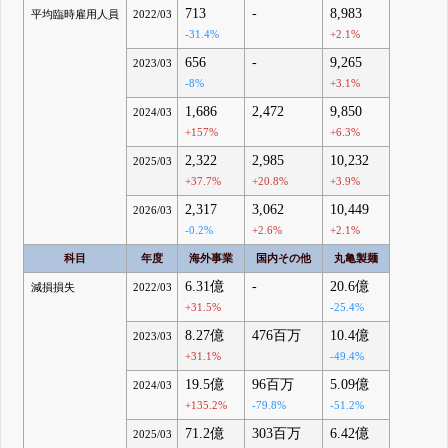
713
-
8,983
平均臨時雇用人員
2022/03
-31.4%
+2.1%
656
-
9,265
2023/03
-8%
+3.1%
1,686
2,472
9,850
2024/03
+157%
+6.3%
2,322
2,985
10,232
2025/03
+37.7%
+20.8%
+3.9%
2,317
3,062
10,449
2026/03
-0.2%
+2.6%
+2.1%
科目
年度
海外事業
国内その他
丸亀製麺
6.31億
-
20.6億
減損損失
2022/03
+31.5%
-25.4%
8.27億
476百万
10.4億
2023/03
+31.1%
-49.4%
19.5億
96百万
5.09億
2024/03
+135.2%
-79.8%
-51.2%
71.2億
303百万
6.42億
2025/03