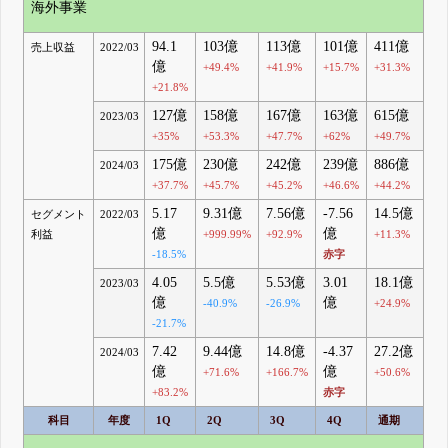
海外事業
94.1
103億
113億
101億
411億
売上収益
2022/03
億
+49.4%
+41.9%
+15.7%
+31.3%
+21.8%
127億
158億
167億
163億
615億
2023/03
+35%
+53.3%
+47.7%
+62%
+49.7%
175億
230億
242億
239億
886億
2024/03
+37.7%
+45.7%
+45.2%
+46.6%
+44.2%
5.17
9.31億
7.56億
-7.56
14.5億
セグメント
2022/03
億
億
利益
+999.99%
+92.9%
+11.3%
-18.5%
赤字
4.05
5.5億
5.53億
3.01
18.1億
2023/03
億
億
-40.9%
-26.9%
+24.9%
-21.7%
7.42
9.44億
14.8億
-4.37
27.2億
2024/03
億
億
+71.6%
+166.7%
+50.6%
+83.2%
赤字
科目
年度
1Q
2Q
3Q
4Q
通期