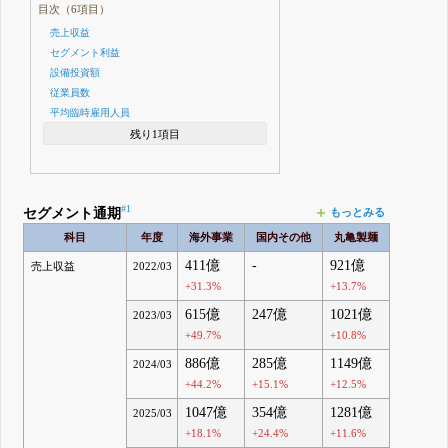
目次（6項目）
売上収益
セグメント利益
設備投資額
従業員数
平均臨時雇用人員
残り1項目
#1
セグメント通期
もっとみる
科目
年度
海外事業
国内その他
丸亀製麺
411億
-
921億
売上収益
2022/03
+31.3%
+13.7%
615億
247億
1021億
2023/03
+49.7%
+10.8%
886億
285億
1149億
2024/03
+44.2%
+15.1%
+12.5%
1047億
354億
1281億
2025/03
+18.1%
+24.4%
+11.6%