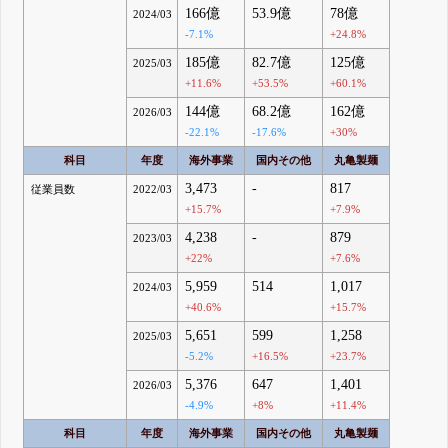
166億
53.9億
78億
2024/03
-7.1%
+24.8%
185億
82.7億
125億
2025/03
+11.6%
+53.5%
+60.1%
144億
68.2億
162億
2026/03
-22.1%
-17.6%
+30%
科目
年度
海外事業
国内その他
丸亀製麺
3,473
-
817
従業員数
2022/03
+15.7%
+7.9%
4,238
-
879
2023/03
+22%
+7.6%
5,959
514
1,017
2024/03
+40.6%
+15.7%
5,651
599
1,258
2025/03
-5.2%
+16.5%
+23.7%
5,376
647
1,401
2026/03
-4.9%
+8%
+11.4%
科目
年度
海外事業
国内その他
丸亀製麺