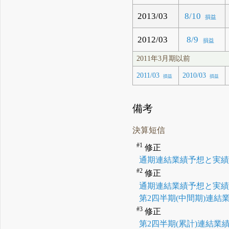
2013/03
8/10
損益
2012/03
8/9
損益
2011年3月期以前
2011/03
2010/03
損益
損益
備考
決算短信
#1
修正
通期連結業績予想と実
#2
修正
通期連結業績予想と実
第2四半期(中間期)連
#3
修正
第2四半期(累計)連結