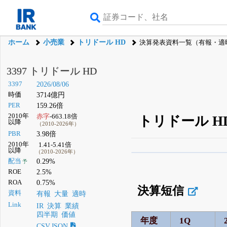
ホーム
小売業
トリドール HD
決算発表資料一覧（有報・適
3397 トリドール HD
3397
2026/08/06
時価
3714億円
PER
159.26倍
2010年
赤字
-663.18倍
トリドール H
以降
（2010-2026年）
PBR
3.98倍
2010年
1.41-5.41倍
以降
（2010-2026年）
β版IRBANKでは、
8月
配当
0.29%
予
ROE
2.5%
無料
ROA
0.75%
決算短信
登録すると永久30%
資料
有報
大量
適時
Link
IR
決算
業績
四半期
価値
年度
1Q
CSV,JSON