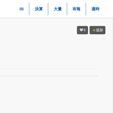
IR
決算
大量
有報
適時
0
追加