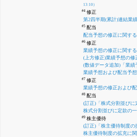
13:10）
#4
修正
第2四半期(累計)連結
#5
配当
配当予想の修正に関す
#6
修正
業績予想の修正に関す
(上方修正)業績予想の
(数値データ追加)「業
業績予想および配当予
#7
修正
業績予想の修正および
#8
配当
(訂正)「株式分割並び
株式分割並びに定款の
#9
株主優待
(訂正)「株主優待制度
株主優待制度の拡充に