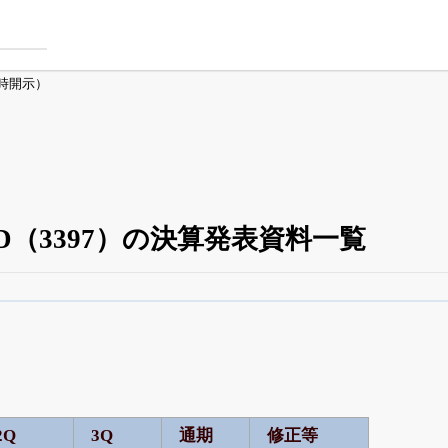
時開示）
D（3397）の決算発表資料一覧
四半期業績・決算の進捗
がさらに詳しく見られる
24日まで完全無料
でβ版をはじめる
OFFと米株版の先行利用も付きます
2Q
3Q
通期
修正等