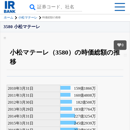
ホーム
小松マテーレ
時価総額の推移
3580 小松マテーレ
0
小松マテーレ（3580）の時価総額の推
移
β版IRBANKでは、
8月24日まで完全無料
四半期業績・決算の進捗
がさらに
詳しく見られる
無料でβ版をはじめる
2010年3月31日
159億1866万
登録すると永久30%OFFと米株版の先行利用も付きます
2011年3月31日
160億4808万
2012年3月30日
182億508万
2013年3月29日
183億7764万
2014年3月31日
227億3254万
2015年3月31日
245億2939万