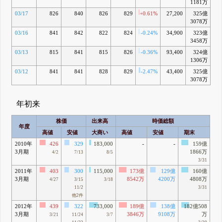
1181万
03/17
826
840
826
829
+0.61%
27,200
325億
-5
3078万
03/16
841
842
822
824
-0.24%
34,900
323億
-5
3458万
03/13
815
841
815
826
-0.36%
93,400
324億
-5
1306万
03/12
841
841
828
829
-2.47%
43,400
325億
-
3078万
年初来
株価
出来高
時価総額
年度
高値
安値
大商い
高値
安値
期末
2010年
426
329
183,000
-
-
159億
3月期
1866万
4/2
7/13
8/5
3/31
2011年
403
300
115,000
173億
129億
160億
3月期
8542万
4200万
4808万
4/27
3/15
3/18
11/2
3/31
他2件
2012年
439
322
733,000
189億
138億
182億508
3月期
3846万
9108万
万
3/21
11/24
3/7