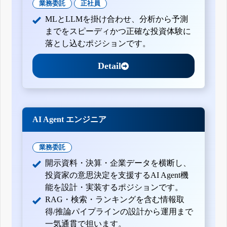
業務委託
正社員
MLとLLMを掛け合わせ、分析から予測
までをスピーディかつ正確な投資体験に
落とし込むポジションです。
Detail
AI Agent エンジニア
業務委託
開示資料・決算・企業データを横断し、
投資家の意思決定を支援するAI Agent機
能を設計・実装するポジションです。
RAG・検索・ランキングを含む情報取
得/推論パイプラインの設計から運用まで
一気通貫で担います。