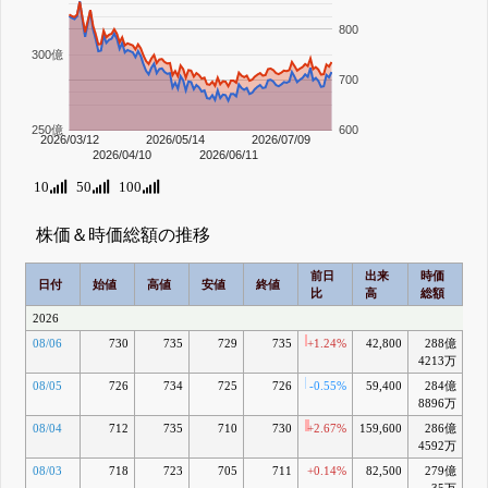
800
300億
700
250億
600
2026/03/12
2026/05/14
2026/07/09
2026/04/10
2026/06/11
10
50
100
株価＆時価総額の推移
前日
出来
時価
2
日付
始値
高値
安値
終値
比
高
総額
乖
2026
08/06
730
735
729
735
+1.24%
42,800
288億
+
4213万
08/05
726
734
725
726
-0.55%
59,400
284億
+0
8896万
08/04
712
735
710
730
+2.67%
159,600
286億
+1
4592万
08/03
718
723
705
711
+0.14%
82,500
279億
-1