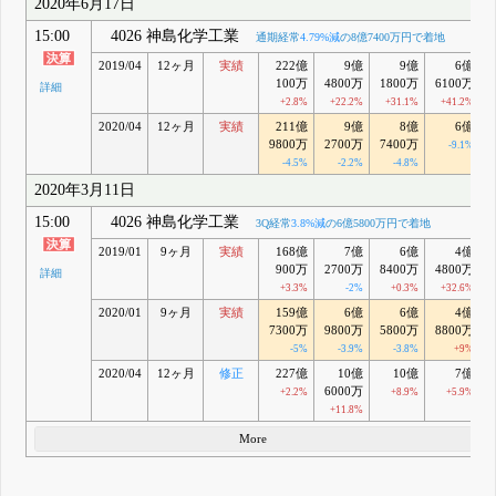
2020年6月17日
15:00
4026 神島化学工業
通期経常
4.79%減
の8億7400万円で着地
2019/04
12ヶ月
実績
222億
9億
9億
6億
100万
4800万
1800万
6100万
詳細
+2.8%
+22.2%
+31.1%
+41.2%
2020/04
12ヶ月
実績
211億
9億
8億
6億
9800万
2700万
7400万
-9.1%
-4.5%
-2.2%
-4.8%
2020年3月11日
15:00
4026 神島化学工業
3Q経常
3.8%減
の6億5800万円で着地
2019/01
9ヶ月
実績
168億
7億
6億
4億
900万
2700万
8400万
4800万
詳細
+3.3%
-2%
+0.3%
+32.6%
2020/01
9ヶ月
実績
159億
6億
6億
4億
7300万
9800万
5800万
8800万
-5%
-3.9%
-3.8%
+9%
2020/04
12ヶ月
修正
227億
10億
10億
7億
6000万
+2.2%
+8.9%
+5.9%
+11.8%
More