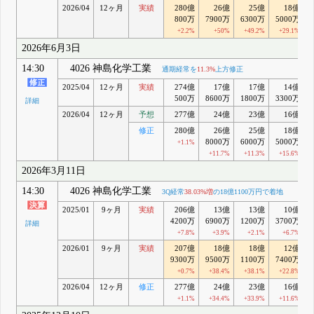
2026/04
12ヶ月
実績
280億
26億
25億
18億
800万
7900万
6300万
5000万
+2.2%
+50%
+49.2%
+29.1%
2026年6月3日
14:30
4026 神島化学工業
通期経常を
11.3%
上方修正
2025/04
12ヶ月
実績
274億
17億
17億
14億
500万
8600万
1800万
3300万
詳細
2026/04
12ヶ月
予想
277億
24億
23億
16億
修正
280億
26億
25億
18億
8000万
6000万
5000万
+1.1%
+11.7%
+11.3%
+15.6%
2026年3月11日
14:30
4026 神島化学工業
3Q経常
38.03%増
の18億1100万円で着地
2025/01
9ヶ月
実績
206億
13億
13億
10億
4200万
6900万
1200万
3700万
詳細
+7.8%
+3.9%
+2.1%
+6.7%
2026/01
9ヶ月
実績
207億
18億
18億
12億
9300万
9500万
1100万
7400万
+0.7%
+38.4%
+38.1%
+22.8%
2026/04
12ヶ月
修正
277億
24億
23億
16億
+1.1%
+34.4%
+33.9%
+11.6%