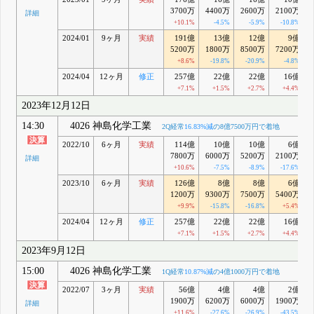
3700万
4400万
2600万
2100万
詳細
+10.1%
-4.5%
-5.9%
-10.8%
2024/01
9ヶ月
実績
191億
13億
12億
9億
5200万
1800万
8500万
7200万
+8.6%
-19.8%
-20.9%
-4.8%
2024/04
12ヶ月
修正
257億
22億
22億
16億
+7.1%
+1.5%
+2.7%
+4.4%
2023年12月12日
14:30
4026 神島化学工業
2Q経常
16.83%減
の8億7500万円で着地
2022/10
6ヶ月
実績
114億
10億
10億
6億
7800万
6000万
5200万
2100万
詳細
+10.6%
-7.5%
-8.9%
-17.6%
2023/10
6ヶ月
実績
126億
8億
8億
6億
1200万
9300万
7500万
5400万
+9.9%
-15.8%
-16.8%
+5.4%
2024/04
12ヶ月
修正
257億
22億
22億
16億
+7.1%
+1.5%
+2.7%
+4.4%
2023年9月12日
15:00
4026 神島化学工業
1Q経常
10.87%減
の4億1000万円で着地
2022/07
3ヶ月
実績
56億
4億
4億
2億
1900万
6200万
6000万
1900万
詳細
+11.6%
-27.6%
-26.9%
-43.5%