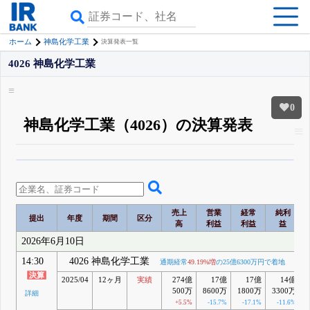
ホーム
神島化学工業
決算発表一覧
4026 神島化学工業
0
神島化学工業（4026）の決算発表
β版IRBANKでは、
8月24日まで完全無料
四半期業績・決算の進捗
がさらに
詳しく見られる
無料でβ版をはじめる
登録すると永久30%OFFと米株版の先行利用も付きます
売上
営業
経常
純利
提出
年度
期間
区分
高
利益
利益
益
2026年6月10日
14:30
4026 神島化学工業
通期経常
49.19%増
の25億6300万円で着地
2025/04
12ヶ月
実績
274億
17億
17億
14億
500万
8600万
1800万
3300万
詳細
+5.5%
-15.7%
-17.1%
-11.6%