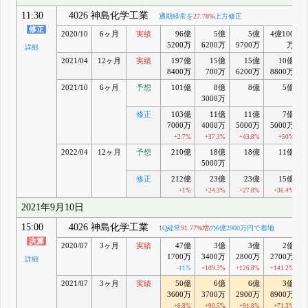
11:30
4026 神島化学工業
通期経常を
27.78%
上方修正
2020/10
6ヶ月
実績
96億
5億
5億
4億100
5200万
6200万
9700万
万
詳細
2021/04
12ヶ月
実績
197億
15億
15億
10億
8400万
700万
6200万
8800万
2021/10
6ヶ月
予想
101億
8億
8億
5億
3000万
修正
103億
11億
11億
7億
7000万
4000万
5000万
5000万
+2.7%
+37.3%
+43.8%
+50%
2022/04
12ヶ月
予想
210億
18億
18億
11億
5000万
修正
212億
23億
23億
15億
+1%
+24.3%
+27.8%
+36.4%
2021年9月10日
15:00
4026 神島化学工業
1Q経常
91.77%増
の6億2900万円で着地
2020/07
3ヶ月
実績
47億
3億
3億
2億
1700万
3400万
2800万
2700万
詳細
-11%
+109.3%
+126.8%
+141.2%
2021/07
3ヶ月
実績
50億
6億
6億
3億
3600万
3700万
2900万
8900万
+6.8%
+90.5%
+91.8%
+71.3%