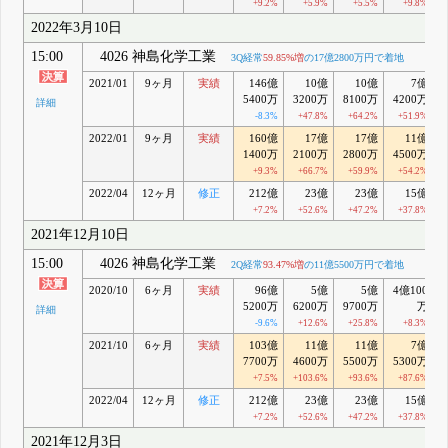
+9.2%
+5.9%
+5.5%
+9.8%
2022年3月10日
15:00
4026 神島化学工業
3Q経常
59.85%増
の17億2800万円で着地
2021/01
9ヶ月
実績
146億
10億
10億
7億
5400万
3200万
8100万
4200万
詳細
-8.3%
+47.8%
+64.2%
+51.9%
2022/01
9ヶ月
実績
160億
17億
17億
11億
1400万
2100万
2800万
4500万
+9.3%
+66.7%
+59.9%
+54.2%
2022/04
12ヶ月
修正
212億
23億
23億
15億
+7.2%
+52.6%
+47.2%
+37.8%
2021年12月10日
15:00
4026 神島化学工業
2Q経常
93.47%増
の11億5500万円で着地
2020/10
6ヶ月
実績
96億
5億
5億
4億100
5200万
6200万
9700万
万
詳細
-9.6%
+12.6%
+25.8%
+8.3%
2021/10
6ヶ月
実績
103億
11億
11億
7億
7700万
4600万
5500万
5300万
+7.5%
+103.6%
+93.6%
+87.6%
2022/04
12ヶ月
修正
212億
23億
23億
15億
+7.2%
+52.6%
+47.2%
+37.8%
2021年12月3日