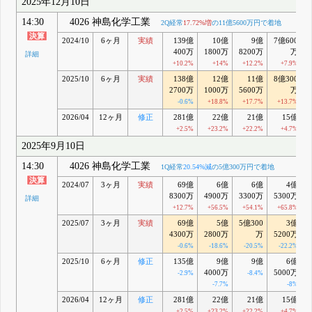
2025年12月10日
14:30
4026 神島化学工業
2Q経常
17.72%増
の11億5600万円で着地
2024/10
6ヶ月
実績
139億
10億
9億
7億600
400万
1800万
8200万
万
詳細
+10.2%
+14%
+12.2%
+7.9%
2025/10
6ヶ月
実績
138億
12億
11億
8億300
2700万
1000万
5600万
万
-0.6%
+18.8%
+17.7%
+13.7%
2026/04
12ヶ月
修正
281億
22億
21億
15億
+2.5%
+23.2%
+22.2%
+4.7%
2025年9月10日
14:30
4026 神島化学工業
1Q経常
20.54%減
の5億300万円で着地
2024/07
3ヶ月
実績
69億
6億
6億
4億
8300万
4900万
3300万
5300万
詳細
+12.7%
+56.5%
+54.1%
+65.8%
2025/07
3ヶ月
実績
69億
5億
5億300
3億
4300万
2800万
万
5200万
-0.6%
-18.6%
-20.5%
-22.2%
2025/10
6ヶ月
修正
135億
9億
9億
6億
4000万
5000万
-2.9%
-8.4%
-7.7%
-8%
2026/04
12ヶ月
修正
281億
22億
21億
15億
+2.5%
+23.2%
+22.2%
+4.7%