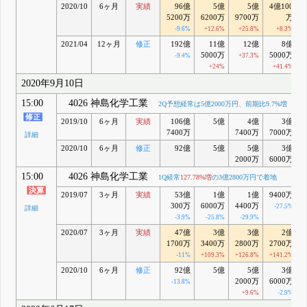
2020/10
6ヶ月
実績
96億
5億
5億
4億100
5200万
6200万
9700万
万
-9.6%
+12.6%
+25.8%
+8.3%
2021/04
12ヶ月
修正
192億
11億
12億
8億
5000万
5000万
-9.4%
+37.3%
+24%
+41.4%
2020年9月10日
15:00
4026 神島化学工業
2Q予想経常は5億2000万円、前期比9.7%増
2019/10
6ヶ月
実績
106億
5億
4億
3億
7400万
7400万
7000万
詳細
2020/10
6ヶ月
修正
92億
5億
5億
3億
2000万
6000万
15:00
4026 神島化学工業
1Q経常
127.78%増
の3億2800万円で着地
2019/07
3ヶ月
実績
53億
1億
1億
9400万
300万
6000万
4400万
-27.5%
詳細
-3.9%
-25.8%
-29.9%
2020/07
3ヶ月
実績
47億
3億
3億
2億
1700万
3400万
2800万
2700万
-11%
+109.3%
+126.8%
+141.2%
2020/10
6ヶ月
修正
92億
5億
5億
3億
2000万
6000万
-13.8%
+9.6%
-2.9%