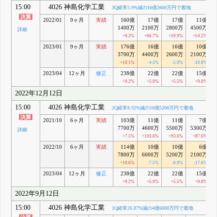
15:00
4026 神島化学工業
3Q経常
5.9%減
の16億2600万円で着地
2022/01
9ヶ月
実績
160億
17億
17億
11億
1400万
2100万
2800万
4500万
詳細
+9.3%
+66.7%
+59.9%
+54.2%
2023/01
9ヶ月
実績
176億
16億
16億
10億
3700万
4400万
2600万
2100万
+10.1%
-4.5%
-5.9%
-10.8%
2023/04
12ヶ月
修正
238億
22億
22億
15億
+9.2%
+5.9%
+5.5%
+9.8%
2022年12月12日
15:00
4026 神島化学工業
2Q経常
8.92%減
の10億5200万円で着地
2021/10
6ヶ月
実績
103億
11億
11億
7億
7700万
4600万
5500万
5300万
詳細
+7.5%
+103.6%
+93.6%
+87.6%
2022/10
6ヶ月
実績
114億
10億
10億
6億
7800万
6000万
5200万
2100万
+10.6%
-7.5%
-8.9%
-17.6%
2023/04
12ヶ月
修正
238億
22億
22億
15億
+9.2%
+5.9%
+5.5%
+9.8%
2022年9月12日
15:00
4026 神島化学工業
1Q経常
26.87%減
の4億6000万円で着地