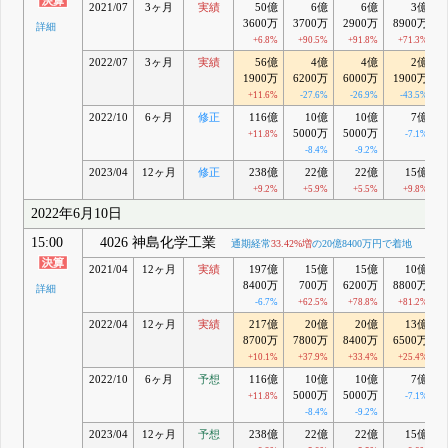
2021/07
3ヶ月
実績
50億
6億
6億
3億
3600万
3700万
2900万
8900万
詳細
+6.8%
+90.5%
+91.8%
+71.3%
2022/07
3ヶ月
実績
56億
4億
4億
2億
1900万
6200万
6000万
1900万
+11.6%
-27.6%
-26.9%
-43.5%
2022/10
6ヶ月
修正
116億
10億
10億
7億
5000万
5000万
+11.8%
-7.1%
-8.4%
-9.2%
2023/04
12ヶ月
修正
238億
22億
22億
15億
+9.2%
+5.9%
+5.5%
+9.8%
2022年6月10日
15:00
4026 神島化学工業
通期経常
33.42%増
の20億8400万円で着地
2021/04
12ヶ月
実績
197億
15億
15億
10億
8400万
700万
6200万
8800万
詳細
-6.7%
+62.5%
+78.8%
+81.2%
2022/04
12ヶ月
実績
217億
20億
20億
13億
8700万
7800万
8400万
6500万
+10.1%
+37.9%
+33.4%
+25.4%
2022/10
6ヶ月
予想
116億
10億
10億
7億
5000万
5000万
+11.8%
-7.1%
-8.4%
-9.2%
2023/04
12ヶ月
予想
238億
22億
22億
15億