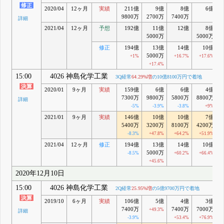
2020/04
12ヶ月
実績
211億
9億
8億
6億
9800万
2700万
7400万
詳細
2021/04
12ヶ月
予想
192億
11億
12億
8億
5000万
5000万
修正
194億
13億
14億
10億
5000万
+1%
+16.7%
+17.6%
+17.4%
15:00
4026 神島化学工業
3Q経常
64.29%増
の10億8100万円で着地
2020/01
9ヶ月
実績
159億
6億
6億
4億
7300万
9800万
5800万
8800万
詳細
-5%
-3.9%
-3.8%
+9%
2021/01
9ヶ月
実績
146億
10億
10億
7億
5400万
3200万
8100万
4200万
-8.3%
+47.8%
+64.2%
+51.9%
2021/04
12ヶ月
修正
194億
13億
14億
10億
5000万
-8.5%
+60.2%
+66.4%
+45.6%
2020年12月10日
15:00
4026 神島化学工業
2Q経常
25.95%増
の5億9700万円で着地
2019/10
6ヶ月
実績
106億
5億
4億
3億
7400万
7400万
7000万
+49.3%
詳細
-3.9%
+53.4%
+76.9%