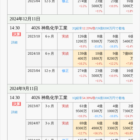
2025/04
12ヶ月
修正
274億
23億
23億
16億
5000万
5000万
+5.5%
+10.9%
+11%
+1.8%
2024年12月11日
14:30
4026 神島化学工業
2Q経常
12.23%増
の9億8200万円で着地
2023/10
6ヶ月
実績
126億
8億
8億
6億
1200万
9300万
7500万
5400万
詳細
+9.9%
-15.8%
-16.8%
+5.4%
2024/10
6ヶ月
実績
139億
10億
9億
7億600
400万
1800万
8200万
万
+10.2%
+14%
+12.2%
+7.9%
2025/04
12ヶ月
修正
274億
23億
23億
16億
5000万
5000万
+5.5%
+10.9%
+11%
+1.8%
2024年9月11日
14:30
4026 神島化学工業
1Q経常
54.39%増
の6億3300万円で着地
2023/07
3ヶ月
実績
61億
4億
4億
2億
9500万
1500万
1000万
7300万
詳細
+10.3%
-10.2%
-10.8%
+24.3%
2024/07
3ヶ月
実績
69億
6億
6億
4億
8300万
4900万
3300万
5300万
+12.7%
+56.5%
+54.1%
+65.8%