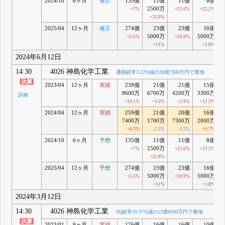
2024/10
6ヶ月
修正
135億
11億
11億
8億
2500万
+7%
+25.6%
+22.2%
+25.9%
2025/04
12ヶ月
修正
274億
23億
23億
16億
5000万
5000万
+5.5%
+10.9%
+11%
+1.8%
2024年6月12日
14:30
4026 神島化学工業
通期経常
3.22%減
の20億7300万円で着地
2023/04
12ヶ月
実績
239億
21億
21億
15億
8600万
6700万
4200万
3300万
詳細
+10.1%
+4.3%
+2.8%
+12.3%
2024/04
12ヶ月
実績
259億
21億
20億
16億
7400万
1700万
7300万
2000万
+8.3%
-2.3%
-3.2%
+5.7%
2024/10
6ヶ月
予想
135億
11億
11億
8億
2500万
+7%
+25.6%
+22.2%
+25.9%
2025/04
12ヶ月
予想
274億
23億
23億
16億
5000万
5000万
+5.5%
+10.9%
+11%
+1.8%
2024年3月12日
14:30
4026 神島化学工業
3Q経常
20.97%減
の12億8500万円で着地
2023/01
9ヶ月
実績
176億
16億
16億
10億