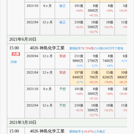
2021/10
6ヶ月
修正
101億
8億
8億
5億
3000万
+4.6%
+34%
+24.4%
+47.5%
2022/04
12ヶ月
修正
210億
18億
18億
11億
5000万
+6.1%
+15.2%
+1%
+22.7%
2021年6月10日
15:00
4026 神島化学工業
通期経常
78.72%増
の15億6200万円で着地
2020/04
12ヶ月
実績
211億
9億
8億
6億
9800万
2700万
7400万
-9.1%
詳細
-4.5%
-2.2%
-4.8%
2021/04
12ヶ月
実績
197億
15億
15億
10億
8400万
700万
6200万
8800万
-6.7%
+62.5%
+78.8%
+81.2%
2021/10
6ヶ月
予想
101億
8億
8億
5億
3000万
+4.6%
+34%
+24.4%
+47.5%
2022/04
12ヶ月
予想
210億
18億
18億
11億
5000万
+6.1%
+15.2%
+1%
+22.7%
2021年3月10日
15:00
4026 神島化学工業
通期経常を
16.67%
上方修正