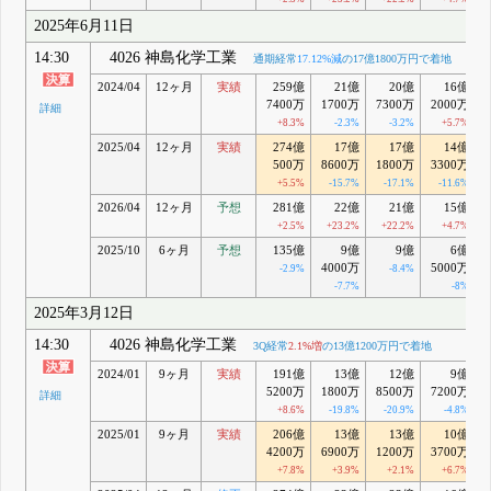
2025年6月11日
14:30
4026 神島化学工業
通期経常
17.12%減
の17億1800万円で着地
2024/04
12ヶ月
実績
259億
21億
20億
16億
7400万
1700万
7300万
2000万
詳細
+8.3%
-2.3%
-3.2%
+5.7%
2025/04
12ヶ月
実績
274億
17億
17億
14億
500万
8600万
1800万
3300万
+5.5%
-15.7%
-17.1%
-11.6%
2026/04
12ヶ月
予想
281億
22億
21億
15億
+2.5%
+23.2%
+22.2%
+4.7%
2025/10
6ヶ月
予想
135億
9億
9億
6億
4000万
5000万
-2.9%
-8.4%
-7.7%
-8%
2025年3月12日
14:30
4026 神島化学工業
3Q経常
2.1%増
の13億1200万円で着地
2024/01
9ヶ月
実績
191億
13億
12億
9億
5200万
1800万
8500万
7200万
詳細
+8.6%
-19.8%
-20.9%
-4.8%
2025/01
9ヶ月
実績
206億
13億
13億
10億
4200万
6900万
1200万
3700万
+7.8%
+3.9%
+2.1%
+6.7%