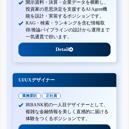
開示資料・決算・企業データを横断し、
投資家の意思決定を支援するAI Agent機
能を設計・実装するポジションです。
RAG・検索・ランキングを含む情報取
得/推論パイプラインの設計から運用まで
一気通貫で担います。
Detail
UI/UXデザイナー
業務委託
正社員
IRBANK初の一人目デザイナーとして、
複雑な金融情報を美しく直感的に届ける
体験をつくるポジションです。