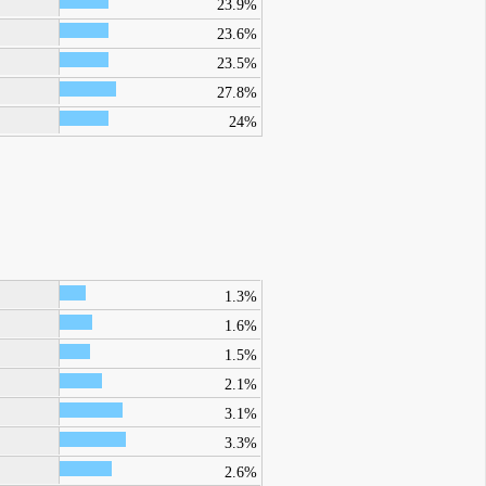
23.9%
23.6%
23.5%
27.8%
24%
1.3%
1.6%
1.5%
2.1%
3.1%
3.3%
2.6%