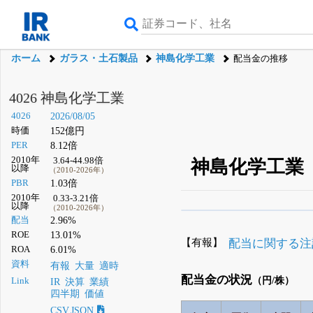
ホーム
ガラス・土石製品
神島化学工業
配当金の推移
4026 神島化学工業
4026
2026/08/05
時価
152億円
PER
8.12倍
2010年
3.64-44.98倍
神島化学工業（
以降
（2010-2026年）
PBR
1.03倍
2010年
0.33-3.21倍
以降
（2010-2026年）
β版IRBANKでは、
8月
配当
2.96%
ROE
13.01%
無料
【有報】
配当に関する注
ROA
6.01%
登録すると永久30%
資料
有報
大量
適時
配当金の状況
（円/株）
Link
IR
決算
業績
四半期
価値
CSV,JSON