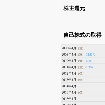
株主還元
自己株式の取得
2008年4月
（連）
2009年4月
-33.33%
（連）
2010年4月
-50%
（連）
2011年4月
-100%
（連）
2012年4月
（個）
2013年4月
（個）
2014年4月
2015年4月
（個）
2016年4月
2017年4月