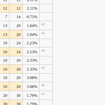
12
12
2.11%
7
14
0.73%
#2
13
20
1.04%
#3
13
20
1.04%
10
24
2.23%
#4
10
24
2.23%
10
20
2.33%
#5
10
20
2.33%
10
20
3.08%
#6
10
20
3.08%
#7
20
30
1.79%
20
30
1.79%