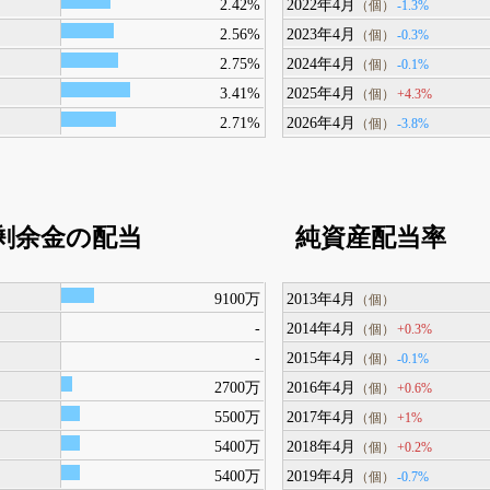
2.42%
2022年4月
-1.3%
（個）
2.56%
2023年4月
-0.3%
（個）
2.75%
2024年4月
-0.1%
（個）
3.41%
2025年4月
+4.3%
（個）
2.71%
2026年4月
-3.8%
（個）
剰余金の配当
純資産配当率
9100万
2013年4月
（個）
-
2014年4月
+0.3%
（個）
-
2015年4月
-0.1%
（個）
2700万
2016年4月
+0.6%
（個）
5500万
2017年4月
+1%
（個）
5400万
2018年4月
+0.2%
（個）
5400万
2019年4月
-0.7%
（個）