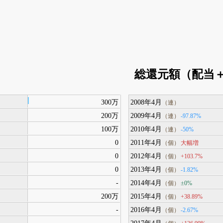
総還元額（配当
300万
2008年4月
（連）
200万
2009年4月
-97.87%
（連）
100万
2010年4月
-50%
（連）
0
2011年4月
大幅増
（個）
0
2012年4月
+103.7%
（個）
0
2013年4月
-1.82%
（個）
-
2014年4月
±0%
（個）
200万
2015年4月
+38.89%
（個）
-
2016年4月
-2.67%
（個）
-
2017年4月