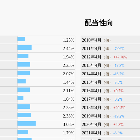
配当性向
1.25%
2010年4月
（個）
2.44%
2011年4月
-7.06%
（連）
1.94%
2012年4月
+47.76%
（個）
2.23%
2013年4月
-17.8%
（個）
2.07%
2014年4月
-16.7%
（個）
1.44%
2015年4月
-3.5%
（個）
2.11%
2016年4月
+0.7%
（個）
1.04%
2017年4月
-0.2%
（個）
2.23%
2018年4月
+29.5%
（個）
2.33%
2019年4月
-19.2%
（個）
3.08%
2020年4月
+2.8%
（個）
1.79%
2021年4月
-5.3%
（個）