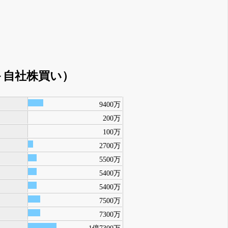
＋自社株買い）
9400万
200万
100万
2700万
5500万
5400万
5400万
7500万
7300万
1億7300万