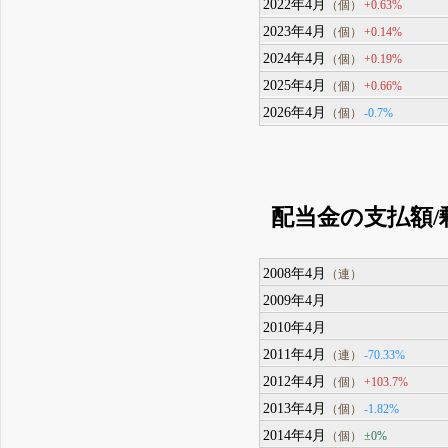
2022年4月
+0.63%
（個）
2023年4月
+0.14%
（個）
2024年4月
+0.19%
（個）
2025年4月
+0.66%
（個）
2026年4月
-0.7%
（個）
配当金の支払額/
2008年4月
（連）
2009年4月
2010年4月
2011年4月
-70.33%
（連）
2012年4月
+103.7%
（個）
2013年4月
-1.82%
（個）
2014年4月
±0%
（個）