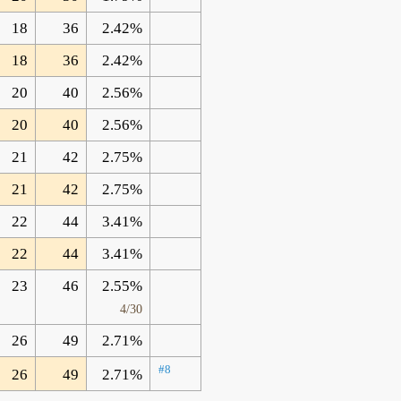
18
36
2.42%
18
36
2.42%
20
40
2.56%
20
40
2.56%
21
42
2.75%
21
42
2.75%
22
44
3.41%
22
44
3.41%
23
46
2.55%
4/30
26
49
2.71%
#8
26
49
2.71%