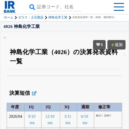
ホーム
ガラス・土石製品
神島化学工業
決算発表資料一覧（有報・適時開示）
4026 神島化学工業
0
追加
神島化学工業（4026）の決算発表資料
一覧
β版IRBANKでは、
8月24日まで完全無料
四半期業績・決算の進捗
がさらに
詳しく見られる
無料でβ版をはじめる
決算短信
登録すると永久30%OFFと米株版の先行利用も付きます
年度
1Q
2Q
3Q
通期
修正等
2026/04
9/10
12/10
3/11
6/10
修正
#1
説明
#2
損益
損益
損益
損益