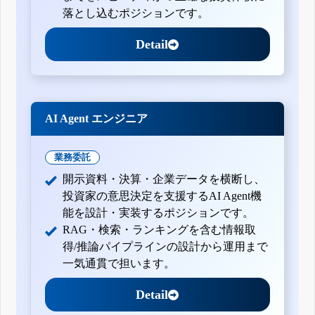
落とし込むポジションです。
Detail
AI Agent エンジニア
業務委託
開示資料・決算・企業データを横断し、
投資家の意思決定を支援するAI Agent機
能を設計・実装するポジションです。
RAG・検索・ランキングを含む情報取
得/推論パイプラインの設計から運用まで
一気通貫で担います。
Detail