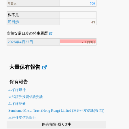
-700
前日比
株不足
-
逆日歩
-
円
高額な逆日歩の発生履歴
2026年4月27日
2.1
円/1日
大量保有報告
保有報告
みずほ銀行
大和証券投資信託委託
みずほ証券
Sumitomo Mitsui Trust (Hong Kong) Limited (三井住友信託(香港))
三井住友信託銀行
保有報告 残り3件