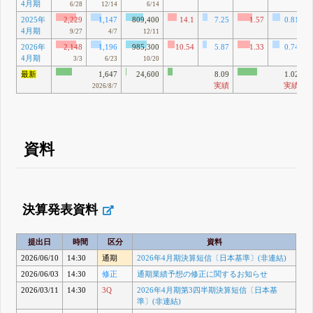
4月期
6/28
12/14
6/14
2025年
2,229
1,147
809,400
14.1
7.25
1.57
0.81
4月期
9/27
4/7
12/11
2026年
2,148
1,196
985,300
10.54
5.87
1.33
0.74
4月期
3/3
6/23
10/20
最新
1,647
24,600
8.09
1.02
実績
実績
2026/8/7
資料
決算発表資料
提出日
時間
区分
資料
2026/06/10
14:30
通期
2026年4月期決算短信〔日本基準〕(非連結)
2026/06/03
14:30
修正
通期業績予想の修正に関するお知らせ
2026/03/11
14:30
3Q
2026年4月期第3四半期決算短信〔日本基
準〕(非連結)