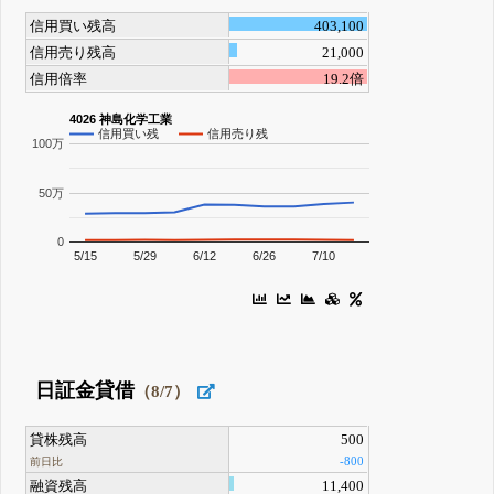
信用買い残高
403,100
信用売り残高
21,000
信用倍率
19.2倍
4026 神島化学工業
信用買い残
信用売り残
100万
50万
0
5/15
5/29
6/12
6/26
7/10
日証金貸借
（8/7）
貸株残高
500
-800
前日比
融資残高
11,400