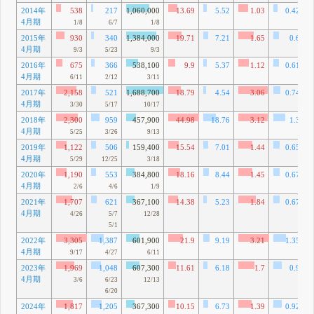
2014年
538
217
1,060,000
13.69
5.52
1.03
0.42
4月期
1/8
6/7
1/8
2015年
930
340
1,384,000
19.71
7.21
1.65
0.6
4月期
9/3
5/23
9/3
2016年
675
366
538,100
9.9
5.37
1.12
0.61
4月期
6/11
2/12
3/11
2017年
2,158
521
1,688,700
18.79
4.54
3.06
0.74
4月期
3/30
5/17
10/17
2018年
2,300
959
457,900
44.98
18.76
3.12
1.3
4月期
5/25
3/26
9/13
2019年
1,122
506
159,400
15.54
7.01
1.44
0.65
4月期
5/29
12/25
3/18
2020年
1,190
553
384,800
18.16
8.44
1.45
0.67
4月期
2/6
4/6
1/9
2021年
1,707
621
367,100
14.38
5.23
1.84
0.67
4月期
4/26
5/7
12/28
5/1
2022年
3,305
1,387
601,900
21.9
9.19
3.21
1.35
4月期
9/17
4/27
6/11
2023年
1,969
1,048
607,300
11.61
6.18
1.7
0.9
4月期
3/6
6/23
12/13
6/20
2024年
1,817
1,205
367,300
10.15
6.73
1.39
0.92