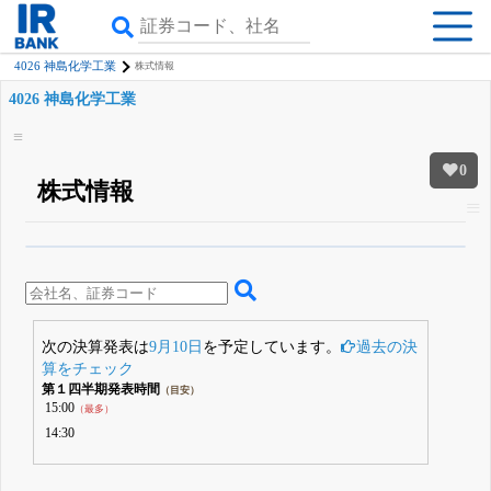
4026 神島化学工業
株式情報
4026 神島化学工業
0
株式情報
β版IRBANKでは、
8月24日まで完全無料
四半期業績・決算の進捗
がさらに
詳しく見られる
無料でβ版をはじめる
登録すると永久30%OFFと米株版の先行利用も付きます
次の決算発表は
9月10日
を予定しています。
過去の決
算をチェック
第１四半期発表時間
（目安）
15:00
（最多）
14:30