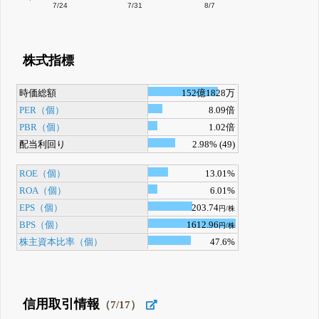
7/24
7/31
8/7
株式指標
時価総額
152億1828万
PER（個）
8.09倍
PBR（個）
1.02倍
配当利回り
2.98% (49)
ROE（個）
13.01%
ROA（個）
6.01%
EPS（個）
203.74
円/株
BPS（個）
1612.96
円/株
株主資本比率（個）
47.6%
信用取引情報
（7/17）