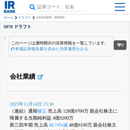
ホーム
ドラフト
決算発表履歴（適時開示）
5070 ドラフト
このページは適時開示の決算情報を一覧しています。
0
有価証券報告書を含めた決算履歴をみる
会社業績
β版IRBANKでは、
8月24日まで完全無料
四半期業績・決算の進捗
がさらに
詳しく見られる
無料でβ版をはじめる
2025年11月14日 15:30
登録すると永久30%OFFと米株版の先行利用も付きます
（連結）通期
修正
売上高 128億9700万 親会社株主に
帰属する当期純利益 4億9200万
第三四半期 売上高
49.74%減
48億6100万 親会社株主