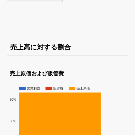
売上高に対する割合
売上原価および販管費
営業利益
販管費
売上原価
90%
60%