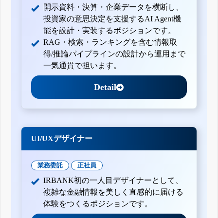
開示資料・決算・企業データを横断し、
投資家の意思決定を支援するAI Agent機
能を設計・実装するポジションです。
RAG・検索・ランキングを含む情報取
得/推論パイプラインの設計から運用まで
一気通貫で担います。
Detail
UI/UXデザイナー
業務委託
正社員
IRBANK初の一人目デザイナーとして、
複雑な金融情報を美しく直感的に届ける
体験をつくるポジションです。