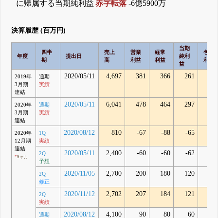
に帰属する当期純利益
赤字転落
-6億5900万
決算履歴 (百万円)
当期
四半
売上
営業
経常
包括
年度
提出日
純利
期
高
利益
利益
利益
益
2020/05/11
4,697
381
366
261
26
2019年
通期
3月期
実績
連結
2020/05/11
6,041
478
464
297
29
2020年
通期
3月期
実績
連結
2020/08/12
810
-67
-88
-65
-6
2020年
1Q
12月期
実績
連結
2020/05/11
2,400
-60
-60
-62
2Q
*
9ヶ月
予想
2020/11/05
2,700
200
180
120
2Q
修正
2020/11/12
2,702
207
184
121
12
2Q
実績
2020/08/12
4,100
90
80
60
通期