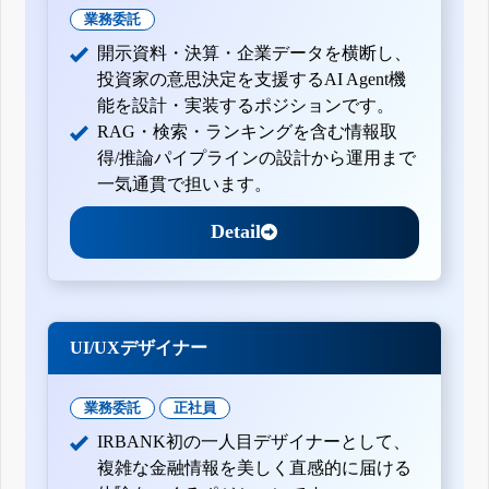
業務委託
開示資料・決算・企業データを横断し、
投資家の意思決定を支援するAI Agent機
能を設計・実装するポジションです。
RAG・検索・ランキングを含む情報取
得/推論パイプラインの設計から運用まで
一気通貫で担います。
Detail
UI/UXデザイナー
業務委託
正社員
IRBANK初の一人目デザイナーとして、
複雑な金融情報を美しく直感的に届ける