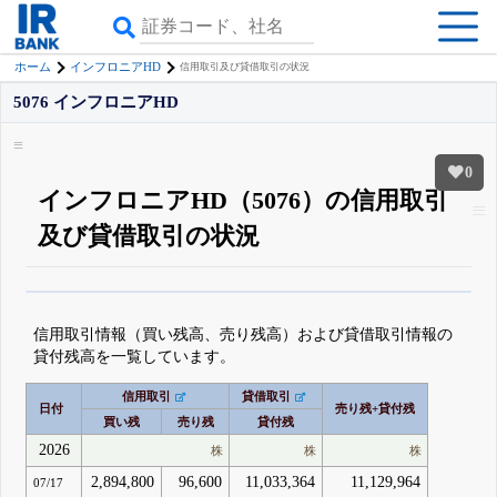
ホーム
インフロニアHD
信用取引及び貸借取引の状況
5076 インフロニアHD
0
インフロニアHD（5076）の信用取引
及び貸借取引の状況
β版IRBANKでは、
8月24日まで完全無料
空売り・信用需給
がさらに詳しく
見られる
無料でβ版をはじめる
信用取引情報（買い残高、売り残高）および貸借取引情報の
登録すると永久30%OFFと米株版の先行利用も付きます
貸付残高を一覧しています。
信用取引
貸借取引
日付
売り残+貸付残
買い残
売り残
貸付残
2026
株
株
株
2,894,800
96,600
11,033,364
11,129,964
07/17