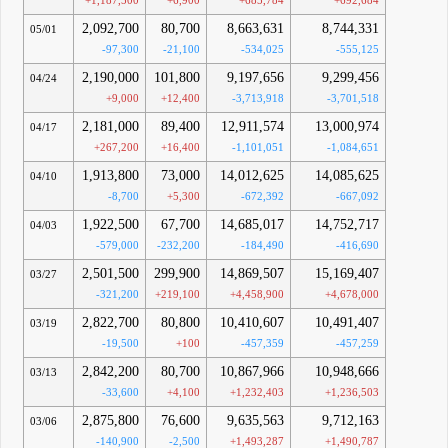
+1,187,500
+6,900
+685,784
+692,684
2,092,700
80,700
8,663,631
8,744,331
05/01
-97,300
-21,100
-534,025
-555,125
2,190,000
101,800
9,197,656
9,299,456
04/24
+9,000
+12,400
-3,713,918
-3,701,518
2,181,000
89,400
12,911,574
13,000,974
04/17
+267,200
+16,400
-1,101,051
-1,084,651
1,913,800
73,000
14,012,625
14,085,625
04/10
-8,700
+5,300
-672,392
-667,092
1,922,500
67,700
14,685,017
14,752,717
04/03
-579,000
-232,200
-184,490
-416,690
2,501,500
299,900
14,869,507
15,169,407
03/27
-321,200
+219,100
+4,458,900
+4,678,000
2,822,700
80,800
10,410,607
10,491,407
03/19
-19,500
+100
-457,359
-457,259
2,842,200
80,700
10,867,966
10,948,666
03/13
-33,600
+4,100
+1,232,403
+1,236,503
2,875,800
76,600
9,635,563
9,712,163
03/06
-140,900
-2,500
+1,493,287
+1,490,787