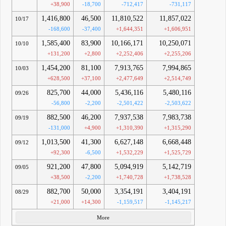
+38,900
-18,700
-712,417
-731,117
1,416,800
46,500
11,810,522
11,857,022
10/17
-168,600
-37,400
+1,644,351
+1,606,951
1,585,400
83,900
10,166,171
10,250,071
10/10
+131,200
+2,800
+2,252,406
+2,255,206
1,454,200
81,100
7,913,765
7,994,865
10/03
+628,500
+37,100
+2,477,649
+2,514,749
825,700
44,000
5,436,116
5,480,116
09/26
-56,800
-2,200
-2,501,422
-2,503,622
882,500
46,200
7,937,538
7,983,738
09/19
-131,000
+4,900
+1,310,390
+1,315,290
1,013,500
41,300
6,627,148
6,668,448
09/12
+92,300
-6,500
+1,532,229
+1,525,729
921,200
47,800
5,094,919
5,142,719
09/05
+38,500
-2,200
+1,740,728
+1,738,528
882,700
50,000
3,354,191
3,404,191
08/29
+21,000
+14,300
-1,159,517
-1,145,217
More