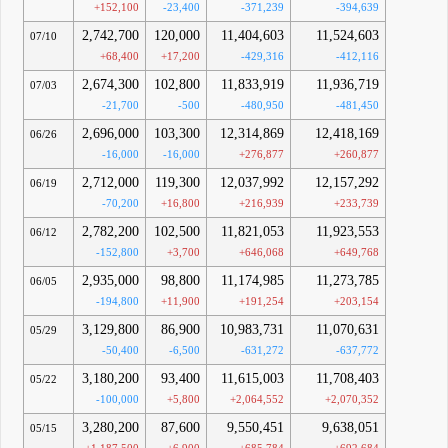
+152,100
-23,400
-371,239
-394,639
2,742,700
120,000
11,404,603
11,524,603
07/10
+68,400
+17,200
-429,316
-412,116
2,674,300
102,800
11,833,919
11,936,719
07/03
-21,700
-500
-480,950
-481,450
2,696,000
103,300
12,314,869
12,418,169
06/26
-16,000
-16,000
+276,877
+260,877
2,712,000
119,300
12,037,992
12,157,292
06/19
-70,200
+16,800
+216,939
+233,739
2,782,200
102,500
11,821,053
11,923,553
06/12
-152,800
+3,700
+646,068
+649,768
2,935,000
98,800
11,174,985
11,273,785
06/05
-194,800
+11,900
+191,254
+203,154
3,129,800
86,900
10,983,731
11,070,631
05/29
-50,400
-6,500
-631,272
-637,772
3,180,200
93,400
11,615,003
11,708,403
05/22
-100,000
+5,800
+2,064,552
+2,070,352
3,280,200
87,600
9,550,451
9,638,051
05/15