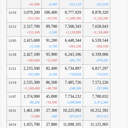
+61,800
-9,500
-312,118
-321,618
3,079,200
100,400
8,777,929
8,878,329
12/19
+551,500
+10,700
+1,209,586
+1,220,286
2,527,700
89,700
7,568,343
7,658,043
12/12
+112,100
-1,500
+1,119,999
+1,118,499
2,415,600
91,200
6,448,344
6,539,544
12/05
-11,500
-4,700
+205,238
+200,538
2,427,100
95,900
6,243,106
6,339,006
11/28
+193,600
+13,500
-491,791
-478,291
2,233,500
82,400
6,734,897
6,817,297
11/21
-301,800
-4,100
-750,829
-754,929
2,535,300
86,500
7,485,726
7,572,226
11/14
+1,160,400
+40,700
-248,506
-207,806
1,374,900
45,800
7,734,232
7,780,032
11/07
-86,200
+18,500
-2,490,860
-2,472,360
1,461,100
27,300
10,225,092
10,252,392
10/31
+5,400
-500
-873,013
-873,513
1,455,700
27,800
11,098,105
11,125,905
10/24