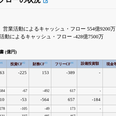
 営業活動によるキャッシュ・フロー 554億920
財務活動によるキャッシュ・フロー -428億7500万
 (億円)
#1
#2
#3
#4
設備投資額
F
投資CF
財務CF
フリーCF
現金
163
-225
153
-389
-
684
-67
-492
617
-
10
-53
-564
657
-184
278
-105
-49
173
-