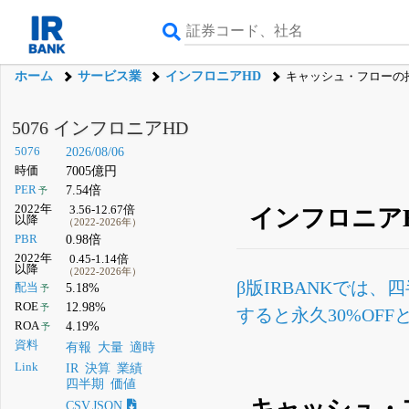
ホーム
サービス業
インフロニアHD
キャッシュ・フローの
5076 インフロニアHD
5076
2026/08/06
時価
7005億円
PER
7.54倍
予
2022年
3.56-12.67倍
インフロニア
以降
（2022-2026年）
PBR
0.98倍
2022年
0.45-1.14倍
以降
（2022-2026年）
β版IRBANKでは、
四
配当
5.18%
予
ROE
12.98%
予
すると永久30%OF
ROA
4.19%
予
資料
有報
大量
適時
Link
IR
決算
業績
四半期
価値
キャッシュ・
CSV,JSON