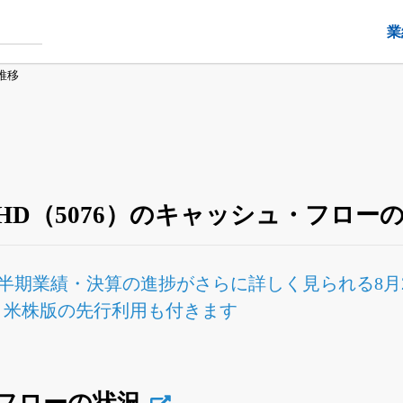
業
推移
HD（5076）のキャッシュ・フロー
半期業績・決算の進捗
がさらに詳しく見られる
8
Fと米株版の先行利用も付きます
フローの状況