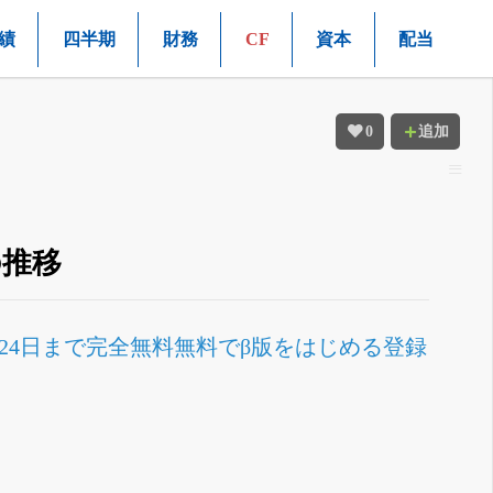
績
四半期
財務
CF
資本
配当
0
追加
の推移
月24日まで完全無料
無料でβ版をはじめる
登録