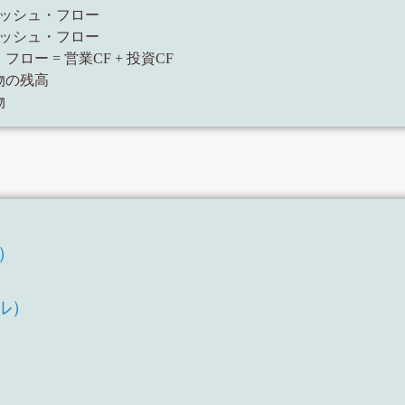
キャッシュ・フロー
キャッシュ・フロー
フロー = 営業CF + 投資CF
等物の残高
物
T）
）
ル）