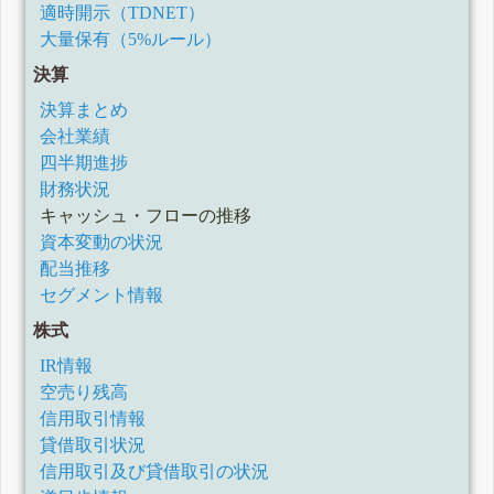
四半期報告書-第2期第1四半期(令和4年4月1日-令和4年6月30
適時開示（TDNET）
日)
大量保有（5%ルール）
有価証券報告書-第1期(令和3年10月1日-令和4年3月31日)
四半期報告書-第1期第3四半期(令和3年10月1日-令和3年12月
決算
31日)
決算まとめ
会社業績
四半期進捗
財務状況
キャッシュ・フローの推移
資本変動の状況
配当推移
セグメント情報
株式
IR情報
空売り残高
信用取引情報
貸借取引状況
信用取引及び貸借取引の状況