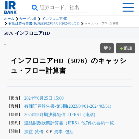
ホーム
サービス業
インフロニアHD
有価証券報告書-第3期(2023/04/01-2024/03/31)
キャッシュ・フロー計算書
5076 インフロニアHD
0
追加
インフロニアHD（5076）のキャッシ
ュ・フロー計算書
β版IRBANKでは、
8月24日まで完全無料
四半期業績・決算の進捗
がさらに
詳しく見られる
無料でβ版をはじめる
【提出】
2024年6月25日 15:00
登録すると永久30%OFFと米株版の先行利用も付きます
【資料】
有価証券報告書-第3期(2023/04/01-2024/03/31)
【短信】
2024年3月期決算短信〔IFRS〕(連結)
【要約】
連結財政状態計算書（IFRS）他7件の要約一覧
【閲覧】
損益
貸借
CF
資本
包括