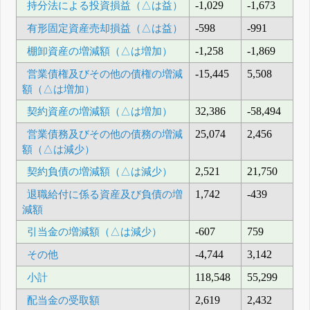
持分法による投資損益（△は益）
-1,029
-1,673
有形固定資産売却損益（△は益）
-598
-991
棚卸資産の増減額（△は増加）
-1,258
-1,869
営業債権及びその他の債権の増減
-15,445
5,508
額（△は増加）
契約資産の増減額（△は増加）
32,386
-58,494
営業債務及びその他の債務の増減
25,074
2,456
額（△は減少）
契約負債の増減額（△は減少）
2,521
21,750
退職給付に係る資産及び負債の増
1,742
-439
減額
引当金の増減額（△は減少）
-607
759
その他
-4,744
3,142
小計
118,548
55,299
配当金の受取額
2,619
2,432