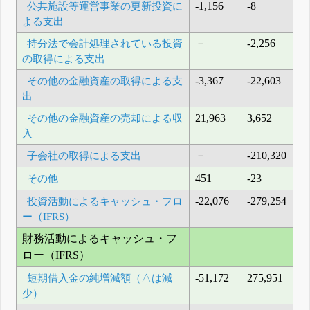
公共施設等運営事業の更新投資に
-1,156
-8
よる支出
持分法で会計処理されている投資
－
-2,256
の取得による支出
その他の金融資産の取得による支
-3,367
-22,603
出
その他の金融資産の売却による収
21,963
3,652
入
子会社の取得による支出
－
-210,320
その他
451
-23
投資活動によるキャッシュ・フロ
-22,076
-279,254
ー（IFRS）
財務活動によるキャッシュ・フ
ロー（IFRS）
短期借入金の純増減額（△は減
-51,172
275,951
少）