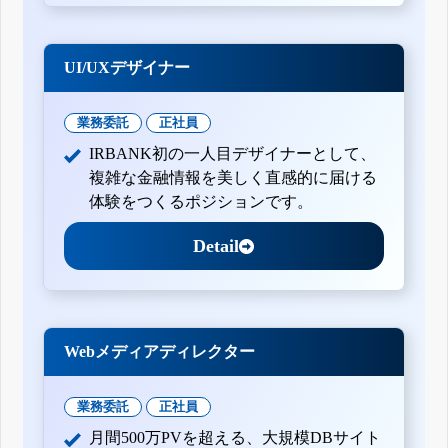
UI/UXデザイナー
業務委託
正社員
IRBANK初の一人目デザイナーとして、
複雑な金融情報を美しく直感的に届ける
体験をつくるポジションです。
Detail
Webメディアディレクター
業務委託
正社員
月間500万PVを超える、大規模DBサイト