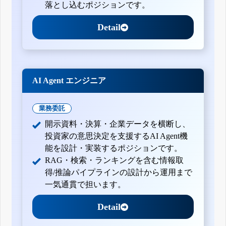
落とし込むポジションです。
Detail
AI Agent エンジニア
業務委託
開示資料・決算・企業データを横断し、
投資家の意思決定を支援するAI Agent機
能を設計・実装するポジションです。
RAG・検索・ランキングを含む情報取
得/推論パイプラインの設計から運用まで
一気通貫で担います。
Detail