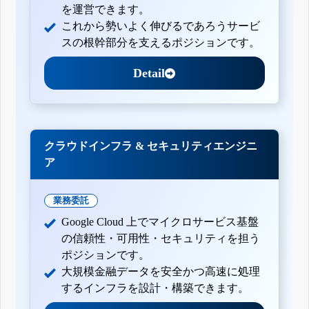
を運営できます。
これから勢いよく伸びるであろうサービ
スの根幹部分を支えるポジションです。
Detail
クラウドインフラ & セキュリティエンジニ
ア
業務委託
Google Cloud 上でマイクロサービス基盤
の信頼性・可用性・セキュリティを担う
ポジションです。
大規模金融データを安全かつ高速に処理
するインフラを設計・構築できます。