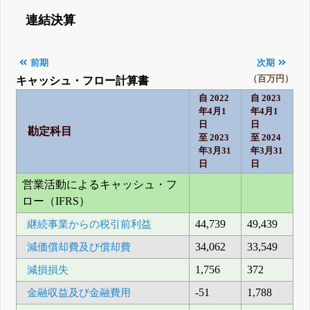
連結決算
前期
次期
（百万円）
キャッシュ・フロー計算書
自 2022
自 2023
年4月1
年4月1
日
日
勘定科目
至 2023
至 2024
年3月31
年3月31
日
日
営業活動によるキャッシュ・フ
ロー（IFRS）
継続事業からの税引前利益
44,739
49,439
減価償却費及び償却費
34,062
33,549
減損損失
1,756
372
金融収益及び金融費用
-51
1,788