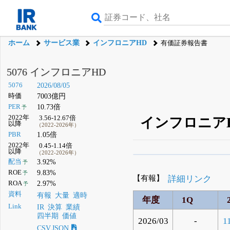
ホーム
サービス業
インフロニアHD
有価証券報告書
5076 インフロニアHD
5076
2026/08/05
時価
7003億円
PER
10.73倍
予
2022年
3.56-12.67倍
インフロニアH
以降
（2022-2026年）
PBR
1.05倍
2022年
0.45-1.14倍
以降
（2022-2026年）
β版IRBANKでは、
8月
配当
3.92%
予
ROE
9.83%
予
無料
【有報】
詳細リンク
ROA
2.97%
予
登録すると永久30%
資料
有報
大量
適時
年度
1Q
Link
IR
決算
業績
四半期
価値
2026/03
-
1
CSV,JSON