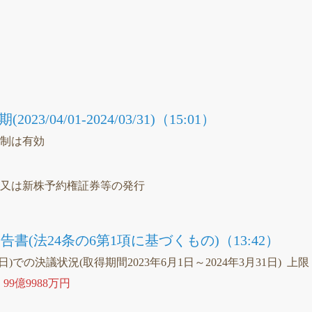
）
議
3/04/01-2024/03/31)（15:01）
統制は有効
）
等又は新株予約権証券等の発行
書(法24条の6第1項に基づくもの)（13:42）
1日)での決議状況(取得期間2023年6月1日～2024年3月31日) 上限
、
99億9988万円