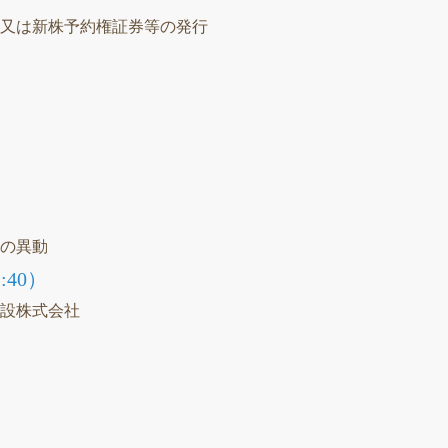
等又は新株予約権証券等の発行
）
）
社の異動
40）
建設株式会社
）
議