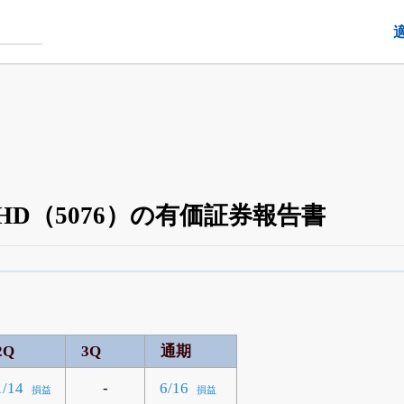
D（5076）の有価証券報告書
四半期業績・決算の進捗
がさらに詳しく見られる
24日まで完全無料
でβ版をはじめる
OFFと米株版の先行利用も付きます
2Q
3Q
通期
-
1/14
6/16
損益
損益