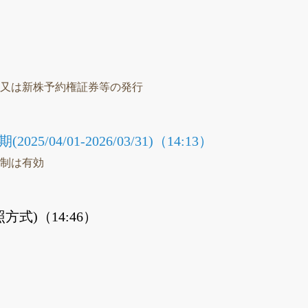
議
）
等又は新株予約権証券等の発行
5/04/01-2026/03/31)（14:13）
統制は有効
式)（14:46）
）
）