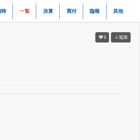
適時
一覧
決算
買付
臨報
其他
0
追加