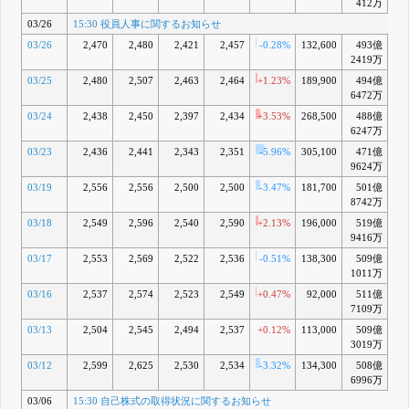
412万
03/26
15:30 役員人事に関するお知らせ
03/26
2,470
2,480
2,421
2,457
-0.28%
132,600
493億
-4
2419万
03/25
2,480
2,507
2,463
2,464
+1.23%
189,900
494億
-4
6472万
03/24
2,438
2,450
2,397
2,434
+3.53%
268,500
488億
-5
6247万
03/23
2,436
2,441
2,343
2,351
-5.96%
305,100
471億
-9
9624万
03/19
2,556
2,556
2,500
2,500
-3.47%
181,700
501億
-3
8742万
03/18
2,549
2,596
2,540
2,590
+2.13%
196,000
519億
-0
9416万
03/17
2,553
2,569
2,522
2,536
-0.51%
138,300
509億
-2
1011万
03/16
2,537
2,574
2,523
2,549
+0.47%
92,000
511億
-1
7109万
03/13
2,504
2,545
2,494
2,537
+0.12%
113,000
509億
-1
3019万
03/12
2,599
2,625
2,530
2,534
-3.32%
134,300
508億
-1
6996万
03/06
15:30 自己株式の取得状況に関するお知らせ