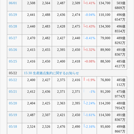
06/01
2,508
2,564
2,487
2,509
+1.41%
134,700
503億
+0
6809万
05/29
2,441
2,488
2,436
2,474
-0.04%
110,100
496億
-0
6547万
05/28
2,440
2,483
2,428
2,475
+1.43%
134,300
496億
-
8554万
05/27
2,470
2,482
2,427
2,440
-0.41%
79,000
489億
-2
8292万
05/26
2,415
2,455
2,395
2,450
+1.32%
89,900
491億
-
8367万
05/25
2,416
2,450
2,400
2,418
+0.08%
88,500
485億
-3
4127万
05/22
15:30 生産拠点集約に関するお知らせ
05/22
2,400
2,427
2,375
2,416
+1.9%
76,800
485億
-3
112万
05/21
2,412
2,436
2,371
2,371
-1%
91,200
475億
-5
9774万
05/20
2,404
2,425
2,363
2,395
-2.24%
114,200
480億
7954万
05/19
2,487
2,507
2,421
2,450
-1.61%
114,500
491億
-3
8367万
05/18
2,524
2,526
2,476
2,490
-2.16%
95,600
499億
-1
8667万