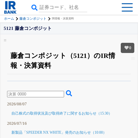
ホーム
藤倉コンポジット
IR情報・決算資料
5121 藤倉コンポジット
0
藤倉コンポジット（5121）のIR情
報・決算資料
β版IRBANKでは、
8月24日まで完全無料
四半期業績・決算の進捗
がさらに
詳しく見られる
無料でβ版をはじめる
登録すると永久30%OFFと米株版の先行利用も付きます
2026/08/07
自己株式の取得状況及び取得終了に関するお知らせ（15:30）
2026/07/16
新製品「SPEEDER NX WHITE」発売のお知らせ（10:00）