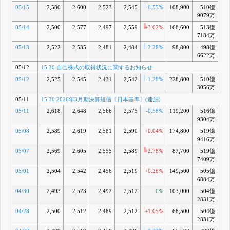
05/15
2,580
2,600
2,523
2,545
-0.55%
108,900
510億
+0
9079万
05/14
2,500
2,577
2,497
2,559
+3.02%
168,600
513億
+0
7184万
05/13
2,522
2,535
2,481
2,484
-2.28%
98,800
498億
-
6622万
05/12
15:30 自己株式の取得状況に関するお知らせ
05/12
2,525
2,545
2,431
2,542
-1.28%
228,800
510億
3056万
05/11
15:30 2026年3月期決算短信〔日本基準〕(連結)
05/11
2,618
2,648
2,566
2,575
-0.58%
119,200
516億
+1
9304万
05/08
2,589
2,619
2,581
2,590
+0.04%
174,800
519億
+2
9416万
05/07
2,569
2,605
2,555
2,589
+2.78%
87,700
519億
+2
7409万
05/01
2,504
2,542
2,456
2,519
+0.28%
149,500
505億
-0
6884万
04/30
2,493
2,523
2,492
2,512
0%
103,000
504億
-
2831万
04/28
2,500
2,512
2,489
2,512
+1.05%
68,500
504億
-0
2831万