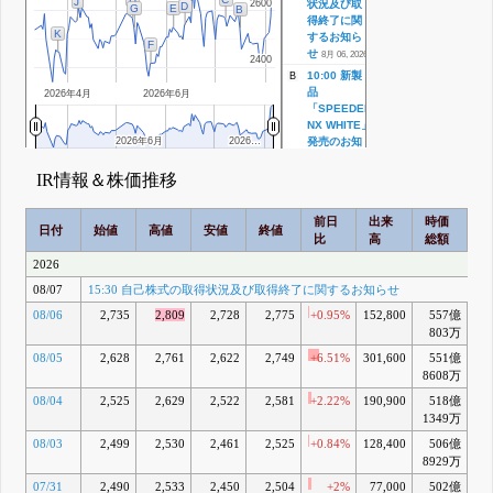
J
2600
2600
状況及び取
D
E
G
B
得終了に関
K
するお知ら
F
せ
8月 06, 2026
2400
2400
10:00 新製
B
品
2026年4月
2026年6月
「SPEEDER
NX WHITE」
2026年6月
2026年6月
2026…
2026…
発売のお知
らせ
IR情報＆株価推移
7月 16, 2026
10:00 水発
C
電技術を用
前日
出来
時価
2
日付
始値
高値
安値
終値
いたバッテ
比
高
総額
乖
リーレス
LPWAセンサ
2026
ーシステム
08/07
15:30 自己株式の取得状況及び取得終了に関するお知らせ
開発のお知
らせ
08/06
2,735
2,809
2,728
2,775
+0.95%
152,800
557億
+8
15:30 自己
803万
株式の取得
08/05
2,628
2,761
2,622
2,749
+6.51%
301,600
551億
+
状況に関す
8608万
るお知らせ
7月 07, 2026
08/04
2,525
2,629
2,522
2,581
+2.22%
190,900
518億
+
9:20 2026年
D
1349万
3月期(第147
08/03
2,499
2,530
2,461
2,525
+0.84%
128,400
506億
-0
期)決算説明
8929万
資料
6月 12, 2026
07/31
2,490
2,533
2,450
2,504
+2%
77,000
502億
-1