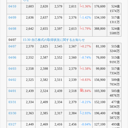
04/10
2,603
2,620
2,579
2,611
+1.36%
176,600
524億
+3
1574万
04/09
2,636
2,637
2,576
2,576
-1.42%
134,100
517億
+1
1311万
04/08
2,642
2,655
2,597
2,613
+1.79%
388,800
524億
+2
5589万
04/07
15:30 自己株式の取得状況に関するお知らせ
04/07
2,570
2,625
2,545
2,567
+0.27%
81,100
515億
+
3244万
04/06
2,552
2,587
2,552
2,560
-0.74%
76,000
513億
+0
9191万
04/03
2,558
2,598
2,555
2,579
+1.58%
99,800
517億
+1
7334万
04/02
2,525
2,582
2,511
2,539
+0.83%
156,900
509億
-0
7034万
04/01
2,439
2,524
2,439
2,518
+5.84%
103,300
505億
-1
4876万
03/31
2,334
2,409
2,334
2,379
-0.21%
152,100
477億
-7
5834万
03/30
2,363
2,385
2,317
2,384
-2.93%
196,400
478億
-7
5872万
03/27
2,449
2,469
2,416
2,456
-0.04%
127,100
493億
-4