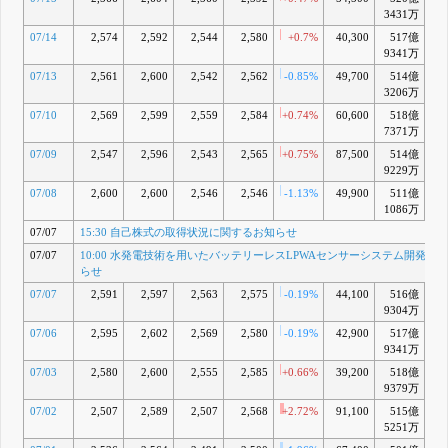
4月 10, 2026
3431万
15:30 自己
J
07/14
2,574
2,592
2,544
2,580
+0.7%
40,300
517億
+0
株式の取得
状況に関す
9341万
るお知らせ
07/13
2,561
2,600
2,542
2,562
-0.85%
49,700
514億
-0
4月 07, 2026
3206万
15:30 役員
K
07/10
2,569
2,599
2,559
2,584
+0.74%
60,600
518億
+0
人事に関す
7371万
るお知らせ
3月 26, 2026
07/09
2,547
2,596
2,543
2,565
+0.75%
87,500
514億
+0
9229万
07/08
2,600
2,600
2,546
2,546
-1.13%
49,900
511億
-0
1086万
07/07
15:30 自己株式の取得状況に関するお知らせ
07/07
10:00 水発電技術を用いたバッテリーレスLPWAセンサーシステム開発の
らせ
07/07
2,591
2,597
2,563
2,575
-0.19%
44,100
516億
+0
9304万
07/06
2,595
2,602
2,569
2,580
-0.19%
42,900
517億
+0
9341万
07/03
2,580
2,600
2,555
2,585
+0.66%
39,200
518億
+1
9379万
07/02
2,507
2,589
2,507
2,568
+2.72%
91,100
515億
+0
5251万