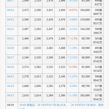
04/27
2,499
2,519
2,470
2,486
-0.32%
65,500
499億
-1
637万
04/24
2,473
2,500
2,451
2,494
+0.97%
104,600
500億
-0
6697万
04/23
2,500
2,510
2,429
2,470
-0.88%
110,600
495億
-1
8517万
04/22
2,497
2,503
2,447
2,492
-0.32%
144,100
500億
-
2682万
04/21
2,490
2,506
2,474
2,500
+1.3%
69,700
501億
-0
8742万
04/20
2,503
2,533
2,461
2,468
-1.28%
69,900
495億
-1
4502万
04/17
2,540
2,550
2,500
2,500
-2.15%
60,900
501億
-0
8742万
04/16
2,574
2,582
2,555
2,555
+0.59%
81,900
512億
+1
9154万
04/15
2,578
2,613
2,525
2,540
-1.47%
85,500
509億
+0
9041万
04/14
2,600
2,609
2,565
2,578
-0.08%
88,700
517億
+
5326万
04/13
2,610
2,614
2,569
2,580
-1.19%
183,000
517億
+
9341万
04/10
10:00 新製品「26 VENTUS TR BLACK」「26 VENTUS TR RED」発売の
らせ