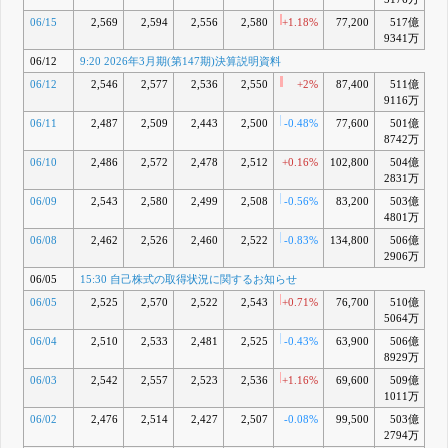
06/15
2,569
2,594
2,556
2,580
+1.18%
77,200
517億
+3
9341万
06/12
9:20 2026年3月期(第147期)決算説明資料
06/12
2,546
2,577
2,536
2,550
+2%
87,400
511億
+2
9116万
06/11
2,487
2,509
2,443
2,500
-0.48%
77,600
501億
+0
8742万
06/10
2,486
2,572
2,478
2,512
+0.16%
102,800
504億
+
2831万
06/09
2,543
2,580
2,499
2,508
-0.56%
83,200
503億
+0
4801万
06/08
2,462
2,526
2,460
2,522
-0.83%
134,800
506億
2906万
06/05
15:30 自己株式の取得状況に関するお知らせ
06/05
2,525
2,570
2,522
2,543
+0.71%
76,700
510億
+1
5064万
06/04
2,510
2,533
2,481
2,525
-0.43%
63,900
506億
+
8929万
06/03
2,542
2,557
2,523
2,536
+1.16%
69,600
509億
+1
1011万
06/02
2,476
2,514
2,427
2,507
-0.08%
99,500
503億
+0
2794万