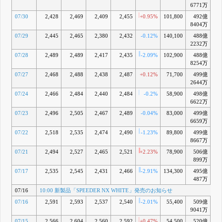
6771万
15:30 自己
E
株式の取得
07/30
2,428
2,469
2,409
2,455
+0.95%
101,800
492億
-3
状況に関す
8404万
るお知らせ
07/29
2,445
2,465
2,380
2,432
-0.12%
140,100
488億
-4
6月 05, 2026
2232万
15:30 生産
F
拠点集約に
07/28
2,489
2,489
2,417
2,435
-2.09%
102,900
488億
-
関するお知
8254万
らせ
07/27
2,468
2,488
2,438
2,487
+0.12%
71,700
499億
-2
5月 22, 2026
2644万
15:30 自己
G
株式の取得
07/24
2,466
2,484
2,440
2,484
-0.2%
58,900
498億
-2
状況に関す
6622万
るお知らせ
07/23
2,496
2,505
2,467
2,489
-0.04%
83,000
499億
-2
5月 12, 2026
6659万
15:30 2026
H
年3月期決算
07/22
2,518
2,535
2,474
2,490
-1.23%
89,800
499億
-2
短信〔日本
8667万
基準〕(連結)
07/21
2,494
2,527
2,465
2,521
+2.23%
78,900
506億
-1
5月 11, 2026
899万
10:00 新製
I
07/17
2,535
2,545
2,431
2,466
-2.91%
134,300
495億
-4
品「26
VENTUS TR
487万
BLACK」
07/16
10:00 新製品「SPEEDER NX WHITE」発売のお知らせ
「26
VENTUS TR
07/16
2,591
2,593
2,537
2,540
-2.01%
55,400
509億
-1
RED」発売
9041万
のお知らせ
07/15
2,566
2,604
2,560
2,592
+0.47%
54,500
520億
+0