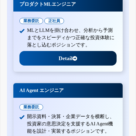
プロダクトMLエンジニア
業務委託
正社員
MLとLLMを掛け合わせ、分析から予測
までをスピーディかつ正確な投資体験に
落とし込むポジションです。
Detail
AI Agent エンジニア
業務委託
開示資料・決算・企業データを横断し、
投資家の意思決定を支援するAI Agent機
能を設計・実装するポジションです。