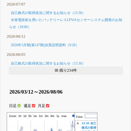
2026/07/07
自己株式の取得状況に関するお知らせ（15:30）
水発電技術を用いたバッテリーレスLPWAセンサーシステム開発のお知
らせ（10:00）
2026/06/12
2026年3月期(第147期)決算説明資料（9:20）
2026/06/05
自己株式の取得状況に関するお知らせ（15:30）
IR 残り234件
2026/03/12～2026/08/06
日足
週足
月足
Zoom:
株価
1h
1d
5d
1w
1m
3m
6m
1y
max
Filter:
15:30 自己
A
A
株式の取得
I
H
C