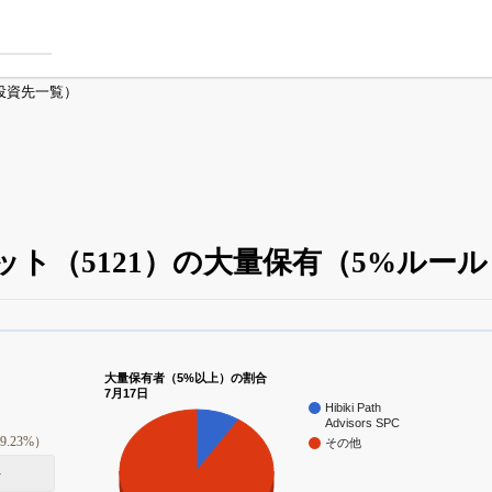
投資先一覧）
ット（5121）の大量保有（5%ルー
大量保有・アクティビスト
がさらに詳しく分かる
24日まで完全無料
でβ版をはじめる
大量保有者（5%以上）の割合
7月17日
OFFと米株版の先行利用も付きます
Hibiki Path
Advisors SPC
9.23%）
その他
件