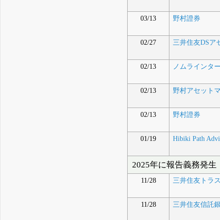
03/13
野村證券
02/27
三井住友DSア
02/13
ノムラインターナシ
02/13
野村アセット
02/13
野村證券
01/19
Hibiki Path Adv
2025年に報告義務発生
11/28
三井住友トラ
11/28
三井住友信託