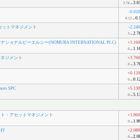
3.6
3.76→
-0.02
0.
0.12→
セットマネジメント
-2.24
2.7
5→
ョナルピーエルシー(NOMURA INTERNATIONAL PLC)
+1.16
1.1
0→
マネジメント
+3.76
3.7
0→
+0.12
0.1
0→
isors SPC
+5.13
5.1
0→
スト・アセットマネジメント
+1.86
1.8
0→
銀行
+2.08
2.0
0→