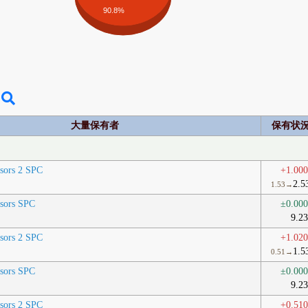
90.8%
大量保有者
保有状
isors 2 SPC
+1.00
2.5
1.53→
isors SPC
±0.00
9.2
isors 2 SPC
+1.02
1.5
0.51→
isors SPC
±0.00
9.2
isors 2 SPC
+0.51