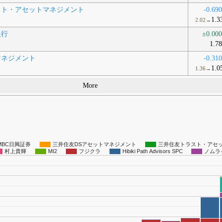
スト・アセットマネジメント
-0.69
1.3
2.02→
銀行
±0.00
1.7
マネジメント
-0.31
1.0
1.36→
More
MBC日興証券
三井住友DSアセットマネジメント
三井住友トラスト・アセ
村上貴輝
MI2
フジクラ
Hibiki Path Advisors SPC
ノムラ