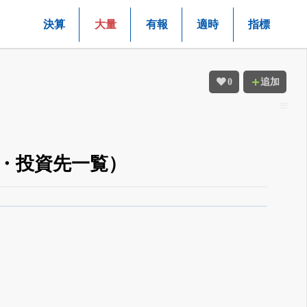
決算
大量
有報
適時
指標
0
追加
ル・投資先一覧）