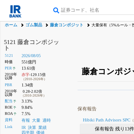
ホーム
ゴム製品
藤倉コンポジット
大量保有（5%ルール・
5121 藤倉コンポジッ
ト
5121
2026/08/05
時価
551億円
PER
13.61倍
予
藤倉コンポジ
2010年
赤字
-129.15倍
以降
（2010-2026年）
PBR
1.34倍
2010年
0.28-2.02倍
β版IRBANKでは、
8月
以降
（2010-2026年）
配当
3.13%
予
無料
ROE
9.84%
予
保有報告
登録すると永久30%
ROA
7.5%
予
Hibiki Path Advisors SPC
資料
（
有報
大量
適時
Link
IR
決算
業績
保有報告 残り13
四半期
価値