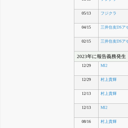
05/13
フジクラ
04/15
三井住友DSア
02/15
三井住友DSア
2023年に報告義務発生
12/29
MI2
12/29
村上貴輝
12/13
村上貴輝
12/13
MI2
08/16
村上貴輝