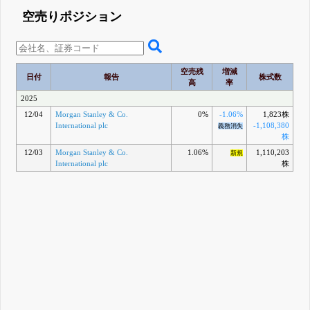
空売りポジション
空売残
増減
日付
報告
株式数
高
率
2025
12/04
Morgan Stanley & Co.
0%
-1.06%
1,823株
International plc
-1,108,380
義務消失
株
12/03
Morgan Stanley & Co.
1.06%
1,110,203
新規
International plc
株