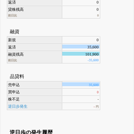
返済
0
貸株残高
0
前日比
0
融資
新規
0
返済
35,600
融資残高
101,900
-35,600
前日比
品貸料
売申込
35,600
買申込
0
株不足
-
逆日歩発生
-
円
逆日歩の発生履歴