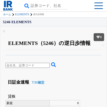
ELEMENTS
ホーム
逆日歩情報
5246 ELEMENTS
0
ELEMENTS（5246）の逆日歩情報
β版IRBANKでは、
8月24日まで完全無料
空売り・信用需給
がさらに詳しく
見られる
無料でβ版をはじめる
登録すると永久30%OFFと米株版の先行利用も付きます
日証金速報
7/31確定
貸株
新規
0