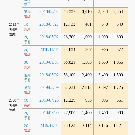
修正
2018/05/02
45,337
3,016
3,044
2,354
2,4
通期
実績
2018/07/27
12,732
481
540
349
2
2019年
1Q
3月期
実績
連結
2018/05/02
26,300
1,000
1,000
600
2Q
予想
2018/11/01
24,834
867
905
572
5
2Q
実績
2019/01/31
38,821
1,563
1,659
1,056
6
3Q
実績
2018/05/02
53,100
2,400
2,400
1,500
通期
予想
2019/05/09
52,234
2,812
2,897
1,725
1,4
通期
実績
2019/07/26
12,229
953
996
661
6
2020年
1Q
3月期
実績
連結
2019/05/09
27,900
1,400
1,400
900
2Q
予想
2019/11/01
23,623
2,114
2,146
1,421
1,3
2Q
実績