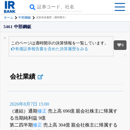
ホーム
中部鋼鈑
決算発表履歴（適時開示）
5461 中部鋼鈑
このページは適時開示の決算情報を一覧しています。
0
有価証券報告書を含めた決算履歴をみる
会社業績
β版IRBANKでは、
8月24日まで完全無料
四半期業績・決算の進捗
がさらに
詳しく見られる
無料でβ版をはじめる
2026年8月7日 15:00
登録すると永久30%OFFと米株版の先行利用も付きます
（連結）通期
修正
売上高 696億 親会社株主に帰属す
る当期純利益 9億
第二四半期
修正
売上高 304億 親会社株主に帰属する