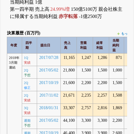
当期純利益 1億
第一四半期 売上高
24.99%増
150億5100万 親会社株主
に帰属する当期純利益
赤字転落
-1億2500万
決算履歴 (百万円)
もっと
当期
四半
売上
営業
経常
包
年度
提出日
純利
期
高
利益
利益
利
益
2017/07/28
11,165
1,247
1,286
871
9
2018年
1Q
3月期
実績
連結
2017/05/02
21,800
1,500
1,500
1,000
2Q
予想
2017/10/19
21,600
2,200
2,200
1,500
2Q
修正
2017/11/02
21,671
2,235
2,257
1,508
1,8
2Q
実績
2018/01/31
33,307
2,757
2,816
1,869
2,4
3Q
実績
2017/05/02
44,100
3,300
3,300
2,200
通期
予想
2017/10/19
46,400
3,900
3,900
2,600
通期