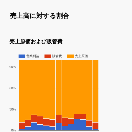
売上高に対する割合
売上原価および販管費
営業利益
販管費
売上原価
90%
60%
30%
0%