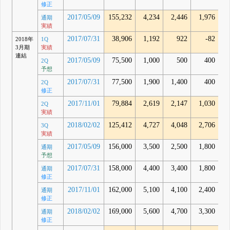
修正
2017/05/09
155,232
4,234
2,446
1,976
2
通期
実績
2017/07/31
38,906
1,192
922
-82
2018年
1Q
3月期
実績
連結
2017/05/09
75,500
1,000
500
400
2Q
予想
2017/07/31
77,500
1,900
1,400
400
2Q
修正
2017/11/01
79,884
2,619
2,147
1,030
1
2Q
実績
2018/02/02
125,412
4,727
4,048
2,706
3
3Q
実績
2017/05/09
156,000
3,500
2,500
1,800
通期
予想
2017/07/31
158,000
4,400
3,400
1,800
通期
修正
2017/11/01
162,000
5,100
4,100
2,400
通期
修正
2018/02/02
169,000
5,600
4,700
3,300
通期
修正