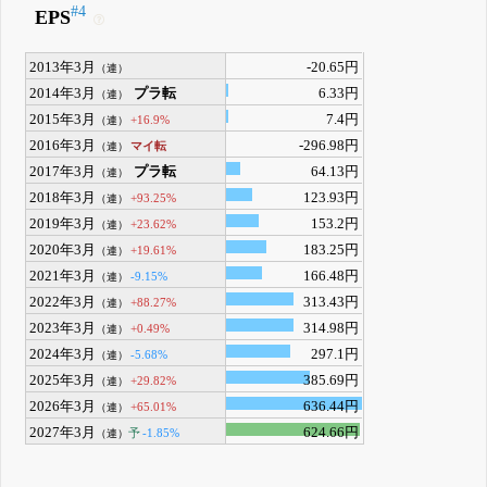
#4
EPS
2013年3月
-20.65円
（連）
2014年3月
プラ転
6.33円
（連）
2015年3月
7.4円
+16.9%
（連）
2016年3月
-296.98円
マイ転
（連）
2017年3月
プラ転
64.13円
（連）
2018年3月
123.93円
+93.25%
（連）
2019年3月
153.2円
+23.62%
（連）
2020年3月
183.25円
+19.61%
（連）
2021年3月
166.48円
-9.15%
（連）
2022年3月
313.43円
+88.27%
（連）
2023年3月
314.98円
+0.49%
（連）
2024年3月
297.1円
-5.68%
（連）
2025年3月
385.69円
+29.82%
（連）
2026年3月
636.44円
+65.01%
（連）
2027年3月
624.66円
予
-1.85%
（連）