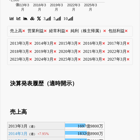
-1,000
億
2013年3
2016年3
2019年3
2022年3
2025年3
月
月
月
月
月
3
5
10
売上高
営業利益
経常利益
純利（株主帰属）
包括利益
2013年3月
2014年3月
2015年3月
2016年3月
2017年3月
2018年3月
2019年3月
2020年3月
2021年3月
2022年3月
2023年3月
2024年3月
2025年3月
2026年3月
2027年3月
決算発表履歴（適時開示）
売上高
2013年3月
1697億9800万
（連）
2014年3月
1832億8900万
+7.95%
（連）