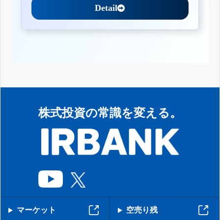
Detail
株式投資の常識を変える。
マーケット
空売り残