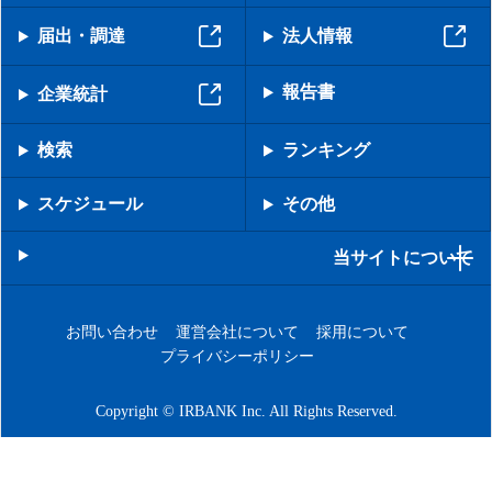
届出・調達
法人情報
報告書
企業統計
検索
ランキング
スケジュール
その他
当サイトについて
お問い合わせ
運営会社について
採用について
プライバシーポリシー
Copyright © IRBANK Inc. All Rights Reserved.