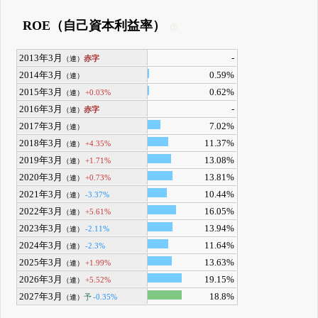
ROE（自己資本利益率）
2013年3月
-
赤字
（連）
2014年3月
0.59%
（連）
2015年3月
0.62%
+0.03%
（連）
2016年3月
-
赤字
（連）
2017年3月
7.02%
（連）
2018年3月
11.37%
+4.35%
（連）
2019年3月
13.08%
+1.71%
（連）
2020年3月
13.81%
+0.73%
（連）
2021年3月
10.44%
-3.37%
（連）
2022年3月
16.05%
+5.61%
（連）
2023年3月
13.94%
-2.11%
（連）
2024年3月
11.64%
-2.3%
（連）
2025年3月
13.63%
+1.99%
（連）
2026年3月
19.15%
+5.52%
（連）
2027年3月
18.8%
予
-0.35%
（連）