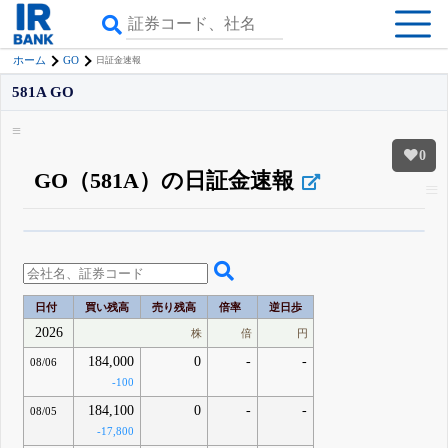
GO
ホーム
日証金速報
581A GO
0
GO（581A）の日証金速報
β版IRBANKでは、
8月24日まで完全無料
空売り・信用需給
がさらに詳しく
見られる
無料でβ版をはじめる
登録すると永久30%OFFと米株版の先行利用も付きます
日付
買い残高
売り残高
倍率
逆日歩
2026
株
倍
円
184,000
0
-
-
08/06
-100
184,100
0
-
-
08/05
-17,800