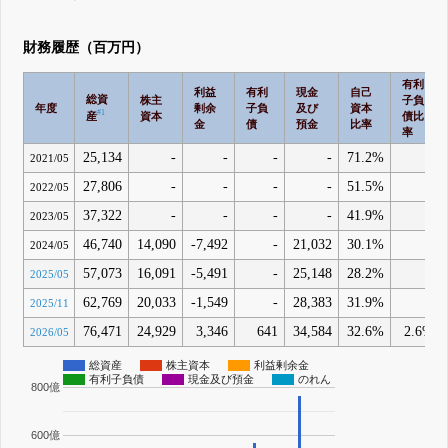
財務履歴（百万円）
有利
利益
有利
現金
自己
総資
株主
子負
年度
剰余
子負
及び
資本
#1
産
資本
債比
金
債
預金
比率
率
25,134
-
-
-
-
71.2%
-
2021/05
27,806
-
-
-
-
51.5%
-
2022/05
37,322
-
-
-
-
41.9%
-
2023/05
46,740
14,090
-7,492
-
21,032
30.1%
-
2024/05
57,073
16,091
-5,491
-
25,148
28.2%
-
2025/05
62,769
20,033
-1,549
-
28,383
31.9%
-
2025/11
76,471
24,929
3,346
641
34,584
32.6%
2.6%
2026/05
総資産
株主資本
利益剰余金
有利子負債
現金及び預金
のれん
800億
600億