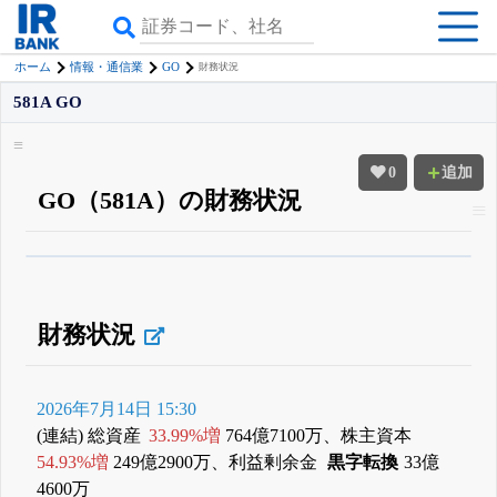
GO
ホーム
情報・通信業
財務状況
581A GO
0
追加
GO（581A）の財務状況
β版IRBANKでは、
8月24日まで完全無料
四半期業績・決算の進捗
がさらに
詳しく見られる
無料でβ版をはじめる
登録すると永久30%OFFと米株版の先行利用も付きます
財務状況
2026年7月14日 15:30
(連結) 総資産
33.99%増
764億7100万、株主資本
54.93%増
249億2900万、利益剰余金
黒字転換
33億
4600万