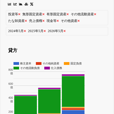
投資等
無形固定資産
有形固定資産
その他流動資産
たな卸資産
売上債権
現金等
その他資産
2024年5月
2025年5月
2026年5月
貸方
株主資本
その他純資産
固定負債
その他流動負債
仕入債務
800
億
600
億
400
億
200