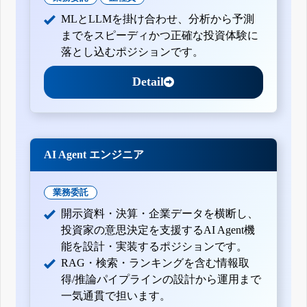
MLとLLMを掛け合わせ、分析から予測
までをスピーディかつ正確な投資体験に
落とし込むポジションです。
Detail
AI Agent エンジニア
業務委託
開示資料・決算・企業データを横断し、
投資家の意思決定を支援するAI Agent機
能を設計・実装するポジションです。
RAG・検索・ランキングを含む情報取
得/推論パイプラインの設計から運用まで
一気通貫で担います。