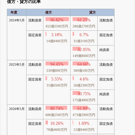
借方・貸方の比率
年度
借方
貸方
96.82%
61.25%
2024年5月
流動資産
流動負債
452億5500万円
286億2700万円
3.18%
6.7%
固定資産
固定負債
14億8400万円
31億3100万円
32.05%
純資産
149億8000万円
94.45%
64.66%
2025年5月
流動資産
流動負債
539億800万円
369億100万円
5.55%
4.6%
固定資産
固定負債
31億6500万円
26億2300万円
30.75%
純資産
175億4800万円
89.74%
61.89%
2026年5月
流動資産
流動負債
686億2500万円
473億2900万円
10.26%
1.69%
固定資産
固定負債
78億4600万円
12億9400万円