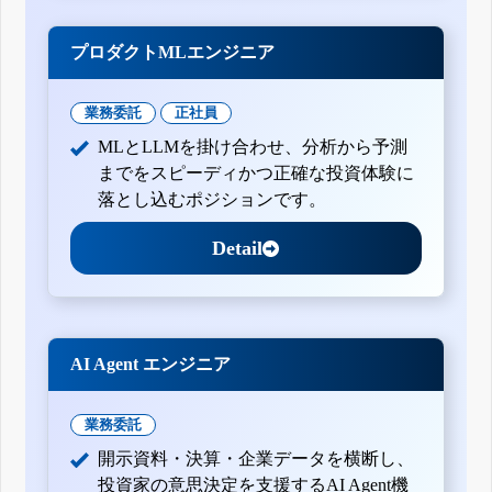
プロダクトMLエンジニア
業務委託
正社員
MLとLLMを掛け合わせ、分析から予測
までをスピーディかつ正確な投資体験に
落とし込むポジションです。
Detail
AI Agent エンジニア
業務委託
開示資料・決算・企業データを横断し、
投資家の意思決定を支援するAI Agent機