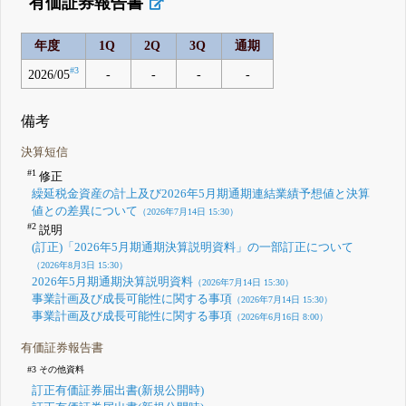
有価証券報告書
年度
1Q
2Q
3Q
通期
#3
2026/05
-
-
-
-
備考
決算短信
#1
修正
繰延税金資産の計上及び2026年5月期通期連結業績予想値と決算
値との差異について
（2026年7月14日 15:30）
#2
説明
(訂正)「2026年5月期通期決算説明資料」の一部訂正について
（2026年8月3日 15:30）
2026年5月期通期決算説明資料
（2026年7月14日 15:30）
事業計画及び成長可能性に関する事項
（2026年7月14日 15:30）
事業計画及び成長可能性に関する事項
（2026年6月16日 8:00）
有価証券報告書
#3 その他資料
訂正有価証券届出書(新規公開時)