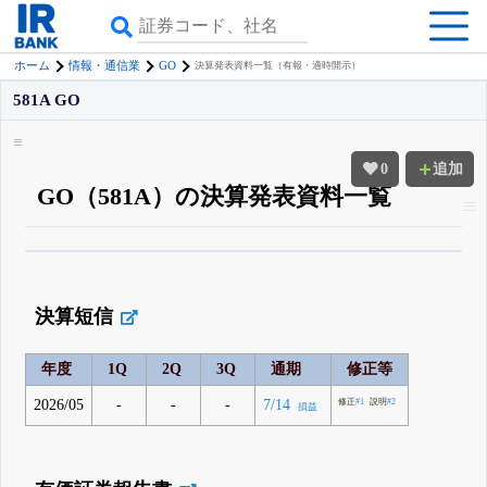
GO
ホーム
情報・通信業
決算発表資料一覧（有報・適時開示）
581A GO
0
追加
GO（581A）の決算発表資料一覧
β版IRBANKでは、
8月24日まで完全無料
四半期業績・決算の進捗
がさらに
詳しく見られる
無料でβ版をはじめる
決算短信
登録すると永久30%OFFと米株版の先行利用も付きます
年度
1Q
2Q
3Q
通期
修正等
2026/05
-
-
-
7/14
修正
#1
説明
#2
損益