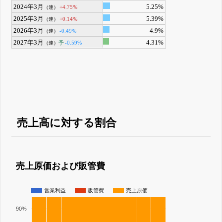
2024年3月
5.25%
+4.75%
（連）
2025年3月
5.39%
+0.14%
（連）
2026年3月
4.9%
-0.49%
（連）
2027年3月
4.31%
予
-0.59%
（連）
売上高に対する割合
売上原価および販管費
営業利益
販管費
売上原価
90%