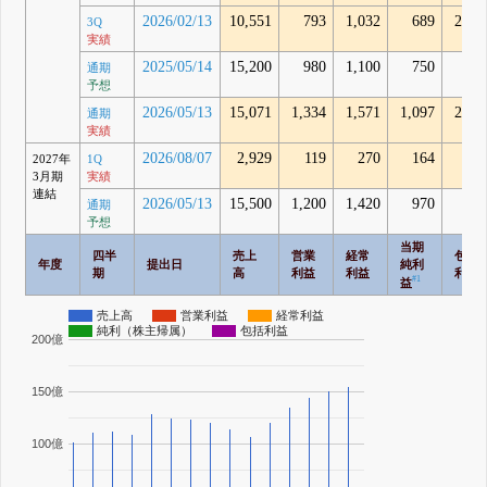
2026/02/13
10,551
793
1,032
689
2,27
3Q
実績
2025/05/14
15,200
980
1,100
750
通期
予想
2026/05/13
15,071
1,334
1,571
1,097
2,98
通期
実績
2026/08/07
2,929
119
270
164
95
2027年
1Q
3月期
実績
連結
2026/05/13
15,500
1,200
1,420
970
通期
予想
当期
四半
売上
営業
経常
包括
年度
提出日
純利
期
高
利益
利益
利益
#1
益
売上高
営業利益
経常利益
純利（株主帰属）
包括利益
200億
150億
100億