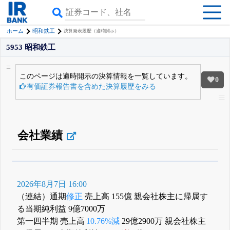
ホーム
昭和鉄工
決算発表履歴（適時開示）
5953 昭和鉄工
このページは適時開示の決算情報を一覧しています。
0
有価証券報告書を含めた決算履歴をみる
会社業績
β版IRBANKでは、
8月24日まで完全無料
すべての機能
が無料で使える
無料でβ版をはじめる
2026年8月7日 16:00
登録すると永久30%OFFと米株版の先行利用も付きます
（連結）通期
修正
売上高 155億 親会社株主に帰属す
る当期純利益 9億7000万
第一四半期 売上高
10.76%減
29億2900万 親会社株主