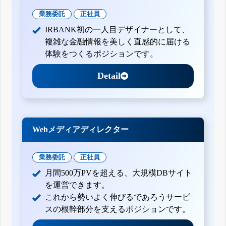
業務委託
正社員
IRBANK初の一人目デザイナーとして、
複雑な金融情報を美しく直感的に届ける
体験をつくるポジションです。
Detail
Webメディアディレクター
業務委託
正社員
月間500万PVを超える、大規模DBサイト
を運営できます。
これから勢いよく伸びるであろうサービ
スの根幹部分を支えるポジションです。