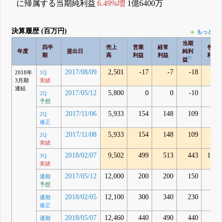
に帰属する当期純利益
6.49%増
1億6400万
決算履歴 (百万円)
もっとみ
当期
四半
売上
営業
経常
包括
年度
提出日
純利
期
高
利益
利益
利益
#1
益
2017/08/09
2,501
-17
-7
-18
15
2018年
1Q
3月期
実績
連結
2017/05/12
5,800
0
0
-10
2Q
予想
2017/11/06
5,933
154
148
109
2Q
修正
2017/11/08
5,933
154
148
109
37
2Q
実績
2018/02/07
9,502
499
513
443
1,19
3Q
実績
2017/05/12
12,000
200
200
150
通期
予想
2018/02/05
12,100
300
340
230
通期
修正
2018/05/07
12,460
440
490
440
通期