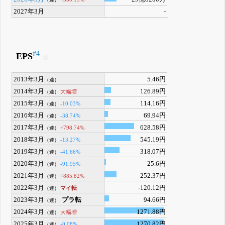
2027年3月
-
#4
EPS
2013年3月
5.46円
（連）
2014年3月
126.89円
大幅増
（連）
2015年3月
114.16円
-10.03%
（連）
2016年3月
69.94円
-38.74%
（連）
2017年3月
628.58円
+798.74%
（連）
2018年3月
545.19円
-13.27%
（連）
2019年3月
318.07円
-41.66%
（連）
2020年3月
25.6円
-91.95%
（連）
2021年3月
252.37円
+885.82%
（連）
2022年3月
-120.12円
マイ転
（連）
2023年3月
プラ転
94.66円
（連）
2024年3月
1271.88円
大幅増
（連）
2025年3月
1270.82円
-0.08%
（連）