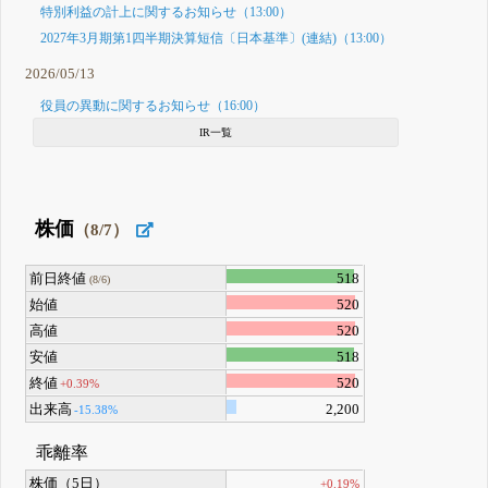
特別利益の計上に関するお知らせ（13:00）
2027年3月期第1四半期決算短信〔日本基準〕(連結)（13:00）
2026/05/13
役員の異動に関するお知らせ（16:00）
IR一覧
株価
（8/7）
前日終値
518
(8/6)
始値
520
高値
520
安値
518
終値
520
+0.39%
出来高
2,200
-15.38%
乖離率
株価（5日）
+0.19%