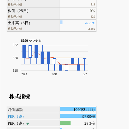
移動平均値
519
株価（25日）
0%
移動平均値
520
出来高（5日）
-6.78%
移動平均値
2,360
8190 ヤマナカ
522
520
518
7/24
7/31
8/7
株式指標
時価総額
106億2111万
PER（連）
97.09倍
PER（連）
28.3倍
予