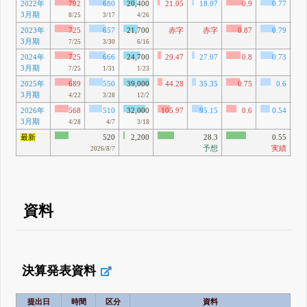
2022年
792
680
20,400
21.05
18.07
0.9
0.77
1
3月期
76
8/25
3/17
4/26
2023年
725
657
21,700
赤字
赤字
0.87
0.79
1
3月期
8
7/25
3/30
6/16
2024年
725
666
24,700
29.47
27.07
0.8
0.73
1
3月期
8
7/25
1/31
1/23
2025年
689
550
39,000
44.28
35.35
0.75
0.6
1
3月期
72
4/22
3/28
12/2
2026年
568
510
32,000
105.97
95.15
0.6
0.54
1
3月期
1
4/28
4/7
3/18
最新
520
2,200
28.3
0.55
予想
実績
2026/8/7
資料
決算発表資料
提出日
時間
区分
資料