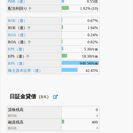
PBR（連）
0.55倍
配当利回り
1.92% (10)
予
ROE（連）
0.67%
ROE（連）
1.94%
予
ROA（連）
0.24%
ROA（連）
0.82%
予
EPS（連）
5.36
円/株
EPS（連）
18.38
予
円/株
BPS（連）
946.56
円/株
株主資本比率（連）
42.45%
日証金貸借
（8/6）
貸株残高
0
前日比
0
融資残高
400
前日比
0