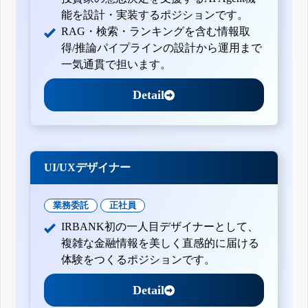
能を設計・実装するポジションです。
RAG・検索・ランキングを含む情報取
得/推論パイプラインの設計から運用まで
一気通貫で担います。
Detail
UI/UXデザイナー
業務委託
正社員
IRBANK初の一人目デザイナーとして、
複雑な金融情報を美しく直感的に届ける
体験をつくるポジションです。
Detail