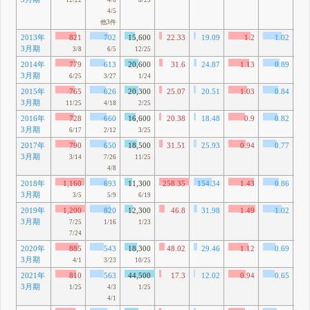
12/22
4/6
8/25
4/5
他3件
2013年
821
702
15,600
22.33
19.09
1.2
1.02
1
3月期
69
3/8
6/5
12/25
2014年
779
613
20,600
31.6
24.87
1.13
0.89
1
3月期
11
6/25
3/27
1/24
2015年
765
626
20,300
25.07
20.51
1.03
0.84
1
3月期
25
11/25
4/18
2/25
2016年
728
660
16,600
20.38
18.48
0.9
0.82
1
3月期
69
6/17
2/12
3/25
2017年
790
650
18,500
31.51
25.93
0.94
0.77
1
3月期
35
3/14
7/26
11/25
4/8
2018年
1,160
693
11,300
258.35
154.34
1.43
0.86
2
3月期
93
3/5
5/9
6/19
2019年
1,200
820
12,300
46.8
31.98
1.49
1.02
2
3月期
10
7/25
1/16
1/23
7/24
2020年
885
543
18,300
48.02
29.46
1.12
0.69
1
3月期
76
4/1
3/23
10/25
2021年
810
563
44,500
17.3
12.02
0.94
0.65
1
3月期
44
1/25
4/3
1/25
4/1