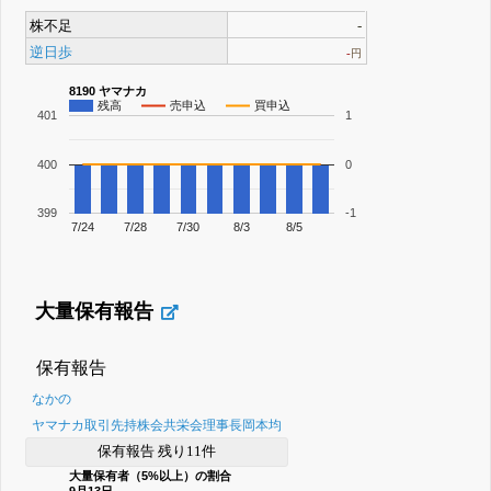
株不足
-
逆日歩
-
円
8190 ヤマナカ
残高
売申込
買申込
401
1
400
0
399
-1
7/24
7/28
7/30
8/3
8/5
大量保有報告
保有報告
なかの
ヤマナカ取引先持株会共栄会理事長岡本均
保有報告 残り11件
大量保有者（5%以上）の割合
9月13日