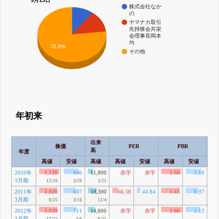
株式会社なか
の
ヤマナカ取引
先持株会共栄
会理事長岡本
均
76.8%
その他
年初来
出来
株価
PER
PBR
高
年度
高値
安値
高値
高値
安値
高値
安値
高
2010年
1,120
846
11,800
赤字
赤字
1.56
1.18
3月期
12/10
3/29
3/25
2011年
1,020
687
18,300
66.58
44.84
1.43
0.97
2
3月期
33
6/25
3/16
11/4
2012年
1,039
711
14,600
赤字
赤字
1.66
1.13
2
3月期
21