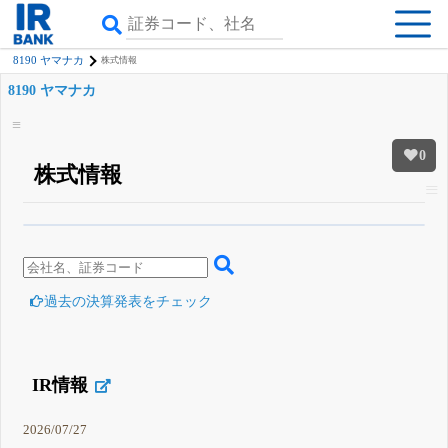
8190 ヤマナカ
株式情報
8190 ヤマナカ
0
株式情報
β版IRBANKでは、
8月24日まで完全無料
四半期業績・決算の進捗
がさらに
詳しく見られる
無料でβ版をはじめる
登録すると永久30%OFFと米株版の先行利用も付きます
過去の決算発表をチェック
IR情報
2026/07/27