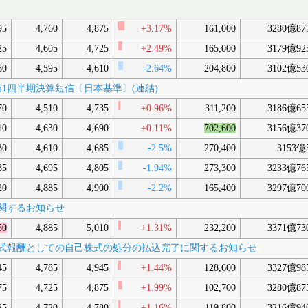
95
4,760
4,875
+3.17%
161,000
3280億87
25
4,605
4,725
+2.49%
165,000
3179億92
80
4,595
4,610
-2.64%
204,800
3102億53
3月期第1四半期決算短信〔日本基準〕(連結)
70
4,510
4,735
+0.96%
311,200
3186億65
10
4,630
4,690
+0.11%
702,600
3156億37
30
4,610
4,685
-2.5%
270,400
3153億
85
4,695
4,805
-1.94%
273,300
3233億76
20
4,885
4,900
-2.2%
165,400
3297億70
立に関するお知らせ
50
4,885
5,010
+1.31%
232,200
3371億73
限付株式報酬としての自己株式の処分の払込完了に関するお知らせ
45
4,785
4,945
+1.44%
128,600
3327億98
75
4,725
4,875
+1.99%
102,700
3280億87
25
4,720
4,780
+1.16%
119,800
3216億94