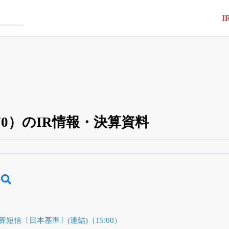
I
70）のIR情報・決算資料
四半期業績・決算の進捗
がさらに詳しく見られる
24日まで完全無料
でβ版をはじめる
OFFと米株版の先行利用も付きます
算短信〔日本基準〕(連結)（15:00）