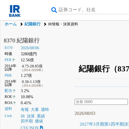
ホーム
紀陽銀行
IR情報・決算資料
8370 紀陽銀行
8370
2026/08/06
時価
3280億円
PER
12.56倍
予
2014年
4.75-28.85倍
紀陽銀行（83
以降
（2014-2026年）
PBR
1.27倍
2014年
0.36-1.13倍
以降
（2014-2026年）
β版IRBANKでは、
8月
配当
3.2%
予
ROE
10.08%
予
無料
ROA
0.41%
予
登録すると永久30%
資料
有報
大量
適時
2026/08/03
Link
IR
決算
業績
四半期
価値
2027年3月期第1四半期決
CSV,JSON