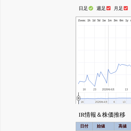
日足
週足
月足
Zoom:
1h
1d
5d
1w
1m
3m
6m
1y
16
23
2026年4月
13
16
16
2026年4月
2026年4月
6
6
13
13
IR情報＆株価推移
日付
始値
高値