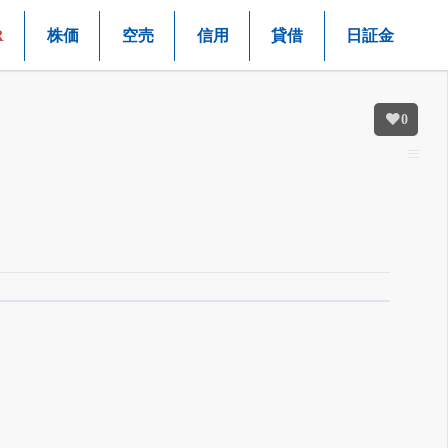
R
株価
空売
信用
貸借
日証金
0