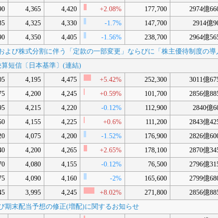
90
4,365
4,420
+2.08%
177,700
2974億66
35
4,325
4,330
-1.7%
147,700
2914億9
90
4,350
4,405
-1.56%
238,700
2964億56
分割」および株式分割に伴う「定款の一部変更」ならびに「株主優待制度の
3月期決算短信〔日本基準〕(連結)
05
4,195
4,475
+5.42%
252,300
3011億67
75
4,200
4,245
+0.59%
101,700
2856億88
95
4,215
4,220
-0.12%
112,900
2840億6
50
4,155
4,225
+0.6%
111,200
2843億42
20
4,075
4,200
-1.52%
176,900
2826億60
40
4,200
4,265
+2.65%
178,100
2870億34
70
4,080
4,155
-0.12%
76,500
2796億31
75
4,090
4,160
-2%
165,600
2799億68
45
3,995
4,245
+8.02%
271,800
2856億88
および期末配当予想の修正(増配)に関するお知らせ