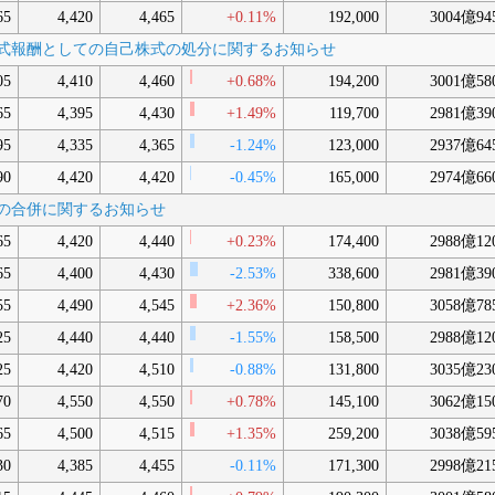
65
4,420
4,465
+0.11%
192,000
3004億94
限付株式報酬としての自己株式の処分に関するお知らせ
05
4,410
4,460
+0.68%
194,200
3001億58
65
4,395
4,430
+1.49%
119,700
2981億39
95
4,335
4,365
-1.24%
123,000
2937億64
90
4,420
4,420
-0.45%
165,000
2974億66
社間の合併に関するお知らせ
65
4,420
4,440
+0.23%
174,400
2988億12
65
4,400
4,430
-2.53%
338,600
2981億39
55
4,490
4,545
+2.36%
150,800
3058億78
25
4,440
4,440
-1.55%
158,500
2988億12
25
4,420
4,510
-0.88%
131,800
3035億23
70
4,550
4,550
+0.78%
145,100
3062億15
65
4,500
4,515
+1.35%
259,200
3038億59
30
4,385
4,455
-0.11%
171,300
2998億21