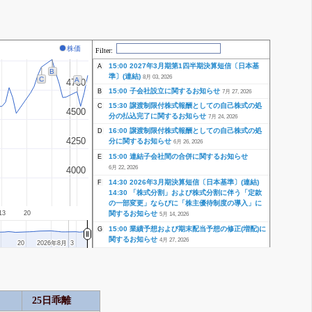
株価
Filter:
15:00 2027年3月期第1四半期決算短信〔日本基
A
B
準〕(連結)
8月 03, 2026
C
A
4750
4750
15:00 子会社設立に関するお知らせ
B
7月 27, 2026
15:30 譲渡制限付株式報酬としての自己株式の処
C
4500
4500
分の払込完了に関するお知らせ
7月 24, 2026
16:00 譲渡制限付株式報酬としての自己株式の処
D
4250
4250
分に関するお知らせ
6月 26, 2026
15:00 連結子会社間の合併に関するお知らせ
E
6月 22, 2026
4000
4000
14:30 2026年3月期決算短信〔日本基準〕(連結)
F
14:30 「株式分割」および株式分割に伴う「定款
の一部変更」ならびに「株主優待制度の導入」に
関するお知らせ
13
20
5月 14, 2026
15:00 業績予想および期末配当予想の修正(増配)に
G
関するお知らせ
4月 27, 2026
20
20
2026年8月
2026年8月
3
3
25日乖離