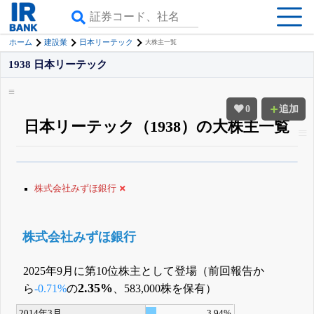
ホーム
建設業
日本リーテック
大株主一覧
1938 日本リーテック
0
追加
日本リーテック（1938）の大株主一覧
β版IRBANKでは、
8月24日まで完全無料
大量保有・アクティビスト
がさら
に詳しく分かる
無料でβ版をはじめる
株式会社みずほ銀行
登録すると永久30%OFFと米株版の先行利用も付きます
株式会社みずほ銀行
2025年9月に第10位株主として登場（前回報告か
2.35%
ら
-0.71%
の
、583,000株を保有）
2014年3月
3.94%