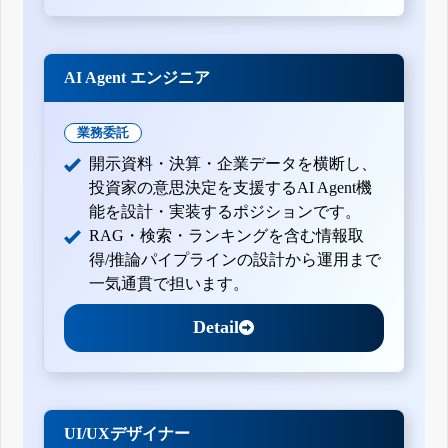
AI Agent エンジニア
業務委託
開示資料・決算・企業データを横断し、
投資家の意思決定を支援するAI Agent機
能を設計・実装するポジションです。
RAG・検索・ランキングを含む情報取
得/推論パイプラインの設計から運用まで
一気通貫で担います。
Detail
UI/UXデザイナー