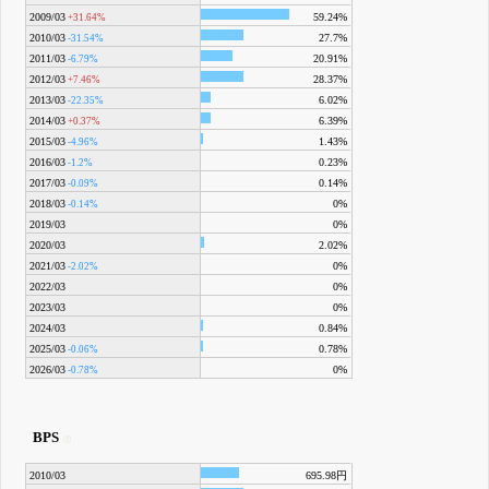
2009/03
59.24%
+31.64%
2010/03
27.7%
-31.54%
2011/03
20.91%
-6.79%
2012/03
28.37%
+7.46%
2013/03
6.02%
-22.35%
2014/03
6.39%
+0.37%
2015/03
1.43%
-4.96%
2016/03
0.23%
-1.2%
2017/03
0.14%
-0.09%
2018/03
0%
-0.14%
2019/03
0%
2020/03
2.02%
2021/03
0%
-2.02%
2022/03
0%
2023/03
0%
2024/03
0.84%
2025/03
0.78%
-0.06%
2026/03
0%
-0.78%
BPS
2010/03
695.98円