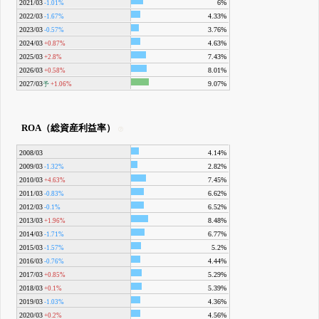
2021/03
6%
-1.01%
2022/03
4.33%
-1.67%
2023/03
3.76%
-0.57%
2024/03
4.63%
+0.87%
2025/03
7.43%
+2.8%
2026/03
8.01%
+0.58%
2027/03
9.07%
予
+1.06%
ROA（総資産利益率）
2008/03
4.14%
2009/03
2.82%
-1.32%
2010/03
7.45%
+4.63%
2011/03
6.62%
-0.83%
2012/03
6.52%
-0.1%
2013/03
8.48%
+1.96%
2014/03
6.77%
-1.71%
2015/03
5.2%
-1.57%
2016/03
4.44%
-0.76%
2017/03
5.29%
+0.85%
2018/03
5.39%
+0.1%
2019/03
4.36%
-1.03%
2020/03
4.56%
+0.2%