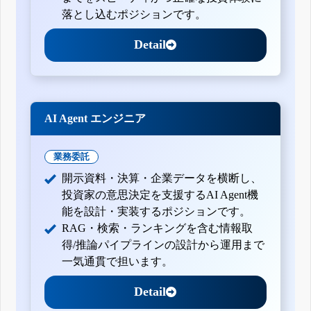
落とし込むポジションです。
Detail
AI Agent エンジニア
業務委託
開示資料・決算・企業データを横断し、
投資家の意思決定を支援するAI Agent機
能を設計・実装するポジションです。
RAG・検索・ランキングを含む情報取
得/推論パイプラインの設計から運用まで
一気通貫で担います。
Detail