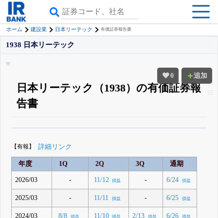
ホーム
建設業
日本リーテック
有価証券報告書
1938 日本リーテック
0
追加
日本リーテック（1938）の有価証券報
告書
β版IRBANKでは、
8月24日まで完全無料
四半期業績・決算の進捗
がさらに
詳しく見られる
無料でβ版をはじめる
【有報】
詳細リンク
登録すると永久30%OFFと米株版の先行利用も付きます
年度
1Q
2Q
3Q
通期
2026/03
-
-
11/12
6/24
損益
損益
2025/03
-
-
11/11
6/25
損益
損益
2024/03
8/8
11/10
2/13
6/26
損益
損益
損益
損益