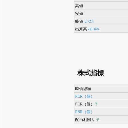
高値
安値
終値
-2.72%
出来高
-30.34%
株式指標
時価総額
PER（個）
PER（個）
予
PBR（個）
配当利回り
予