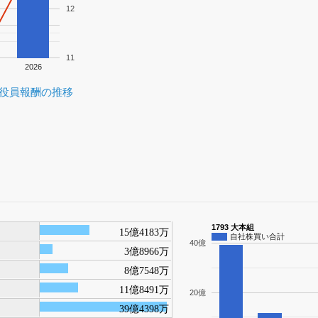
12
11
2026
役員報酬の推移
1793 大本組
15億4183万
自社株買い合計
40億
3億8966万
8億7548万
11億8491万
20億
39億4398万