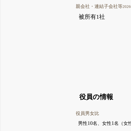
親会社・連結子会社等
202
被所有1社
役員の情報
役員男女比
10
1
男性
名、女性
名（女