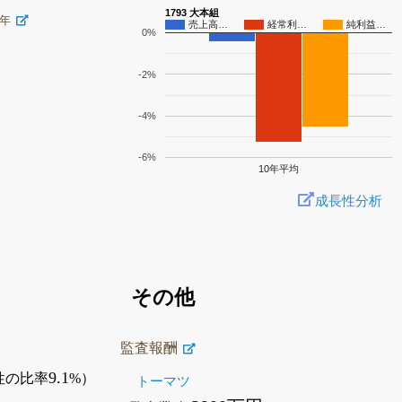
1793 大本組
6年
売上高…
経常利…
純利益…
0%
-2%
-4%
-6%
10年平均
成長性分析
その他
監査報酬
9.1
性の比率
%）
トーマツ