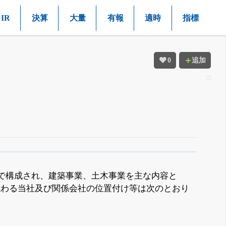
IR
決算
大量
有報
適時
指標
0
追加
社で構成され、建築事業、土木事業を主な内容と
係わる当社及び関係会社の位置付け等は次のとおり