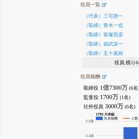
役員一覧
（代表）三宅啓一
（取締）青木一也
（取締）富塚照彦
（取締）福武栄一
（取締）五十嵐裕
役員 残り6
役員報酬
1億7300万
取締役
(6名
1700万
監査役
(1名)
3000万
社外役員
(6名)
1793 大本組
役員報酬
人数
2.2億
2.1億