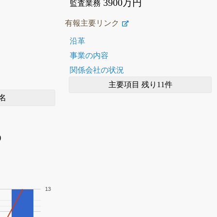
3900万円
監査業務
有報主要リンク
沿革
事業の内容
関係会社の状況
主要項目 残り11件
名
)
13