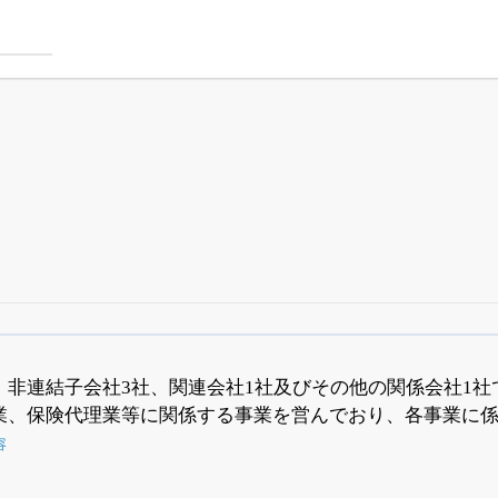
四半期業績・決算の進捗
がさらに詳しく見られる
24日まで完全無料
でβ版をはじめる
、非連結子会社3社、関連会社1社及びその他の関係会社1
業、保険代理業等に関係する事業を営んでおり、各事業に
OFFと米株版の先行利用も付きます
容