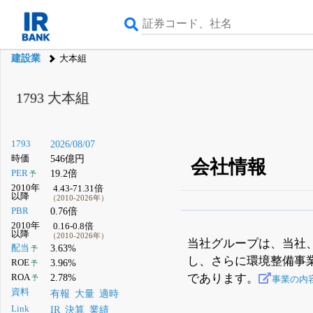
建設業
大本組
1793
大本組
1793
2026/08/07
時価
546億円
会社情報
PER
19.2倍
予
2010年
4.43-71.31倍
以降
（2010-2026年）
PBR
0.76倍
β版IRBANKでは、
8月
2010年
0.16-0.8倍
以降
（2010-2026年）
無料
当社グループは、当社
配当
3.63%
予
し、さらに環境整備事
登録すると永久30%
ROE
3.96%
予
であります。
ROA
2.78%
予
事業の内
資料
有報
大量
適時
Link
IR
決算
業績