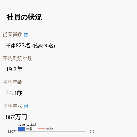
社員の状況
従業員数
823名
単体
(臨時78名)
平均勤続年数
19.2年
平均年齢
44.3歳
平均年収
867万円
1793 大本組
年収
年齢
920万
45.5