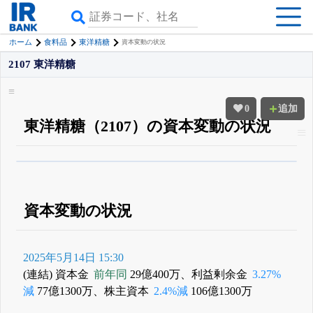
ホーム
食料品
東洋精糖
資本変動の状況
2107 東洋精糖
0
追加
東洋精糖（2107）の資本変動の状況
β版IRBANKでは、
8月24日まで完全無料
四半期業績・決算の進捗
がさらに
詳しく見られる
無料でβ版をはじめる
登録すると永久30%OFFと米株版の先行利用も付きます
資本変動の状況
2025年5月14日 15:30
(連結) 資本金
前年同
29億400万、利益剰余金
3.27%
減
77億1300万、株主資本
2.4%減
106億1300万