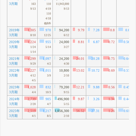
3月期
163
110
11,943,000
9/13
4/19
9/13
110
4/18
他8件
2019年
1,305
970
94,200
9.79
7.28
0.8
0.6
3月期
8/10
12/25
6/12
2020年
1,224
955
24,000
8.81
6.87
0.72
0.56
3月期
1/24
5/14
3/27
1/14
2021年
1,299
1,097
24,200
24.01
20.28
0.75
0.64
3月期
9/29
4/2
4/30
2022年
1,227
1,011
10,800
13.02
10.72
0.69
0.57
3月期
4/12
3/9
2/10
4/5
2023年
1,028
832
79,200
12.21
9.88
0.56
0.45
3月期
4/4
10/3
9/15
2024年
2,739
905
496,900
9.87
3.26
1.34
0.44
3月期
2/20
4/7
5/15
2025年
2,519
1,217
1,056,300
56.52
27.31
1.26
0.61
3月期
4/1
8/5
2/10