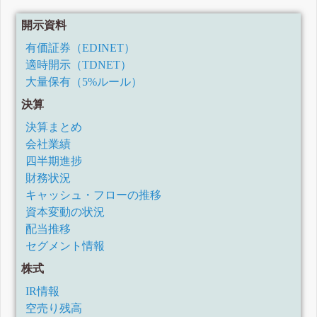
開示資料
有価証券（EDINET）
適時開示（TDNET）
大量保有（5%ルール）
決算
決算まとめ
会社業績
四半期進捗
財務状況
キャッシュ・フローの推移
資本変動の状況
配当推移
セグメント情報
株式
IR情報
空売り残高