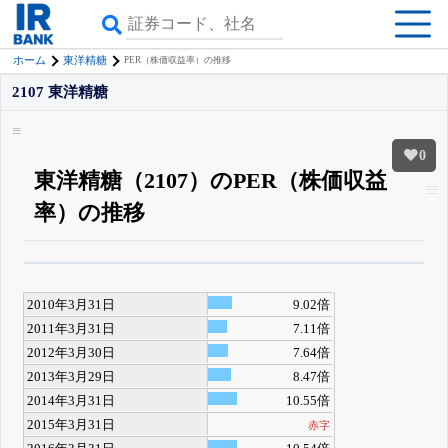
ホーム
東洋精糖
PER（株価収益率）の推移
2107 東洋精糖
0
東洋精糖（2107）のPER（株価収益
率）の推移
β版IRBANKでは、
8月24日まで完全無料
四半期業績・決算の進捗
がさらに
詳しく見られる
無料でβ版をはじめる
2010年3月31日
9.02倍
登録すると永久30%OFFと米株版の先行利用も付きます
2011年3月31日
7.11倍
2012年3月30日
7.64倍
2013年3月29日
8.47倍
2014年3月31日
10.55倍
2015年3月31日
赤字