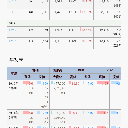
01/07
1,551
1,564
1,511
1,524
+0.86%
21,800
83億
1494万
01/06
1,480
1,511
1,475
1,511
+2.79%
38,100
82億
4401万
2024
12/30
1,425
1,470
1,425
1,470
+3.45%
16,000
80億
2032万
12/27
1,410
1,423
1,406
1,421
+0.35%
13,600
77億
5297万
年初来
株価
出来高
PER
PBR
年度
高値
安値
大商い
高値
安値
高値
安値
2010年
1,600
950
477,300
11.83
7.02
1.65
0.98
3月期
160
95
4,773,000
8/18
4/9
9/1
95
4/8
他3件
2011年
1,330
720
106,700
9.09
4.92
1.2
0.65
3月期
133
72
1,067,000
4/15
3/15
9/24