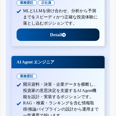
業務委託
正社員
MLとLLMを掛け合わせ、分析から予測
までをスピーディかつ正確な投資体験に
落とし込むポジションです。
Detail
AI Agent エンジニア
業務委託
開示資料・決算・企業データを横断し、
投資家の意思決定を支援するAI Agent機
能を設計・実装するポジションです。
RAG・検索・ランキングを含む情報取
得/推論パイプラインの設計から運用まで
一気通貫で担います。