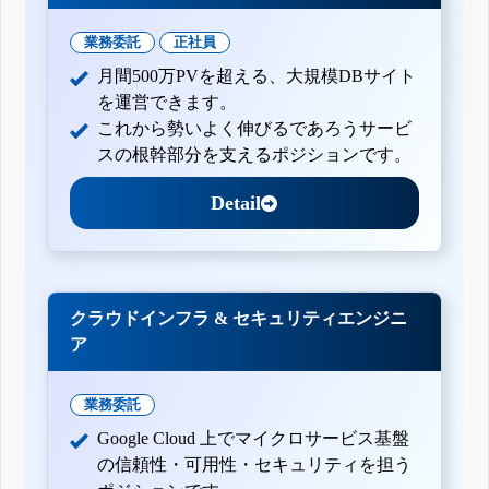
業務委託
正社員
月間500万PVを超える、大規模DBサイト
を運営できます。
これから勢いよく伸びるであろうサービ
スの根幹部分を支えるポジションです。
Detail
クラウドインフラ & セキュリティエンジニ
ア
業務委託
Google Cloud 上でマイクロサービス基盤
の信頼性・可用性・セキュリティを担う