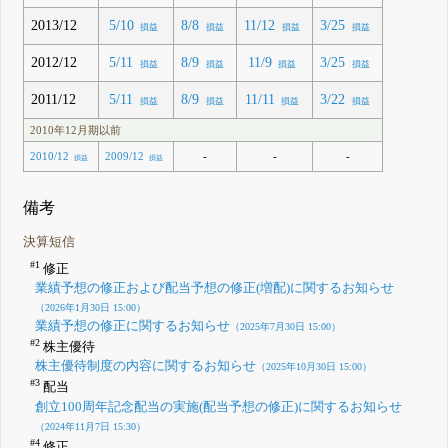
2013/12
5/10
8/8
11/12
3/25
損益
損益
損益
損益
2012/12
5/11
8/9
11/9
3/25
損益
損益
損益
損益
2011/12
5/11
8/9
11/11
3/22
損益
損益
損益
損益
2010年12月期以前
-
-
-
2010/12
2009/12
損益
損益
備考
決算短信
#1
修正
業績予想の修正および配当予想の修正(増配)に関するお知らせ
（2026年1月30日 15:00）
業績予想の修正に関するお知らせ
（2025年7月30日 15:00）
#2
株主優待
株主優待制度の内容に関するお知らせ
（2025年10月30日 15:00）
#3
配当
創立100周年記念配当の実施(配当予想の修正)に関するお知らせ
（2024年11月7日 15:30）
#4
修正