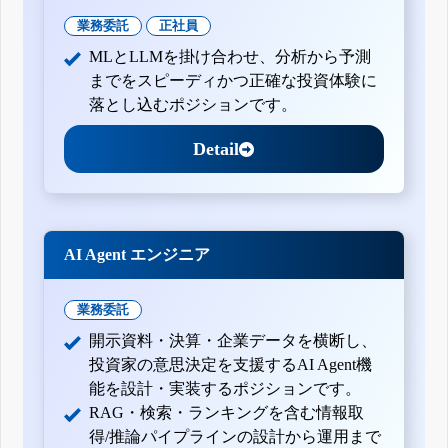
業務委託
正社員
MLとLLMを掛け合わせ、分析から予測
までをスピーディかつ正確な投資体験に
落とし込むポジションです。
Detail
AI Agent エンジニア
業務委託
開示資料・決算・企業データを横断し、
投資家の意思決定を支援するAI Agent機
能を設計・実装するポジションです。
RAG・検索・ランキングを含む情報取
得/推論パイプラインの設計から運用まで