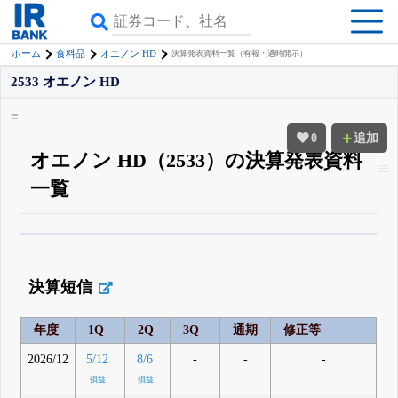
ホーム
食料品
オエノン HD
決算発表資料一覧（有報・適時開示）
2533 オエノン HD
0
追加
オエノン HD（2533）の決算発表資料
一覧
β版IRBANKでは、
8月24日まで完全無料
四半期業績・決算の進捗
がさらに
詳しく見られる
無料でβ版をはじめる
決算短信
登録すると永久30%OFFと米株版の先行利用も付きます
年度
1Q
2Q
3Q
通期
修正等
2026/12
-
-
-
5/12
8/6
損益
損益