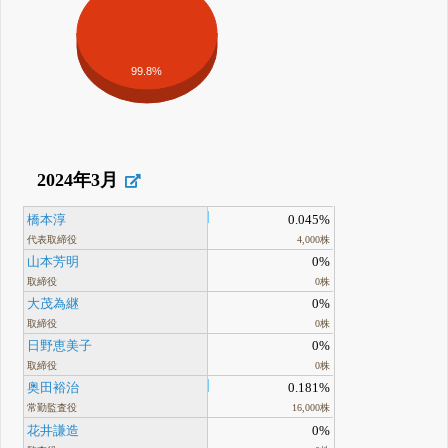
99.8%
2024年3月
橋本淳
0.045%
代表取締役
4,000株
山本芳明
0%
取締役
0株
大茂為継
0%
取締役
0株
日野恵美子
0%
取締役
0株
奥田裕治
0.181%
常勤監査役
16,000株
花井謙造
0%