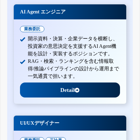
AI Agent エンジニア
業務委託
開示資料・決算・企業データを横断し、
投資家の意思決定を支援するAI Agent機
能を設計・実装するポジションです。
RAG・検索・ランキングを含む情報取
得/推論パイプラインの設計から運用まで
一気通貫で担います。
Detail
UI/UXデザイナー