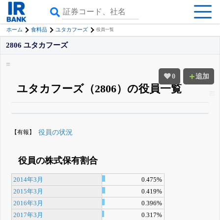
ホーム
食料品
ユタカフーズ
役員一覧
2806 ユタカフーズ
0
追加
ユタカフーズ（2806）の役員一覧
β版IRBANKでは、
8月24日まで完全無料
役員の兼任・大株主
がさらに詳し
く追える
無料でβ版をはじめる
【有報】
役員の状況
登録すると永久30%OFFと米株版の先行利用も付きます
役員の株式保有割合
2014年3月
0.475%
2015年3月
0.419%
2016年3月
0.396%
2017年3月
0.317%