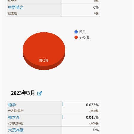
監査役
0株
中野晴之
0%
監査役
0株
役員
その他
99.8%
2023年3月
楠学
0.023%
代表取締役
2,000株
橋本淳
0.045%
代表取締役
4,000株
大茂為継
0%