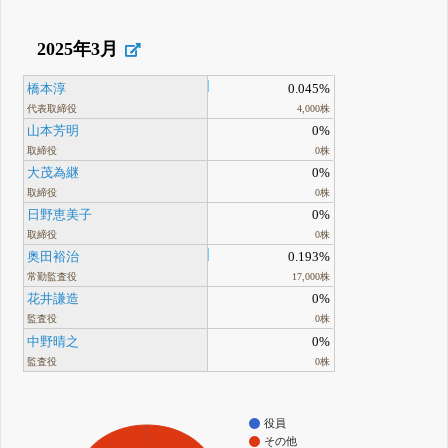
2025年3月
橋本淳
0.045%
代表取締役
4,000株
山本芳明
0%
取締役
0株
大茂為継
0%
取締役
0株
日野恵美子
0%
取締役
0株
奥田裕治
0.193%
常勤監査役
17,000株
花井謙造
0%
監査役
0株
中野晴之
0%
監査役
0株
役員
その他