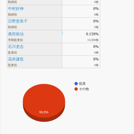
取締役
0株
中村好伸
0%
取締役
0株
日野恵美子
0%
取締役
0株
奥田裕治
0.159%
常勤監査役
14,000株
石川吏志
0%
監査役
0株
花井謙造
0%
監査役
0株
役員
その他
99.8%