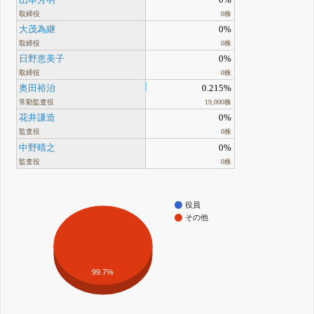
取締役
0株
大茂為継
0%
取締役
0株
日野恵美子
0%
取締役
0株
奥田裕治
0.215%
常勤監査役
19,000株
花井謙造
0%
監査役
0株
中野晴之
0%
監査役
0株
役員
その他
99.7%