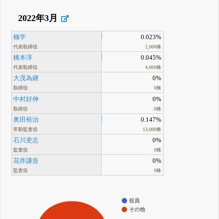
2022年3月
楠学
0.023%
代表取締役
2,000株
橋本淳
0.045%
代表取締役
4,000株
大茂為継
0%
取締役
0株
中村好伸
0%
取締役
0株
奥田裕治
0.147%
常勤監査役
13,000株
石川吏志
0%
監査役
0株
花井謙造
0%
監査役
0株
役員
その他