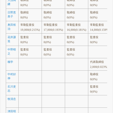
大茂為
取締役
取締役
取締役
取締役
継
0(0%)
0(0%)
0(0%)
0(0%)
日野恵
取締役
取締役
取締役
取締役
美子
0(0%)
0(0%)
0(0%)
0(0%)
奥田裕
常勤監査役
常勤監査役
常勤監査役
常勤監査役
治
19,000(0.215%)
17,000(0.193%)
16,000(0.181%)
14,000(0.159%)
花井謙
監査役
監査役
監査役
監査役
造
0(0%)
0(0%)
0(0%)
0(0%)
中野晴
監査役
監査役
監査役
之
0(0%)
0(0%)
0(0%)
楠学
代表取締役
2,000(0.023%)
中村好
取締役
伸
0(0%)
石川吏
監査役
志
0(0%)
牧清忠
津田明