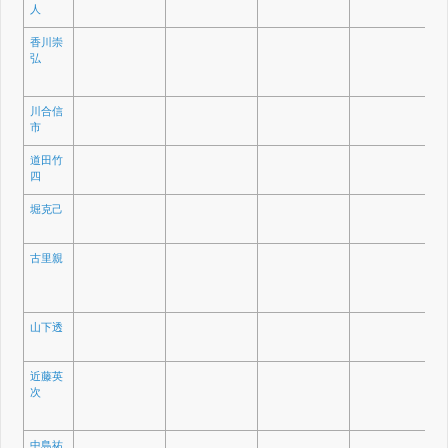
人
香川崇
弘
川合信
市
道田竹
四
堀克己
古里親
山下透
近藤英
次
中島祐