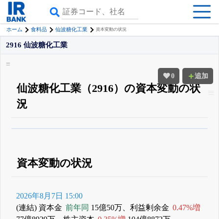
ホーム
食料品
仙波糖化工業
資本変動の状況
2916 仙波糖化工業
0
追加
仙波糖化工業（2916）の資本変動の状
況
β版IRBANKでは、
8月24日まで完全無料
すべての機能
が無料で使える
無料でβ版をはじめる
登録すると永久30%OFFと米株版の先行利用も付きます
資本変動の状況
2026年8月7日 15:00
(連結) 資本金
前年同
15億50万、利益剰余金
0.47%増