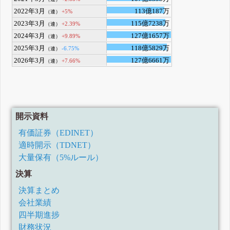
2022年3月
113億187万
+5%
（連）
2023年3月
115億7238万
+2.39%
（連）
2024年3月
127億1657万
+9.89%
（連）
2025年3月
118億5829万
-6.75%
（連）
2026年3月
127億6661万
+7.66%
（連）
開示資料
有価証券（EDINET）
適時開示（TDNET）
大量保有（5%ルール）
決算
決算まとめ
会社業績
四半期進捗
財務状況