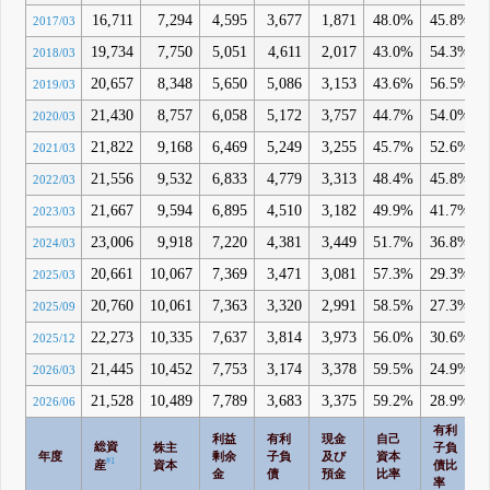
16,711
7,294
4,595
3,677
1,871
48.0%
45.8%
2017/03
19,734
7,750
5,051
4,611
2,017
43.0%
54.3%
2018/03
20,657
8,348
5,650
5,086
3,153
43.6%
56.5%
2019/03
21,430
8,757
6,058
5,172
3,757
44.7%
54.0%
2020/03
21,822
9,168
6,469
5,249
3,255
45.7%
52.6%
2021/03
21,556
9,532
6,833
4,779
3,313
48.4%
45.8%
2022/03
21,667
9,594
6,895
4,510
3,182
49.9%
41.7%
2023/03
23,006
9,918
7,220
4,381
3,449
51.7%
36.8%
2024/03
20,661
10,067
7,369
3,471
3,081
57.3%
29.3%
2025/03
20,760
10,061
7,363
3,320
2,991
58.5%
27.3%
2025/09
22,273
10,335
7,637
3,814
3,973
56.0%
30.6%
2025/12
21,445
10,452
7,753
3,174
3,378
59.5%
24.9%
2026/03
21,528
10,489
7,789
3,683
3,375
59.2%
28.9%
2026/06
有利
利益
有利
現金
自己
総資
株主
子負
年度
剰余
子負
及び
資本
#1
産
資本
債比
金
債
預金
比率
率