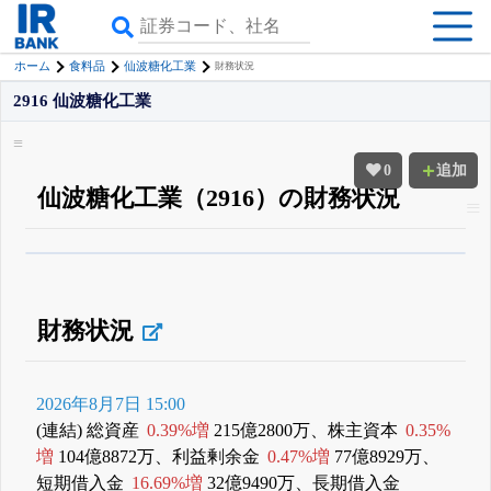
ホーム
食料品
仙波糖化工業
財務状況
2916 仙波糖化工業
0
追加
仙波糖化工業（2916）の財務状況
β版IRBANKでは、
8月24日まで完全無料
四半期業績・決算の進捗
がさらに
詳しく見られる
無料でβ版をはじめる
登録すると永久30%OFFと米株版の先行利用も付きます
財務状況
2026年8月7日 15:00
(連結) 総資産
0.39%増
215億2800万、株主資本
0.35%
増
104億8872万、利益剰余金
0.47%増
77億8929万、
短期借入金
16.69%増
32億9490万、長期借入金