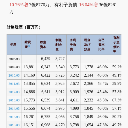
10.76%増
3億8770万、有利子負債
16.04%増
36億8261
万
財務履歴（百万円）
有利
利益
有利
現金
自己
総資
株主
子負
年度
剰余
子負
及び
資本
#1
産
資本
債比
金
債
預金
比率
率
-
6,429
3,727
-
-
-
-
2008/03
13,881
6,242
3,540
3,773
1,778
46.0%
59.2%
2009/03
14,169
6,422
3,723
3,242
2,144
46.6%
49.1%
2010/03
13,855
6,624
3,925
2,672
2,366
48.4%
39.9%
2011/03
14,886
6,611
3,912
3,909
1,926
45.4%
57.8%
2012/03
15,773
6,539
3,841
4,611
2,232
43.5%
67.3%
2013/03
15,556
6,674
3,975
4,090
1,845
46.0%
57.1%
2014/03
16,261
6,755
4,056
3,756
1,849
46.0%
50.2%
2015/03
16,151
6,968
4,270
3,798
1,654
47.3%
49.7%
2016/03