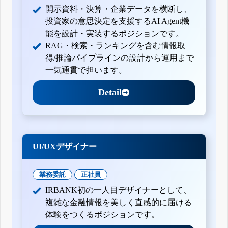
開示資料・決算・企業データを横断し、
投資家の意思決定を支援するAI Agent機
能を設計・実装するポジションです。
RAG・検索・ランキングを含む情報取
得/推論パイプラインの設計から運用まで
一気通貫で担います。
Detail
UI/UXデザイナー
業務委託
正社員
IRBANK初の一人目デザイナーとして、
複雑な金融情報を美しく直感的に届ける
体験をつくるポジションです。