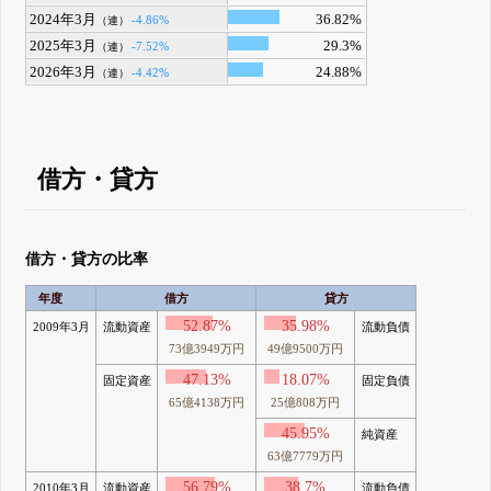
2024年3月
36.82%
-4.86%
（連）
2025年3月
29.3%
-7.52%
（連）
2026年3月
24.88%
-4.42%
（連）
借方・貸方
借方・貸方の比率
年度
借方
貸方
52.87%
35.98%
2009年3月
流動資産
流動負債
73億3949万円
49億9500万円
47.13%
18.07%
固定資産
固定負債
65億4138万円
25億808万円
45.95%
純資産
63億7779万円
56.79%
38.7%
2010年3月
流動資産
流動負債