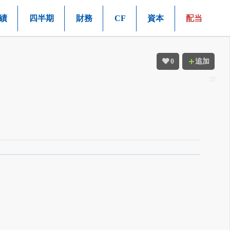
績
四半期
財務
CF
資本
配当
0
追加