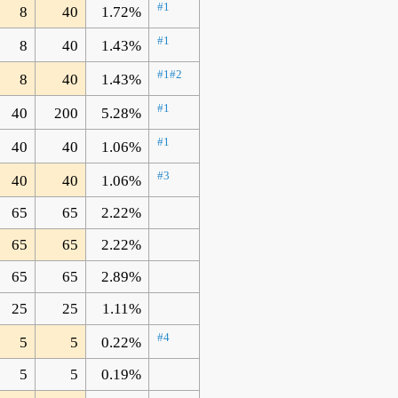
#1
8
40
1.72%
#1
8
40
1.43%
#1
#2
8
40
1.43%
#1
40
200
5.28%
#1
40
40
1.06%
#3
40
40
1.06%
65
65
2.22%
65
65
2.22%
65
65
2.89%
25
25
1.11%
#4
5
5
0.22%
5
5
0.19%