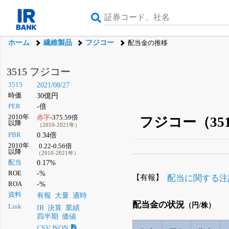
ホーム
繊維製品
フジコー
配当金の推移
3515 フジコー
3515
2021/08/27
時価
30億円
PER
-倍
2010年
赤字
-375.59倍
フジコー（35
以降
（2010-2021年）
PBR
0.34倍
2010年
0.22-0.56倍
以降
（2010-2021年）
β版IRBANKでは、
8月
配当
0.17%
ROE
-%
無料
【有報】
配当に関する注
ROA
-%
登録すると永久30%
資料
有報
大量
適時
配当金の状況
（円/株）
Link
IR
決算
業績
四半期
価値
CSV,JSON