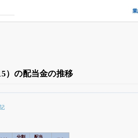
業
15）の配当金の推移
配当・優待の推移
がさらに詳しく見られる
24日まで完全無料
でβ版をはじめる
記
OFFと米株版の先行利用も付きます
分割
配当