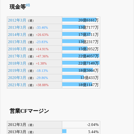
#8
現金等
2012年3月
20億6161万
（連）
2013年3月
13億7177万
-33.46%
（連）
2014年3月
17億3711万
+26.63%
（連）
2015年3月
13億2317万
-23.83%
（連）
2016年3月
15億2052万
+14.91%
（連）
2017年3月
22億4057万
+47.36%
（連）
2018年3月
22億7149万
+1.38%
（連）
2019年3月
18億5964万
-18.13%
（連）
2020年3月
13億433万
-29.86%
（連）
2021年3月
18億1147万
+38.88%
（連）
営業CFマージン
2012年3月
-2.04%
（連）
2013年3月
5.44%
（連）