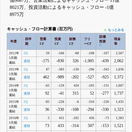
億6687万、営業活動によるキャッシュ・フロー 11億
8021万、投資活動によるキャッシュ・フロー -1億
8975万
キャッシュ・フロー計算書 (百万円)
もっとみる
設備
四半
営業
投資
財務
フリ
現金
年度
投資
期
CF
CF
CF
ーCF
等
#1
2012年
2Q
59
-166
-68
-108
-167
2,567
3月期
-175
-830
326
-1,005
-439
2,062
通期
連結
2013年
2Q
87
-383
-130
-296
-343
1,636
3月期
462
-989
-202
-527
-925
1,372
通期
連結
2014年
2Q
-65
-129
420
-195
-131
1,607
3月期
92
-41
315
52
-277
1,737
通期
連結
2015年
2Q
-85
-226
-6
-310
-226
1,435
3月期
36
-330
-108
-294
-330
1,323
通期
連結
2016年
2Q
5
451
-202
456
-73
1,583
3月期
73
433
-314
507
-153
1,521
通期
連結