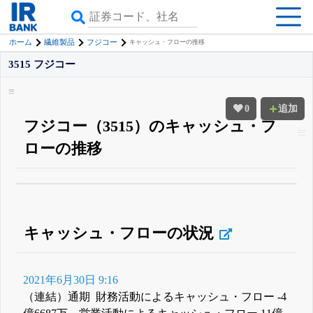
ホーム
繊維製品
フジコー
キャッシュ・フローの推移
3515 フジコー
0
追加
フジコー（3515）のキャッシュ・フ
ローの推移
β版IRBANKでは、
8月24日まで完全無料
四半期業績・決算の進捗
がさらに
詳しく見られる
無料でβ版をはじめる
登録すると永久30%OFFと米株版の先行利用も付きます
キャッシュ・フローの状況
2021年6月30日 9:16
（連結）通期 財務活動によるキャッシュ・フロー -4