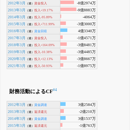
2012年3月
-8億2974万
資金投入
（連）
2013年3月
-9億8883万
投入+19.17%
（連）
2014年3月
-4064万
投入-95.89%
（連）
2015年3月
-3億3000万
投入+711.99%
（連）
2016年3月
4億3340万
資金回収
（連）
2017年3月
-1億4571万
資金投入
（連）
2018年3月
-3億8481万
投入+164.09%
（連）
2019年3月
-3億4485万
投入-10.38%
（連）
2020年3月
-3億8667万
投入+12.13%
（連）
2021年3月
-1億8975万
投入-50.93%
（連）
#4
財務活動によるCF
2012年3月
3億2584万
資金調達
（連）
2013年3月
-2億210万
返済還元
（連）
2014年3月
3億1537万
資金調達
（連）
2015年3月
-1億763万
返済還元
（連）