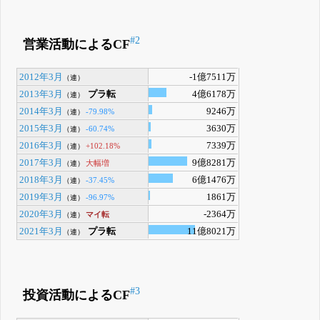
#2
営業活動によるCF
2012年3月
-1億7511万
（連）
2013年3月
プラ転
4億6178万
（連）
2014年3月
9246万
-79.98%
（連）
2015年3月
3630万
-60.74%
（連）
2016年3月
7339万
+102.18%
（連）
2017年3月
9億8281万
大幅増
（連）
2018年3月
6億1476万
-37.45%
（連）
2019年3月
1861万
-96.97%
（連）
2020年3月
-2364万
マイ転
（連）
2021年3月
プラ転
11億8021万
（連）
#3
投資活動によるCF