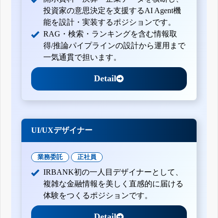
投資家の意思決定を支援するAI Agent機
能を設計・実装するポジションです。
RAG・検索・ランキングを含む情報取
得/推論パイプラインの設計から運用まで
一気通貫で担います。
Detail
UI/UXデザイナー
業務委託
正社員
IRBANK初の一人目デザイナーとして、
複雑な金融情報を美しく直感的に届ける
体験をつくるポジションです。
Detail