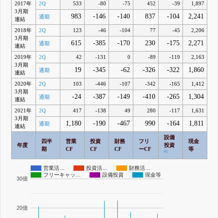
2017年
2Q
533
-80
-75
452
-39
1,897
3月期
983
-146
-140
837
-104
2,241
通期
連結
2018年
2Q
123
-46
-104
77
-45
2,206
3月期
615
-385
-170
230
-175
2,271
通期
連結
2019年
2Q
42
-131
0
-89
-119
2,163
3月期
19
-345
-62
-326
-322
1,860
通期
連結
2020年
2Q
103
-446
-107
-342
-165
1,412
3月期
-24
-387
-149
-410
-265
1,304
通期
連結
2021年
2Q
417
-138
49
280
-117
1,631
3月期
1,180
-190
-467
990
-164
1,811
通期
連結
設備
四半
営業
投資
財務
フリ
現金
年度
投資
期
CF
CF
CF
ーCF
等
#1
営業活…
投資活…
財務活…
フリーキャッ…
設備投資
現金等
30億
20億