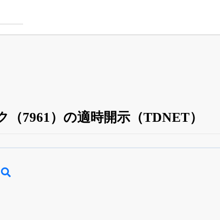
（7961）の適時開示（TDNET）
四半期業績・決算の進捗
がさらに詳しく見られる
24日まで完全無料
でβ版をはじめる
OFFと米株版の先行利用も付きます