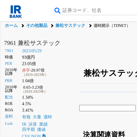
ホーム
その他製品
兼松サステック
適時開示（TDNET）
7961 兼松サステック
7961
2023/05/29
時価
93億円
PER
23.05倍
2010年
赤字
-26.97倍
兼松サステック
以降
（2010-2023年）
PBR
1.04倍
2010年
0.65-3.23倍
以降
（2010-2023年）
β版IRBANKでは、
8月
配当
1.34%
ROE
4.5%
無料
ROA
3.41%
登録すると永久30%
資料
有報
大量
適時
Link
IR
決算
業績
四半期
価値
決算関連資料
CSV,JSON