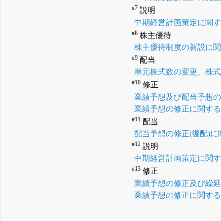
#7
説明
中期経営計画策定に関
#8
株主優待
株主優待制度の新設に
#9
配当
単元株式数の変更、株
#10
修正
業績予想及び配当予想
業績予想の修正に関す
#11
配当
配当予想の修正(復配)
#12
説明
中期経営計画策定に関
#13
修正
業績予想の修正及び繰
業績予想の修正に関す