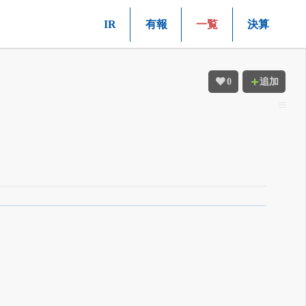
IR
有報
一覧
決算
0
追加