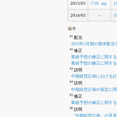
2015/03
7/30
1
損益
2014/03
-
1
備考
#1
配当
2023年3月期の期末配
#2
修正
業績予想の修正に関す
業績予想の修正に関す
#3
説明
中期経営計画における
#4
説明
中期経営計画の策定に
#5
修正
業績予想の修正に関す
#6
説明
「中期経営計画」の見