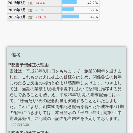
2015年3月
42.2%
+4.4%
（連）
2016年3月
33.7%
-8.5%
（連）
2017年3月
47%
+13.3%
（連）
備考
#1
配当予想修正の理由
当社は、平成25年8月1日をもちまして、創業50周年を迎えま
した。これもひとえに株主の皆様をはじめ、関係各位の長年
にわたるご支援の賜物と心より感謝申しあげます。つきまし
ては、当期の業績も現経済環境下において堅調に推移する見
通しであることを踏まえ、平成26年3月期の期末配当におい
て、1株当たり5円の記念配当を実施することといたしまし
た。これにより、創業50周年記念配当を含めた平成26年3月期
の配当につきましては、本日開示の「平成26年3月期第2四半
期決算短信」に記載の下記の配当内容を予定しております。
（2013/10/30）
#2