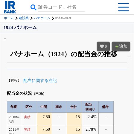
ホーム
建設業
パナホーム
配当金の推移
1924 パナホーム
0
追加
パナホーム（1924）の配当金の推移
β版IRBANKでは、
8月24日まで完全無料
配当・優待の推移
がさらに詳しく
見られる
無料でβ版をはじめる
【有報】
配当に関する注記
登録すると永久30%OFFと米株版の先行利用も付きます
配当金の状況
（円/株）
配当
年度
区分
中間
期末
合計
備考
利回り
7.50
-
15
2.4%
-
2010年
実績
3月
7.50
-
15
2.78%
-
2011年
実績