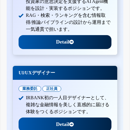
投資家の意思決定を支援するAI Agent機
能を設計・実装するポジションです。
RAG・検索・ランキングを含む情報取
得/推論パイプラインの設計から運用まで
一気通貫で担います。
Detail
UI/UXデザイナー
業務委託
正社員
IRBANK初の一人目デザイナーとして、
複雑な金融情報を美しく直感的に届ける
体験をつくるポジションです。
Detail