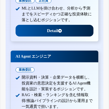
業務委託
正社員
MLとLLMを掛け合わせ、分析から予測
までをスピーディかつ正確な投資体験に
落とし込むポジションです。
Detail
AI Agent エンジニア
業務委託
開示資料・決算・企業データを横断し、
投資家の意思決定を支援するAI Agent機
能を設計・実装するポジションです。
RAG・検索・ランキングを含む情報取
得/推論パイプラインの設計から運用まで
一気通貫で担います。