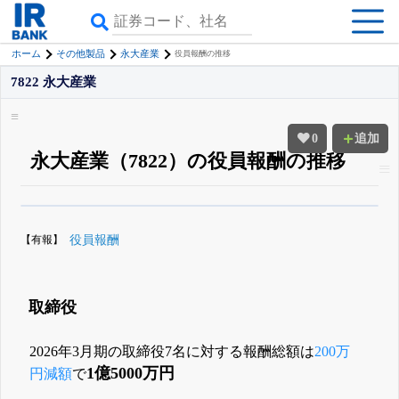
ホーム
その他製品
永大産業
役員報酬の推移
7822 永大産業
0
追加
永大産業（7822）の役員報酬の推移
β版IRBANKでは、
8月24日まで完全無料
役員の兼任・大株主
がさらに詳し
く追える
無料でβ版をはじめる
【有報】
役員報酬
登録すると永久30%OFFと米株版の先行利用も付きます
取締役
2026年3月期の取締役7名に対する報酬総額は
200万
1億5000万円
円減額
で