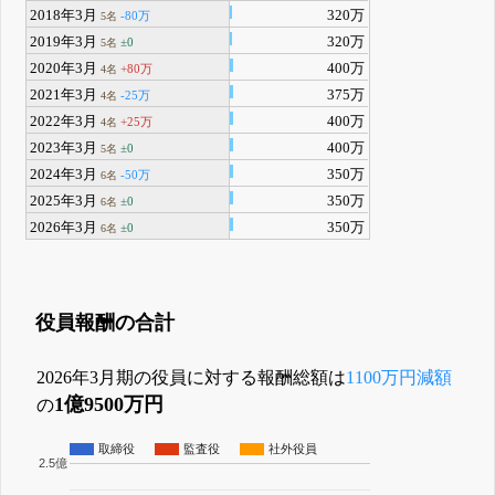
2018年3月
320万
-80万
5名
2019年3月
320万
±0
5名
2020年3月
400万
+80万
4名
2021年3月
375万
-25万
4名
2022年3月
400万
+25万
4名
2023年3月
400万
±0
5名
2024年3月
350万
-50万
6名
2025年3月
350万
±0
6名
2026年3月
350万
±0
6名
役員報酬の合計
2026年3月期の役員に対する報酬総額は
1100万円減額
1億9500万円
の
取締役
監査役
社外役員
2.5億