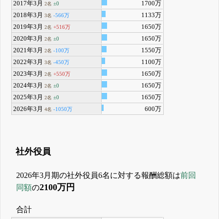
2017年3月
1700万
±0
2名
2018年3月
1133万
-566万
3名
2019年3月
1650万
+516万
2名
2020年3月
1650万
±0
2名
2021年3月
1550万
-100万
2名
2022年3月
1100万
-450万
3名
2023年3月
1650万
+550万
2名
2024年3月
1650万
±0
2名
2025年3月
1650万
±0
2名
2026年3月
600万
-1050万
4名
社外役員
2026年3月期の社外役員6名に対する報酬総額は
前回
2100万円
同額
の
合計