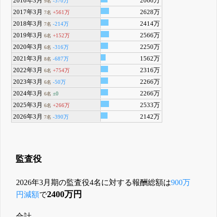
2016年3月
2066万
-370万
9名
2017年3月
2628万
+561万
7名
2018年3月
2414万
-214万
7名
2019年3月
2566万
+152万
6名
2020年3月
2250万
-316万
6名
2021年3月
1562万
-687万
8名
2022年3月
2316万
+754万
6名
2023年3月
2266万
-50万
6名
2024年3月
2266万
±0
6名
2025年3月
2533万
+266万
6名
2026年3月
2142万
-390万
7名
監査役
2026年3月期の監査役4名に対する報酬総額は
900万
2400万円
円減額
で
合計