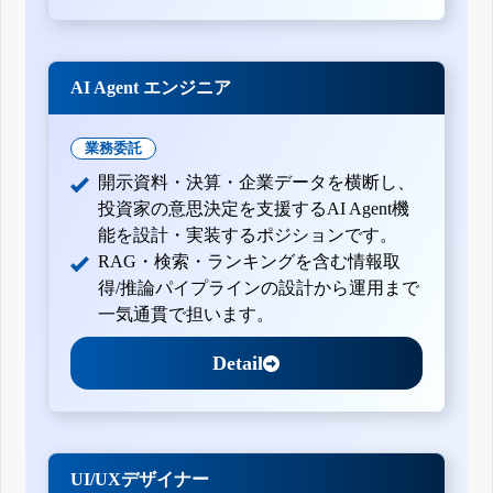
AI Agent エンジニア
業務委託
開示資料・決算・企業データを横断し、
投資家の意思決定を支援するAI Agent機
能を設計・実装するポジションです。
RAG・検索・ランキングを含む情報取
得/推論パイプラインの設計から運用まで
一気通貫で担います。
Detail
UI/UXデザイナー