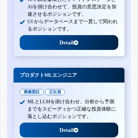
AIを掛け合わせて、投資の意思決定を加
速させるポジションです。
UI からデータベースまで一貫して関われ
るポジションです。
Detail
プロダクトMLエンジニア
業務委託
正社員
MLとLLMを掛け合わせ、分析から予測
までをスピーディかつ正確な投資体験に
落とし込むポジションです。
Detail