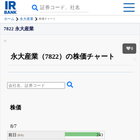
ホーム
永大産業
株価チャート
7822 永大産業
0
永大産業（7822）の株価チャート
β版IRBANKでは、
8月24日まで完全無料
四半期業績・決算の進捗
がさらに
詳しく見られる
無料でβ版をはじめる
登録すると永久30%OFFと米株版の先行利用も付きます
株価
8/7
前日
243
(8/6)