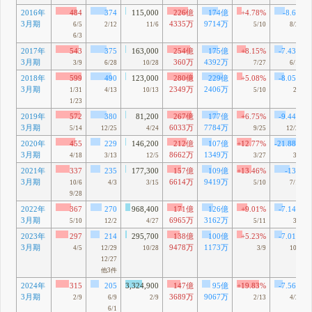
2016年
484
374
115,000
226億
174億
+4.78%
-8.6%
3月期
4335万
9714万
6/5
2/12
11/6
5/10
8/25
6/3
2017年
543
375
163,000
254億
175億
+8.15%
-7.43%
3月期
360万
4392万
3/9
6/28
10/28
7/27
6/16
2018年
599
490
123,000
280億
229億
+5.08%
-8.05%
3月期
2349万
2406万
1/31
4/13
10/13
5/10
2/6
1/23
2019年
572
380
81,200
267億
177億
+6.75%
-9.44%
3月期
6033万
7784万
5/14
12/25
4/24
9/25
12/25
2020年
455
229
146,200
212億
107億
+12.77%
-21.88%
3月期
8662万
1349万
4/18
3/13
12/5
3/27
3/9
2021年
337
235
177,300
157億
109億
+13.46%
-13%
3月期
6614万
9419万
10/6
4/3
3/15
5/10
7/10
9/28
2022年
367
270
968,400
171億
126億
+9.01%
-7.14%
3月期
6965万
3162万
5/10
12/2
4/27
5/11
3/9
2023年
297
214
295,700
138億
100億
+5.23%
-7.01%
3月期
9478万
1173万
4/5
12/29
10/28
3/9
10/3
12/27
他3件
2024年
315
205
3,324,900
147億
95億
+19.83%
-7.56%
3月期
3689万
9067万
2/9
6/9
2/9
2/13
4/26
6/1