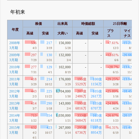
年初来
株価
出来高
時価総額
25日乖離
年度
プラ
マイ
高値
安値
大商い
高値
安値
ス
ナス
2008年
536
217
156,000
-
-
+7.61%
-15.21%
3月期
4/3
3/19
5/28
12/3
8/17
2009年
297
130
132,000
-
-
+12.61%
-26.66%
3月期
7/29
3/31
3/4
6/6
10/10
2010年
277
129
102,000
-
-
+28.7%
-13.62%
3月期
7/31
4/1
8/19
6/15
11/27
2011年
418
214
176,000
195億
100億
+29.25%
-13.94%
3月期
5529万
1156万
3/29
10/12
3/29
3/28
5/25
2012年
443
225
1,704,000
207億
105億
+25.89%
-18.45%
3月期
2486万
2617万
2/3
11/22
1/30
1/16
5/26
2013年
414
290
143,000
193億
135億
+24.86%
-13.06%
3月期
6816万
6707万
3/7
5/18
2/4
4/24
5/18
2014年
713
354
1,030,000
333億
165億
+26.67%
-20.17%
3月期
5684万
6118万
1/22
6/7
1/21
1/23
6/7
2015年
632
423
267,000
295億
197億
+6.31%
-15.49%
3月期
6736万
8954万
4/2
10/17
5/14
6/19
5/20
4/1