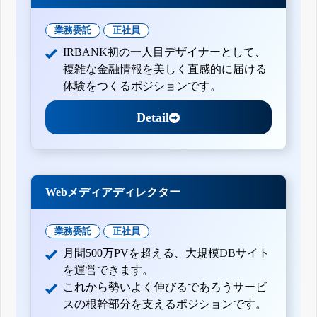
業務委託
正社員
IRBANK初の一人目デザイナーとして、
複雑な金融情報を美しく直感的に届ける
体験をつくるポジションです。
Detail
Webメディアディレクター
業務委託
正社員
月間500万PVを超える、大規模DBサイト
を運営できます。
これから勢いよく伸びるであろうサービ
スの根幹部分を支えるポジションです。