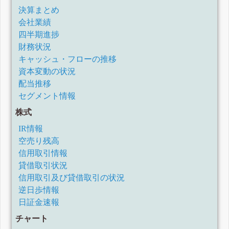
決算まとめ
会社業績
四半期進捗
財務状況
キャッシュ・フローの推移
資本変動の状況
配当推移
セグメント情報
株式
IR情報
空売り残高
信用取引情報
貸借取引状況
信用取引及び貸借取引の状況
逆日歩情報
日証金速報
チャート