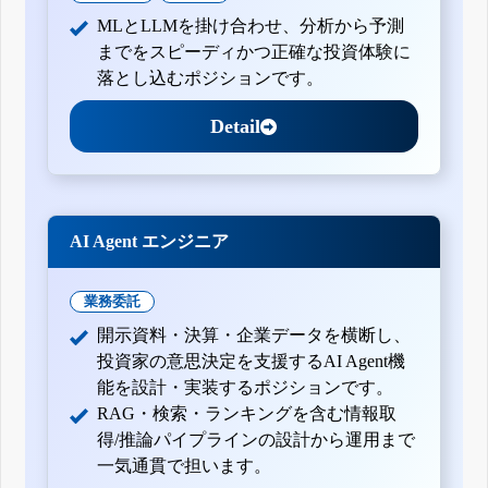
MLとLLMを掛け合わせ、分析から予測
までをスピーディかつ正確な投資体験に
落とし込むポジションです。
Detail
AI Agent エンジニア
業務委託
開示資料・決算・企業データを横断し、
投資家の意思決定を支援するAI Agent機
能を設計・実装するポジションです。
RAG・検索・ランキングを含む情報取
得/推論パイプラインの設計から運用まで
一気通貫で担います。