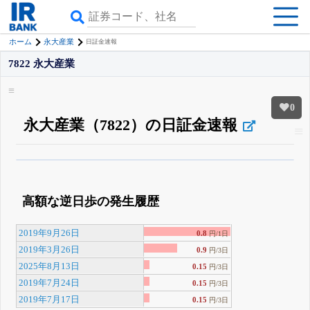
ホーム
永大産業
日証金速報
7822 永大産業
0
永大産業（7822）の日証金速報
β版IRBANKでは、
8月24日まで完全無料
空売り・信用需給
がさらに詳しく
見られる
無料でβ版をはじめる
高額な逆日歩の発生履歴
登録すると永久30%OFFと米株版の先行利用も付きます
2019年9月26日
0.8
円/1日
2019年3月26日
0.9
円/3日
2025年8月13日
0.15
円/3日
2019年7月24日
0.15
円/3日
2019年7月17日
0.15
円/3日