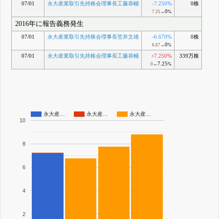
07/01
永大産業取引先持株会理事長工藤恭輔
-7.250%
0株
0
7.25→
%
2016年に報告義務発生
07/01
永大産業取引先持株会理事長笠井文雄
-6.670%
0株
0
6.67→
%
07/01
永大産業取引先持株会理事長工藤恭輔
+7.250%
339万株
7.25
0→
%
永大産…
永大産…
永大産…
10
8
6
4
2