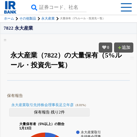
ホーム
その他製品
永大産業
大量保有（5%ルール・投資先一覧）
7822 永大産業
0
追加
永大産業（7822）の大量保有（5%ル
ール・投資先一覧）
β版IRBANKでは、
8月24日まで完全無料
大量保有・アクティビスト
がさら
に詳しく分かる
無料でβ版をはじめる
保有報告
登録すると永久30%OFFと米株版の先行利用も付きます
永大産業取引先持株会理事長足立年彦
（8.81%）
保有報告 残り2件
大量保有者（5%以上）の割合
1月13日
永大産業取引
先持株会理事