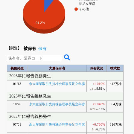
長足立年彦
その他
91.2%
【閲覧】
被保有
保有
義務発生
大量保有者
保有状況
株式数
2026年に報告義務発生
01/13
永大産業取引先持株会理事長足立年彦
+1.010%
412万株
8.81
7.8→
%
2023年に報告義務発生
10/26
永大産業取引先持株会理事長足立年彦
+1.040%
364万株
7.8
6.76→
%
2022年に報告義務発生
07/01
永大産業取引先持株会理事長足立年彦
+6.760%
316万株
6.76
0→
%