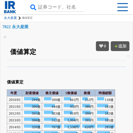
永大産業
価値算定
7822 永大産業
0
追加
価値算定
β版IRBANKでは、
8月24日まで完全無料
四半期業績・決算の進捗
がさらに
詳しく見られる
無料でβ版をはじめる
価値算定
登録すると永久30%OFFと米株版の先行利用も付きます
年度
財産価値
株主価値
1株価値
株価
時価総額
2010/03
294億
309億
661円
252円
118億
2011/03
300億
444億
950円
386円
181億
2012/03
305億
383億
819円
390円
182億
2013/03
306億
512億
1,094円
395円
185億
2014/03
320億
707億
1,538円
620円
285億