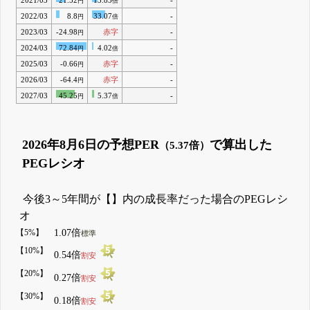
2021/03
21.52
13.85
-
円
倍
2022/03
8.8
33.07
-
円
倍
2023/03
-24.98
赤字
-
円
2024/03
72.84
4.02
-
円
倍
2025/03
-0.66
赤字
-
円
2026/03
-64.4
赤字
-
円
2027/03
45.25
5.37
-
円
倍
2026年8月6日の予想PER
で算出した
（5.37倍）
PEGレシオ
今後3～5年間が【】内の成長率だった場合のPEGレシ
オ
【5%】
1.07倍
標準
【10%】
0.54倍
割安
【20%】
0.27倍
割安
【30%】
0.18倍
割安