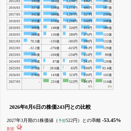
2015/03
340億
565億
1,230円
446円
205億
2016/03
337億
539億
1,173円
406円
187億
2017/03
342億
589億
1,297円
527円
239億
2018/03
353億
570億
1,259円
550円
249億
2019/03
309億
148億
326円
415円
188億
2020/03
266億
126億
280円
276円
122億
2021/03
70.2億
-135億
-305円
298円
132億
2022/03
-32.2億
-276億
-625円
291円
129億
2023/03
240億
-104億
-234円
224円
99億
2024/03
270億
87億
197円
293円
129億
2025/03
273億
28.6億
65円
209円
92.4億
2026/03
278億
143億
323円
230円
102億
2027/03
-
231億
522円
243円
114億
8/6
8/6
2026年8月6日の株価243円との比較
-53.45%
2027年3月期の1株価値（
522円）との乖離
予想
割安