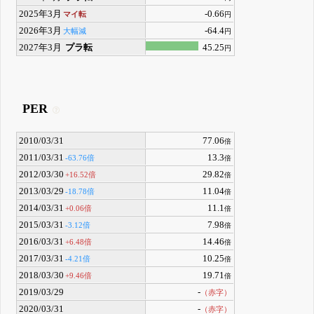
2025年3月
-0.66
マイ転
円
2026年3月
-64.4
大幅減
円
2027年3月
プラ転
45.25
円
PER
2010/03/31
77.06
倍
2011/03/31
13.3
-63.76倍
倍
2012/03/30
29.82
+16.52倍
倍
2013/03/29
11.04
-18.78倍
倍
2014/03/31
11.1
+0.06倍
倍
2015/03/31
7.98
-3.12倍
倍
2016/03/31
14.46
+6.48倍
倍
2017/03/31
10.25
-4.21倍
倍
2018/03/30
19.71
+9.46倍
倍
2019/03/29
-
（赤字）
2020/03/31
-
（赤字）