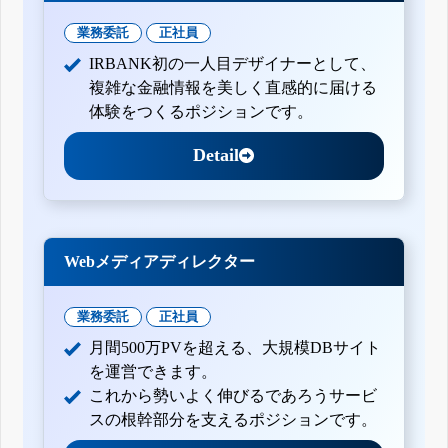
業務委託
正社員
IRBANK初の一人目デザイナーとして、
複雑な金融情報を美しく直感的に届ける
体験をつくるポジションです。
Detail
Webメディアディレクター
業務委託
正社員
月間500万PVを超える、大規模DBサイト
を運営できます。
これから勢いよく伸びるであろうサービ
スの根幹部分を支えるポジションです。