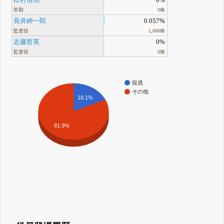
常勤
0株
長井紳一郎
0.057%
監査役
1,000株
近藤哲英
0%
監査役
0株
役員
その他
18.1%
81.9%