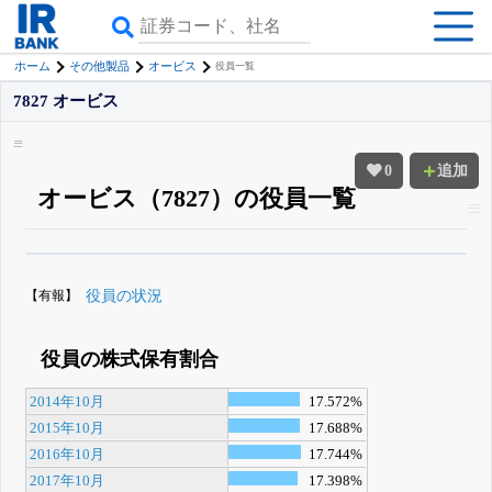
ホーム
その他製品
オービス
役員一覧
7827 オービス
0
追加
オービス（7827）の役員一覧
β版IRBANKでは、
8月24日まで完全無料
役員の兼任・大株主
がさらに詳し
く追える
無料でβ版をはじめる
【有報】
役員の状況
登録すると永久30%OFFと米株版の先行利用も付きます
役員の株式保有割合
2014年10月
17.572%
2015年10月
17.688%
2016年10月
17.744%
2017年10月
17.398%