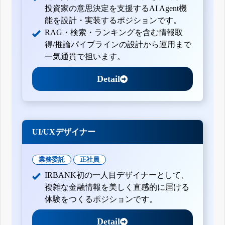
投資家の意思決定を支援するAI Agent機
能を設計・実装するポジションです。
RAG・検索・ランキングを含む情報取
得/推論パイプラインの設計から運用まで
一気通貫で担います。
Detail
UI/UXデザイナー
業務委託
正社員
IRBANK初の一人目デザイナーとして、
複雑な金融情報を美しく直感的に届ける
体験をつくるポジションです。
Detail