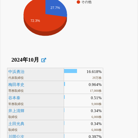
その他
27.7%
72.3%
2024年10月
中浜勇治
16.618%
代表取締役
29万株
梅田孝史
0.964%
専務取締役
17,000株
谷本泰
0.51%
常務取締役
9,000株
井上清輝
0.34%
取締役
6,000株
土田光典
0.34%
取締役
6,000株
川岡公次
0.397%