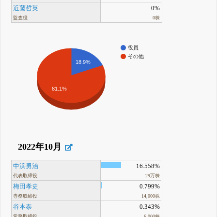
近藤哲英
0%
監査役
0株
役員
その他
18.9%
81.1%
2022年10月
中浜勇治
16.558%
代表取締役
29万株
梅田孝史
0.799%
専務取締役
14,000株
谷本泰
0.343%
常務取締役
6,000株