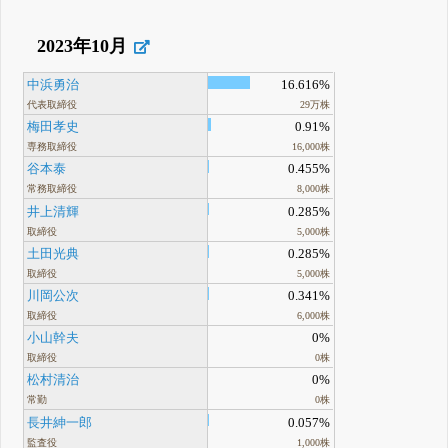
2023年10月
中浜勇治
16.616%
代表取締役
29万株
梅田孝史
0.91%
専務取締役
16,000株
谷本泰
0.455%
常務取締役
8,000株
井上清輝
0.285%
取締役
5,000株
土田光典
0.285%
取締役
5,000株
川岡公次
0.341%
取締役
6,000株
小山幹夫
0%
取締役
0株
松村清治
0%
常勤
0株
長井紳一郎
0.057%
監査役
1,000株