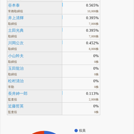
谷本泰
0.565%
常務取締役
10,000株
井上清輝
0.395%
取締役
7,000株
土田光典
0.395%
取締役
7,000株
川岡公次
0.452%
取締役
8,000株
小山幹夫
0%
取締役
0株
玉田龍治
0%
取締役
0株
松村清治
0%
常勤
0株
長井紳一郎
0.113%
監査役
2,000株
近藤哲英
0%
監査役
0株
役員