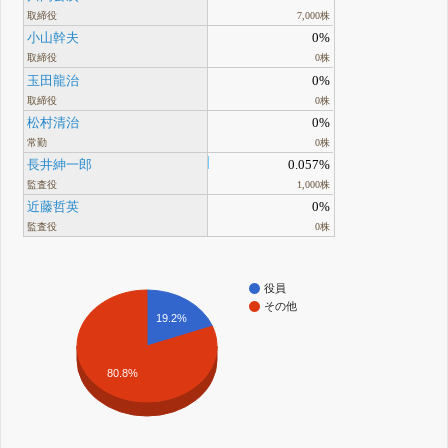
取締役
7,000株
小山幹夫
0%
取締役
0株
玉田龍治
0%
取締役
0株
松村清治
0%
常勤
0株
長井紳一郎
0.057%
監査役
1,000株
近藤哲英
0%
監査役
0株
役員
その他
19.2%
80.8%