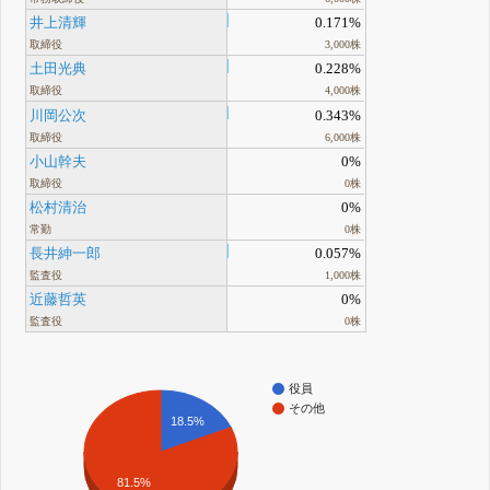
井上清輝
0.171%
取締役
3,000株
土田光典
0.228%
取締役
4,000株
川岡公次
0.343%
取締役
6,000株
小山幹夫
0%
取締役
0株
松村清治
0%
常勤
0株
長井紳一郎
0.057%
監査役
1,000株
近藤哲英
0%
監査役
0株
役員
その他
18.5%
81.5%