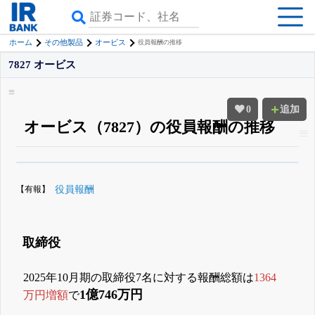
ホーム
その他製品
オービス
役員報酬の推移
7827 オービス
0
追加
オービス（7827）の役員報酬の推移
β版IRBANKでは、
8月24日まで完全無料
役員の兼任・大株主
がさらに詳し
く追える
無料でβ版をはじめる
【有報】
役員報酬
登録すると永久30%OFFと米株版の先行利用も付きます
取締役
2025年10月期の取締役7名に対する報酬総額は
1364
1億746万円
万円増額
で