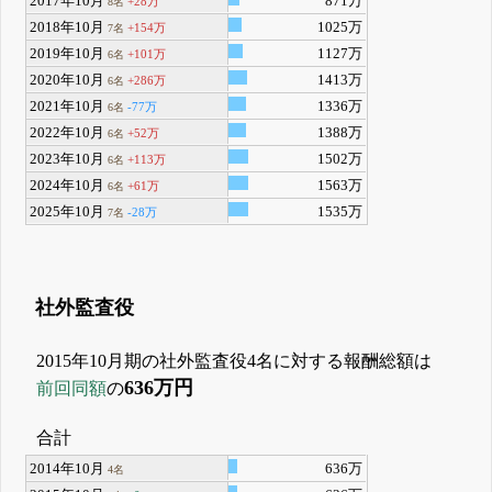
2017年10月
871万
+28万
8名
2018年10月
1025万
+154万
7名
2019年10月
1127万
+101万
6名
2020年10月
1413万
+286万
6名
2021年10月
1336万
-77万
6名
2022年10月
1388万
+52万
6名
2023年10月
1502万
+113万
6名
2024年10月
1563万
+61万
6名
2025年10月
1535万
-28万
7名
社外監査役
2015年10月期の社外監査役4名に対する報酬総額は
636万円
前回同額
の
合計
2014年10月
636万
4名