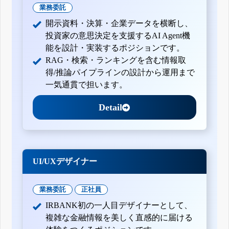
業務委託
開示資料・決算・企業データを横断し、
投資家の意思決定を支援するAI Agent機
能を設計・実装するポジションです。
RAG・検索・ランキングを含む情報取
得/推論パイプラインの設計から運用まで
一気通貫で担います。
Detail
UI/UXデザイナー
業務委託
正社員
IRBANK初の一人目デザイナーとして、
複雑な金融情報を美しく直感的に届ける