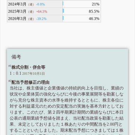
2024年3月
21%
-0.8%
（連）
2025年3月
85.5%
+64.5%
（連）
2026年3月
46.3%
-39.2%
（連）
備考
#1
株式分割・併合等
1：0.1
2017年10月1日
#2
配当予想修正の理由
当社は、株主価値と企業価値の持続的向上を目指し、業績の
状況や企業体質の強化ならびに今後の事業展開等を勘案しな
がら充分な株主資本の水準を維持するとともに、株主各位に
対する利益還元のための安定配当の実施を基本方針としてお
ります。このたび、第２四半期累計期間の業績ならびに本日
公表の通期業績予想値を踏まえ、当社配当政策を勘案した結
果、未定としておりました１株あたりの中間配当を2.00円と
することといたしました。期末配当予想につきましては１株