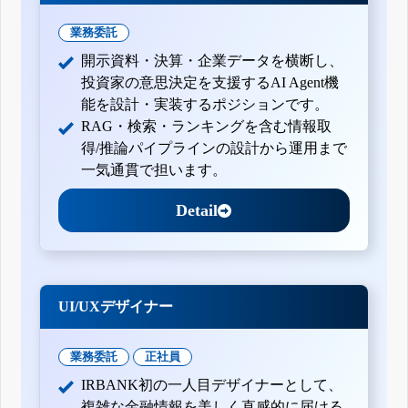
業務委託
開示資料・決算・企業データを横断し、
投資家の意思決定を支援するAI Agent機
能を設計・実装するポジションです。
RAG・検索・ランキングを含む情報取
得/推論パイプラインの設計から運用まで
一気通貫で担います。
Detail
UI/UXデザイナー
業務委託
正社員
IRBANK初の一人目デザイナーとして、
複雑な金融情報を美しく直感的に届ける