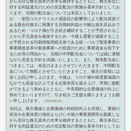
がら充分な株主資本の水準を維持するとともに、株主各位に
対する利益還元のための安定配当の実施を基本方針としてお
ります。当期の配当金については未定としておりました
が、・新型コロナウイルス感染症の影響等により配当原資で
ある親会社株主に帰属する当期純利益が大幅な損失見込みで
あるため・コロナ禍が引き続き継続することが予想されるこ
とから手元資金を確保するため・今後も需要が減退すること
が予想される印刷情報用紙主体である紙・パルプ製造事業の
事業構造改革や新規事業への投資のために事業資金を投下す
るため等の理由から、当期の中間配当金については誠に遺憾
ながら見送る方針を決議いたしました。また、期末配当金に
つきましては、未定のままとさせていただきます。中間配当
金について無配とさせていただきますこと、株主の皆様には
深くお詫び申し上げます。今後は、コロナ禍や紙需要減退の
なかでも収益を計上できる企業体質を築き上げ、早期に復配
ができるよう努めるとともに、中長期的な企業価値の向上に
努めてまいりますので、引き続きご支援を賜りますようお願
い申し上げます。
（2020/08/28）
当社は、株主価値と企業価値の持続的向上を目指し、業績の
状況や企業体質の強化ならびに今後の事業展開等を勘案しな
がら充分な株主資本の水準を維持するとともに、株主各位に
対する利益還元のための安定配当の実施を基本方針としてお