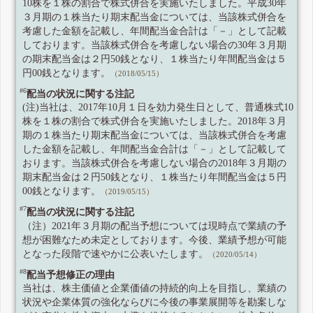
10株を１株の割合で株式併合を実施いたしました。平成30年
３月期の１株当たり期末配当金については、当該株式併合を
考慮した金額を記載し、年間配当金合計は「－」として記載
しております。当該株式併合を考慮しない場合の30年３月期
の期末配当金は２円50銭となり、１株当たり年間配当金は５
円00銭となります。
（2018/05/15）
#6
配当の状況に関する注記
(注)当社は、2017年10月１日を効力発生日として、普通株式10
株を１株の割合で株式併合を実施いたしました。2018年３月
期の１株当たり期末配当金については、当該株式併合を考慮
した金額を記載し、年間配当金合計は「－」として記載して
おります。当該株式併合を考慮しない場合の2018年３月期の
期末配当金は２円50銭となり、１株当たり年間配当金は５円
00銭となります。
（2019/05/15）
#7
配当の状況に関する注記
（注）2021年３月期の配当予想については現時点で業績の予
想が困難なため未定としております。今後、業績予想が可能
となった段階で速やかに公表いたします。
（2020/05/14）
#8
配当予想修正の理由
当社は、株主価値と企業価値の持続的向上を目指し、業績の
状況や企業体質の強化ならびに今後の事業展開等を勘案しな