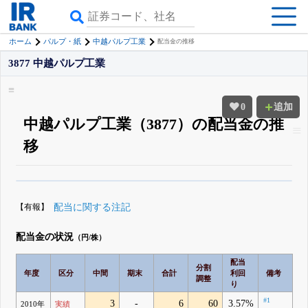
ホーム
パルプ・紙
中越パルプ工業
配当金の推移
3877 中越パルプ工業
0
追加
中越パルプ工業（3877）の配当金の推
移
β版IRBANKでは、
8月24日まで完全無料
配当・優待の推移
がさらに詳しく
見られる
無料でβ版をはじめる
【有報】
配当に関する注記
登録すると永久30%OFFと米株版の先行利用も付きます
配当金の状況
（円/株）
配当
分割
年度
区分
中間
期末
合計
利回
備考
調整
り
#1
3
-
6
60
3.57%
2010年
実績