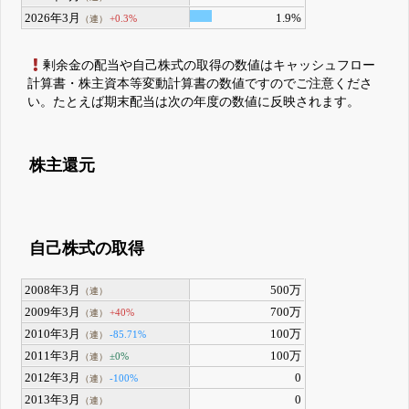
2026年3月
1.9%
+0.3%
（連）
剰余金の配当や自己株式の取得の数値はキャッシュフロー
計算書・株主資本等変動計算書の数値ですのでご注意くださ
い。たとえば期末配当は次の年度の数値に反映されます。
株主還元
自己株式の取得
2008年3月
500万
（連）
2009年3月
700万
+40%
（連）
2010年3月
100万
-85.71%
（連）
2011年3月
100万
±0%
（連）
2012年3月
0
-100%
（連）
2013年3月
0
（連）