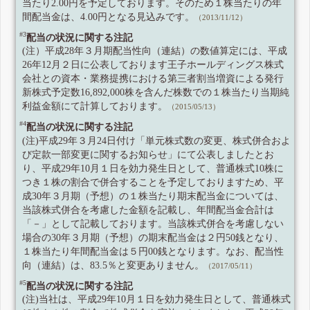
当たり2.00円を予定しております。そのため１株当たりの年
間配当金は、4.00円となる見込みです。
（2013/11/12）
#3
配当の状況に関する注記
(注）平成28年３月期配当性向（連結）の数値算定には、平成
26年12月２日に公表しております王子ホールディングス株式
会社との資本・業務提携における第三者割当増資による発行
新株式予定数16,892,000株を含んだ株数での１株当たり当期純
利益金額にて計算しております。
（2015/05/13）
#4
配当の状況に関する注記
(注)平成29年３月24日付け「単元株式数の変更、株式併合およ
び定款一部変更に関するお知らせ」にて公表しましたとお
り、平成29年10月１日を効力発生日として、普通株式10株に
つき１株の割合で併合することを予定しておりますため、平
成30年３月期（予想）の１株当たり期末配当金については、
当該株式併合を考慮した金額を記載し、年間配当金合計は
「－」として記載しております。当該株式併合を考慮しない
場合の30年３月期（予想）の期末配当金は２円50銭となり、
１株当たり年間配当金は５円00銭となります。なお、配当性
向（連結）は、83.5％と変更ありません。
（2017/05/11）
#5
配当の状況に関する注記
(注)当社は、平成29年10月１日を効力発生日として、普通株式