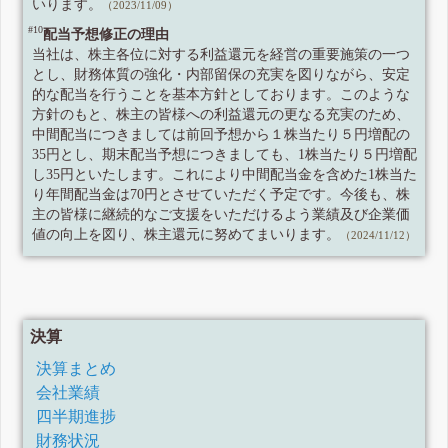
いります。
（2023/11/09）
#10
配当予想修正の理由
当社は、株主各位に対する利益還元を経営の重要施策の一つ
とし、財務体質の強化・内部留保の充実を図りながら、安定
的な配当を行うことを基本方針としております。このような
方針のもと、株主の皆様への利益還元の更なる充実のため、
中間配当につきましては前回予想から１株当たり５円増配の
35円とし、期末配当予想につきましても、1株当たり５円増配
し35円といたします。これにより中間配当金を含めた1株当た
り年間配当金は70円とさせていただく予定です。今後も、株
主の皆様に継続的なご支援をいただけるよう業績及び企業価
値の向上を図り、株主還元に努めてまいります。
（2024/11/12）
決算
決算まとめ
会社業績
四半期進捗
財務状況