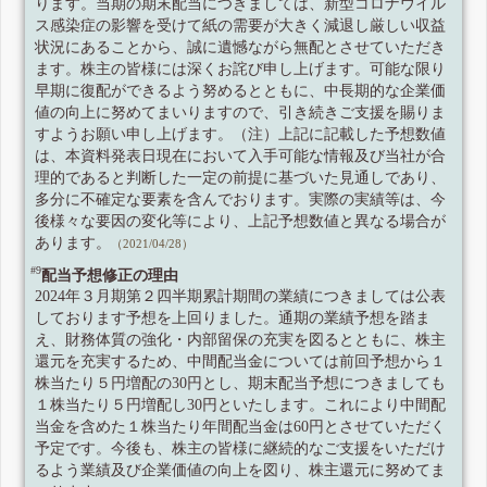
ります。当期の期末配当につきましては、新型コロナウイル
ス感染症の影響を受けて紙の需要が大きく減退し厳しい収益
状況にあることから、誠に遺憾ながら無配とさせていただき
ます。株主の皆様には深くお詫び申し上げます。可能な限り
早期に復配ができるよう努めるとともに、中長期的な企業価
値の向上に努めてまいりますので、引き続きご支援を賜りま
すようお願い申し上げます。（注）上記に記載した予想数値
は、本資料発表日現在において入手可能な情報及び当社が合
理的であると判断した一定の前提に基づいた見通しであり、
多分に不確定な要素を含んでおります。実際の実績等は、今
後様々な要因の変化等により、上記予想数値と異なる場合が
あります。
（2021/04/28）
#9
配当予想修正の理由
2024年３月期第２四半期累計期間の業績につきましては公表
しております予想を上回りました。通期の業績予想を踏ま
え、財務体質の強化・内部留保の充実を図るとともに、株主
還元を充実するため、中間配当金については前回予想から１
株当たり５円増配の30円とし、期末配当予想につきましても
１株当たり５円増配し30円といたします。これにより中間配
当金を含めた１株当たり年間配当金は60円とさせていただく
予定です。今後も、株主の皆様に継続的なご支援をいただけ
るよう業績及び企業価値の向上を図り、株主還元に努めてま