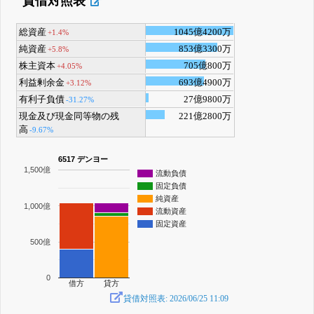
貸借対照表
総資産
1045億4200万
+1.4%
純資産
853億3300万
+5.8%
株主資本
705億800万
+4.05%
利益剰余金
693億4900万
+3.12%
有利子負債
27億9800万
-31.27%
現金及び現金同等物の残
221億2800万
高
-9.67%
6517 デンヨー
1,500億
流動負債
固定負債
純資産
1,000億
流動資産
固定資産
500億
0
借方
貸方
貸借対照表: 2026/06/25 11:09