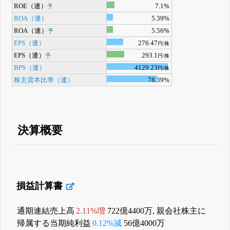
ROE（連）
7.1%
予
ROA（連）
5.39%
ROA（連）
5.56%
予
EPS（連）
276.47
円/株
EPS（連）
293.1
予
円/株
BPS（連）
4129.23
円/株
株主資本比率（連）
78.39%
決算概要
損益計算書
通期連結売上高
2.11%増
722億4400万, 親会社株主に
帰属する当期純利益
0.12%減
56億4000万