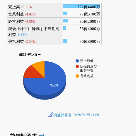
売上高
722億4400万
+2.11%
営業利益
77億5700万
+4.92%
経常利益
85億2600万
+6.55%
親会社株主に帰属する当期純
56億4000万
利益
-0.12%
包括利益
76億8900万
+9.34%
6517 デンヨー
売上原価
販売費及び一
般管理費
営業利益
75.2%
損益計算書: 2026/06/25 11:09