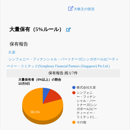
大株主の状況
大量保有（5%ルール）
保有報告
久栄
シンフォニー・フィナンシャル・パートナーズ(シンガポール)ピーティ
ーイー・リミテッド(Symphony Financial Partners (Singapore) Pte.Ltd.)
保有報告 残り7件
大量保有者（5%以上）の割合
10月9日
株式会社久栄
シンフォニ
ー・フィナン
シャル・パー
トナーズ(シン
ガポール)ピー
80.1%
ティーイー・
リミテッド(…
その他