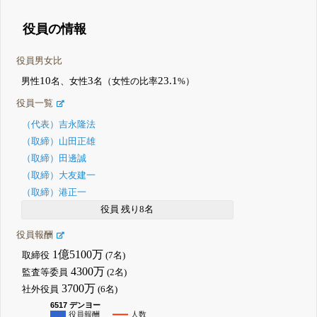
役員の情報
役員男女比
10
3
23.1
男性
名、女性
名（女性の比率
%）
役員一覧
（代表）吉永隆法
（取締）山田正雄
（取締）田邊誠
（取締）大友建一
（取締）港正一
役員 残り8名
役員報酬
1億5100万
取締役
(7名)
4300万
監査等委員
(2名)
3700万
社外役員
(6名)
6517 デンヨー
役員報酬
人数