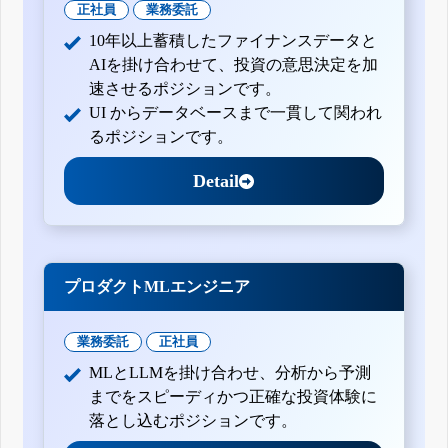
正社員
業務委託
10年以上蓄積したファイナンスデータと
AIを掛け合わせて、投資の意思決定を加
速させるポジションです。
UI からデータベースまで一貫して関われ
るポジションです。
Detail
プロダクトMLエンジニア
業務委託
正社員
MLとLLMを掛け合わせ、分析から予測
までをスピーディかつ正確な投資体験に
落とし込むポジションです。