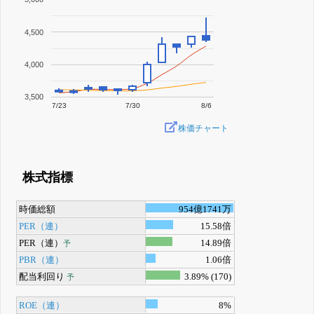
4,500
4,000
3,500
7/23
7/30
8/6
株価チャート
株式指標
時価総額
954億1741万
PER（連）
15.58倍
PER（連）
14.89倍
予
PBR（連）
1.06倍
配当利回り
3.89% (170)
予
ROE（連）
8%