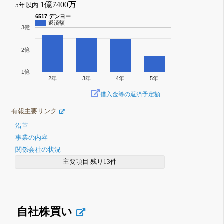
1億7400万
5年以内
6517 デンヨー
返済額
3億
2億
1億
2年
3年
4年
5年
借入金等の返済予定額
有報主要リンク
沿革
事業の内容
関係会社の状況
主要項目 残り13件
自社株買い