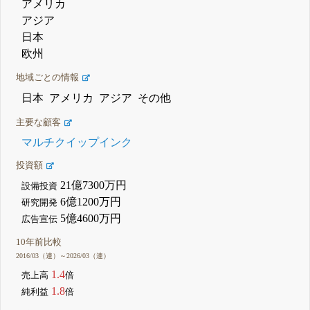
アメリカ
アジア
日本
欧州
地域ごとの情報
日本
アメリカ
アジア
その他
主要な顧客
マルチクイップインク
投資額
21億7300万円
設備投資
6億1200万円
研究開発
5億4600万円
広告宣伝
10年前比較
2016/03（連）～2026/03（連）
1.4
売上高
倍
1.8
純利益
倍