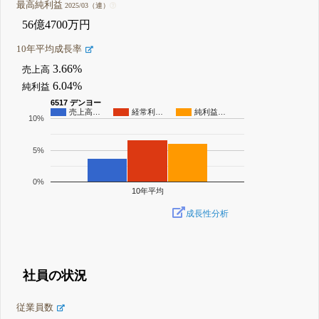
最高純利益
2025/03（連）
56億4700万円
10年平均成長率
3.66%
売上高
6.04%
純利益
6517 デンヨー
売上高…
経常利…
純利益…
10%
5%
0%
10年平均
成長性分析
社員の状況
従業員数