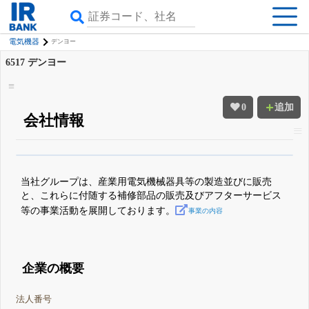
電気機器
デンヨー
6517
デンヨー
0
追加
会社情報
β版IRBANKでは、
8月24日まで完全無料
四半期業績・決算の進捗
がさらに
詳しく見られる
無料でβ版をはじめる
当社グループは、産業用電気機械器具等の製造並びに販売
登録すると永久30%OFFと米株版の先行利用も付きます
と、これらに付随する補修部品の販売及びアフターサービス
等の事業活動を展開しております。
事業の内容
企業の概要
法人番号