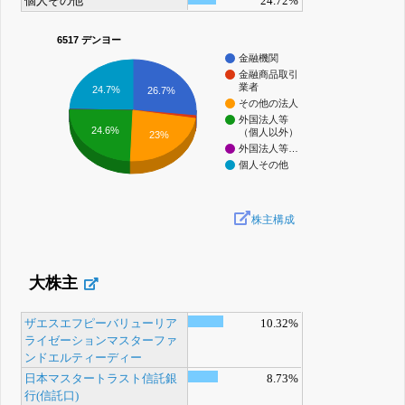
個人その他
24.72%
6517 デンヨー
金融機関
金融商品取引
業者
24.7%
26.7%
その他の法人
外国法人等
24.6%
（個人以外）
23%
外国法人等…
個人その他
株主構成
大株主
ザエスエフピーバリューリア
10.32%
ライゼーションマスターファ
ンドエルティーディー
日本マスタートラスト信託銀
8.73%
行(信託口)