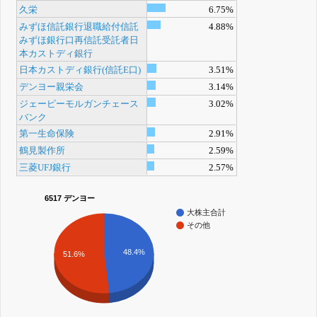
久栄
6.75%
みずほ信託銀行退職給付信託
4.88%
みずほ銀行口再信託受託者日
本カストディ銀行
日本カストディ銀行(信託E口)
3.51%
デンヨー親栄会
3.14%
ジェーピーモルガンチェース
3.02%
バンク
第一生命保険
2.91%
鶴見製作所
2.59%
三菱UFJ銀行
2.57%
6517 デンヨー
大株主合計
その他
48.4%
51.6%