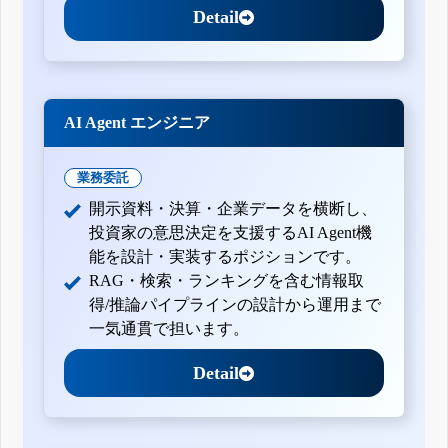
Detail
AI Agent エンジニア
業務委託
開示資料・決算・企業データを横断し、
投資家の意思決定を支援するAI Agent機
能を設計・実装するポジションです。
RAG・検索・ランキングを含む情報取
得/推論パイプラインの設計から運用まで
一気通貫で担います。
Detail