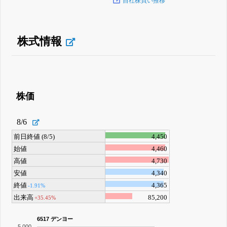
自社株買い推移
株式情報
株価
8/6
前日終値 (8/5)
4,450
始値
4,460
高値
4,730
安値
4,340
終値
4,365
-1.91%
出来高
85,200
+35.45%
6517 デンヨー
5,000