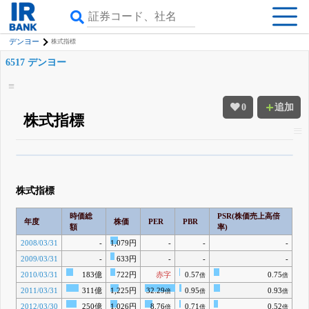
デンヨー
株式指標
6517 デンヨー
0
追加
株式指標
β版IRBANKでは、
8月24日まで完全無料
四半期業績・決算の進捗
がさらに
詳しく見られる
無料でβ版をはじめる
株式指標
登録すると永久30%OFFと米株版の先行利用も付きます
時価総
PSR(株価売上高倍
年度
株価
PER
PBR
額
率)
2008/03/31
-
1,079円
-
-
-
2009/03/31
-
633円
-
-
-
2010/03/31
183億
722円
赤字
0.57
0.75
倍
倍
2011/03/31
311億
1,225円
32.29
0.95
0.93
倍
倍
倍
2012/03/30
250億
1,026円
8.76
0.71
0.52
倍
倍
倍