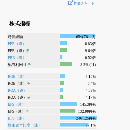
株価チャート
株式指標
時価総額
65億7611万
PER（連）
8.83倍
PER（連）
9.64倍
予
PBR（連）
0.52倍
配当利回り
3.2% (41)
予
ROE（連）
7.15%
ROE（連）
5.4%
予
ROA（連）
4.58%
ROA（連）
4.17%
予
EPS（連）
145.3
円/株
EPS（連）
132.99
予
円/株
BPS（連）
2461.25
円/株
株主資本比率（連）
77.1%