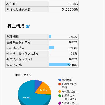
株主数
9,398名
発行済み株式総数
5,122,200株
株主構成
金融機関
7.91%
金融商品取引業者
0.87%
その他の法人
17.93%
外国法人等（個人以外）
0.8%
外国法人等（個人）
0.02%
個人その他
72.48%
7208 カネミツ
金融機関
金融商品取引
業者
17.9%
その他の法人
外国法人等
72.5%
（個人以外）
外国法人等…