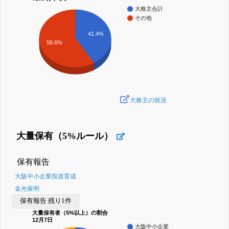
大株主合計
その他
41.4%
58.6%
大株主の状況
大量保有（5%ルール）
保有報告
大阪中小企業投資育成
金光俊明
保有報告 残り1件
大量保有者（5%以上）の割合
12月7日
大阪中小企業