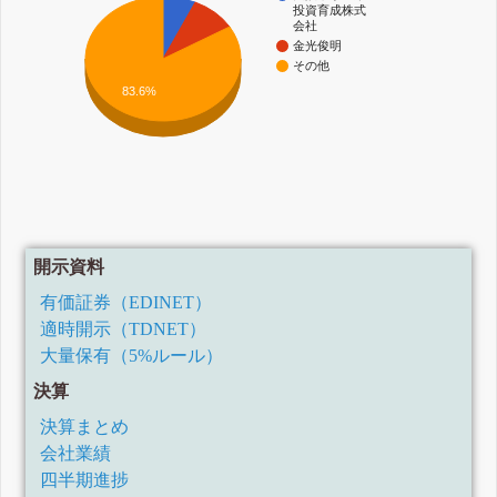
投資育成株式
会社
金光俊明
その他
83.6%
開示資料
有価証券（EDINET）
適時開示（TDNET）
大量保有（5%ルール）
決算
決算まとめ
会社業績
四半期進捗