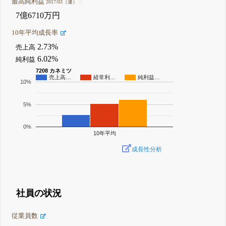
最高純利益
2017/03（連）
7億6710万円
10年平均成長率
2.73%
売上高
6.02%
純利益
7208 カネミツ
売上高…
経常利…
純利益…
10%
5%
0%
10年平均
成長性分析
社員の状況
従業員数