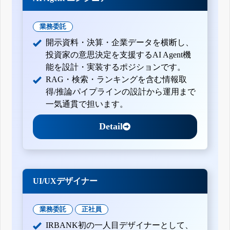
業務委託
開示資料・決算・企業データを横断し、
投資家の意思決定を支援するAI Agent機
能を設計・実装するポジションです。
RAG・検索・ランキングを含む情報取
得/推論パイプラインの設計から運用まで
一気通貫で担います。
Detail
UI/UXデザイナー
業務委託
正社員
IRBANK初の一人目デザイナーとして、