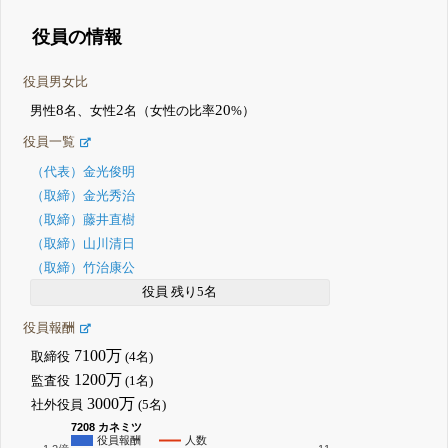
役員の情報
役員男女比
8
2
20
男性
名、女性
名（女性の比率
%）
役員一覧
（代表）金光俊明
（取締）金光秀治
（取締）藤井直樹
（取締）山川清日
（取締）竹治康公
役員 残り5名
役員報酬
7100万
取締役
(4名)
1200万
監査役
(1名)
3000万
社外役員
(5名)
7208 カネミツ
役員報酬
人数