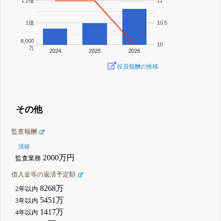
1.2億
11
1億
10.5
8,000
10
万
2024
2025
2026
役員報酬の推移
その他
監査報酬
清稜
2000万円
監査業務
借入金等の返済予定額
8268万
2年以内
5451万
3年以内
1417万
4年以内