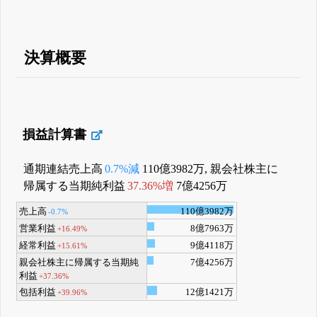
決算概要
損益計算書
通期連結売上高
0.7%減
110億3982万, 親会社株主に
帰属する当期純利益
37.36%増
7億4256万
売上高
110億3982万
-0.7%
営業利益
8億7963万
+16.49%
経常利益
9億4118万
+15.61%
親会社株主に帰属する当期純
7億4256万
利益
+37.36%
包括利益
12億1421万
+39.96%