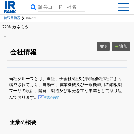
輸送用機器
カネミツ
7208
カネミツ
0
追加
会社情報
β版IRBANKでは、
8月24日まで完全無料
四半期業績・決算の進捗
がさらに
詳しく見られる
無料でβ版をはじめる
当社グループとは、当社、子会社5社及び関連会社1社により
登録すると永久30%OFFと米株版の先行利用も付きます
構成されており、自動車、農業機械及び一般機械用の鋼板製
プーリの設計、開発、製造及び販売を主な事業として取り組
んでおります。
事業の内容
企業の概要