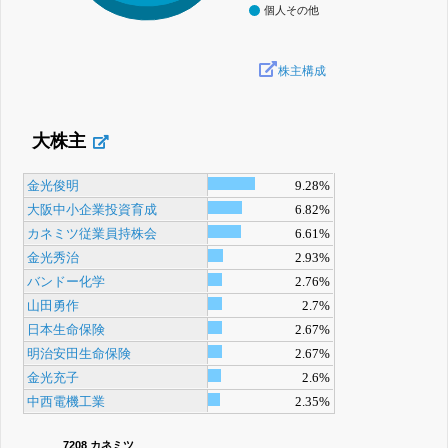
個人その他
株主構成
大株主
金光俊明
9.28%
大阪中小企業投資育成
6.82%
カネミツ従業員持株会
6.61%
金光秀治
2.93%
バンドー化学
2.76%
山田勇作
2.7%
日本生命保険
2.67%
明治安田生命保険
2.67%
金光充子
2.6%
中西電機工業
2.35%
7208 カネミツ