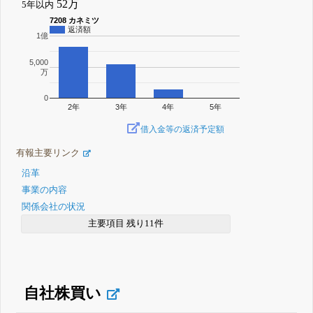
52万
5年以内
7208 カネミツ
返済額
1億
5,000
万
0
2年
3年
4年
5年
借入金等の返済予定額
有報主要リンク
沿革
事業の内容
関係会社の状況
主要項目 残り11件
自社株買い