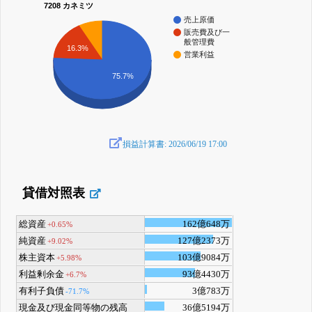
7208 カネミツ
売上原価
販売費及び一
般管理費
16.3%
営業利益
75.7%
損益計算書: 2026/06/19 17:00
貸借対照表
総資産
162億648万
+0.65%
純資産
127億2373万
+9.02%
株主資本
103億9084万
+5.98%
利益剰余金
93億4430万
+6.7%
有利子負債
3億783万
-71.7%
現金及び現金同等物の残高
36億5194万