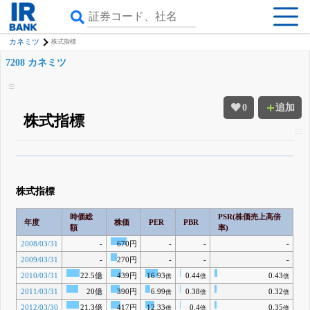
カネミツ
株式指標
7208 カネミツ
0
追加
株式指標
β版IRBANKでは、
8月24日まで完全無料
四半期業績・決算の進捗
がさらに
詳しく見られる
無料でβ版をはじめる
株式指標
登録すると永久30%OFFと米株版の先行利用も付きます
時価総
PSR(株価売上高倍
年度
株価
PER
PBR
額
率)
2008/03/31
-
670円
-
-
-
2009/03/31
-
270円
-
-
-
2010/03/31
22.5億
439円
16.93
0.44
0.43
倍
倍
倍
2011/03/31
20億
390円
6.99
0.38
0.32
倍
倍
倍
2012/03/30
21.3億
417円
12.33
0.4
0.35
倍
倍
倍